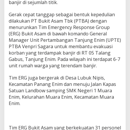
a
banjir di sejumlah titik.
n
a
Gerak cepat tanggap sebagai bentuk kepedulian
B
dilakukan PT Bukit Asam Tbk (PTBA) dengan
a
menurunkan Tim Emergency Response Group
n
j
(ERG) Bukit Asam di bawah komando General
i
Manager Unit Pertambangan Tanjung Enim (UPTE)
r
PTBA Venpri Sagara untuk membantu evakuasi
d
korban yang terdampak banjir di RT 05 Talang
i
M
Gabus, Tanjung Enim. Pada wilayah ini terdapat 6-7
u
unit rumah warga yang terendam banjir.
a
r
Tim ERG juga bergerak di Desa Lubuk Nipis,
a
Kecamatan Panang Enim dan menuju Jalan Kapas
E
n
Satuan Landbow samping SMK Negeri 1 Muara
i
Enim, Kelurahan Muara Enim, Kecamatan Muara
m
Enim.
Tim ERG Bukit Asam yang berkekuatan 31 personel