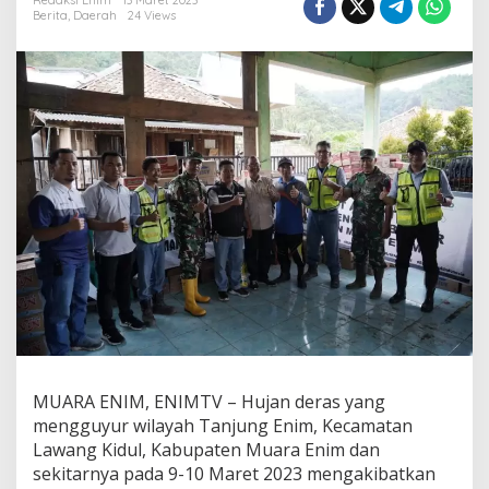
C
Redaksi Enim
13 Maret 2023
Berita
,
Daerah
24 Views
e
p
a
t
,
P
T
B
A
B
a
n
t
u
K
o
r
b
a
n
MUARA ENIM, ENIMTV – Hujan deras yang
B
mengguyur wilayah Tanjung Enim, Kecamatan
e
Lawang Kidul, Kabupaten Muara Enim dan
n
sekitarnya pada 9-10 Maret 2023 mengakibatkan
c