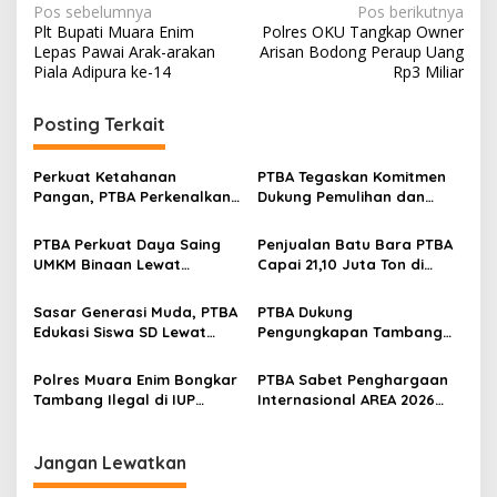
N
Pos sebelumnya
Pos berikutnya
Plt Bupati Muara Enim
Polres OKU Tangkap Owner
a
Lepas Pawai Arak-arakan
Arisan Bodong Peraup Uang
v
Piala Adipura ke-14
Rp3 Miliar
i
Posting Terkait
g
a
Perkuat Ketahanan
PTBA Tegaskan Komitmen
s
Pangan, PTBA Perkenalkan
Dukung Pemulihan dan
Kalium Humat ‘BA Grow’ di
Kelestarian Ekosistem
i
Inagritech 2026
Sungai
PTBA Perkuat Daya Saing
Penjualan Batu Bara PTBA
p
UMKM Binaan Lewat
Capai 21,10 Juta Ton di
Partisipasi di INACRAFT
Semester I 2026
o
Festival 2026
Sasar Generasi Muda, PTBA
PTBA Dukung
s
Edukasi Siswa SD Lewat
Pengungkapan Tambang
Green School
Batubara Ilegal di Wilayah
IUP Perseroan
Polres Muara Enim Bongkar
PTBA Sabet Penghargaan
Tambang Ilegal di IUP
Internasional AREA 2026
PTBA, Negara Rugi Rp95,9
Lewat Program Desa
Miliar
Impian
Jangan Lewatkan