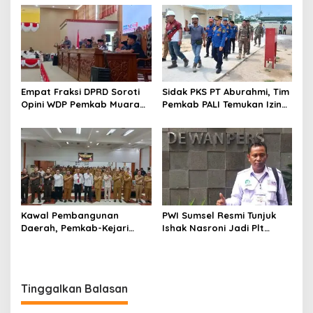
Empat Fraksi DPRD Soroti
Sidak PKS PT Aburahmi, Tim
Opini WDP Pemkab Muara
Pemkab PALI Temukan Izin
Enim, Desak Perbaikan Tata
Operasional Belum Kelar
Kelola Keuangan
Kawal Pembangunan
PWI Sumsel Resmi Tunjuk
Daerah, Pemkab-Kejari
Ishak Nasroni Jadi Plt
Muara Enim Teken MoU
Ketua PWI OKU Selatan
Pendampingan Hukum
Tinggalkan Balasan