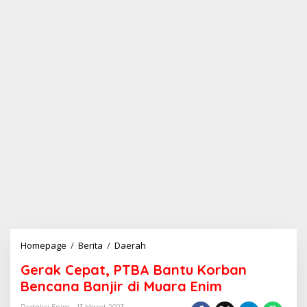
Homepage
/
Berita
/
Daerah
G
e
Gerak Cepat, PTBA Bantu Korban
r
a
Bencana Banjir di Muara Enim
k