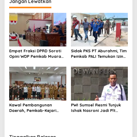
Jangan Lewatkan
Empat Fraksi DPRD Soroti
Sidak PKS PT Aburahmi, Tim
Opini WDP Pemkab Muara
Pemkab PALI Temukan Izin
Enim, Desak Perbaikan Tata
Operasional Belum Kelar
Kelola Keuangan
Kawal Pembangunan
PWI Sumsel Resmi Tunjuk
Daerah, Pemkab-Kejari
Ishak Nasroni Jadi Plt
Muara Enim Teken MoU
Ketua PWI OKU Selatan
Pendampingan Hukum