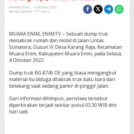
r
a
Redaksi Enim
4 Oktober 2022
k
Berita
,
Daerah
171 Views
d
a
r
i
MUARA ENIM, ENIMTV – Sebuah dump truk
B
menabrak rumah dan mobil di Jalan Lintas
e
Sumatera, Dusun IV Desa Karang Raja, Kecamatan
l
Muara Enim, Kabupaten Muara Enim, pada Selasa,
a
k
4 Oktober 2022.
a
n
Dump truk BG 8745 DE yang biasa mengangkut
g
material itu diduga ditabrak truk batu bara dari
,
belakang saat sedang parkir di pinggir jalan.
D
u
m
Dari informasi dihimpun, peristiwa tersebut
p
diperkirakan terjadi sekitar pukul 03.30 WIB dini
T
hari tadi.
r
u
k
H