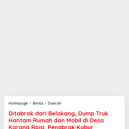
Homepage
/
Berita
/
Daerah
D
i
Ditabrak dari Belakang, Dump Truk
t
a
Hantam Rumah dan Mobil di Desa
b
Karang Raja, Penabrak Kabur