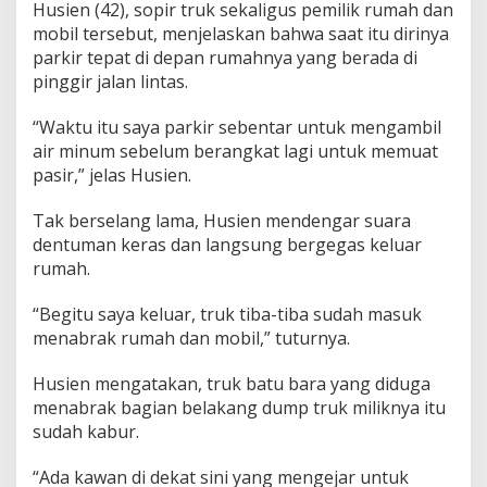
a
Husien (42), sopir truk sekaligus pemilik rumah dan
n
mobil tersebut, menjelaskan bahwa saat itu dirinya
t
parkir tepat di depan rumahnya yang berada di
a
pinggir jalan lintas.
m
R
u
“Waktu itu saya parkir sebentar untuk mengambil
m
air minum sebelum berangkat lagi untuk memuat
a
pasir,” jelas Husien.
h
d
a
Tak berselang lama, Husien mendengar suara
n
dentuman keras dan langsung bergegas keluar
M
rumah.
o
b
“Begitu saya keluar, truk tiba-tiba sudah masuk
i
l
menabrak rumah dan mobil,” tuturnya.
d
i
Husien mengatakan, truk batu bara yang diduga
D
menabrak bagian belakang dump truk miliknya itu
e
sudah kabur.
s
a
K
“Ada kawan di dekat sini yang mengejar untuk