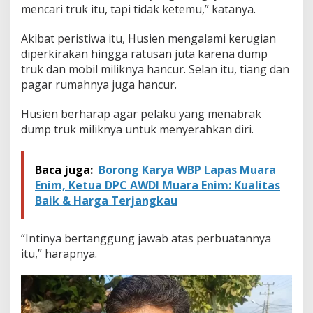
a
mencari truk itu, tapi tidak ketemu,” katanya.
r
a
Akibat peristiwa itu, Husien mengalami kerugian
n
diperkirakan hingga ratusan juta karena dump
g
R
truk dan mobil miliknya hancur. Selan itu, tiang dan
a
pagar rumahnya juga hancur.
j
a
Husien berharap agar pelaku yang menabrak
,
dump truk miliknya untuk menyerahkan diri.
P
e
n
a
Baca juga:
Borong Karya WBP Lapas Muara
b
Enim, Ketua DPC AWDI Muara Enim: Kualitas
r
Baik & Harga Terjangkau
a
k
K
“Intinya bertanggung jawab atas perbuatannya
a
itu,” harapnya.
b
u
r