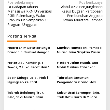
N
Pos sebelumnya
Pos berikutnya
Di Hadapan Ribuan
Abdul Aziz: Pengungkapan
a
Mahasiswa KKN Universitas
Kasus Dugaan Percobaan
v
PGRI Palembang, Wako
Pembunuhan Anggota
Prabumulih Sampaikan 15
Dewan Muratara Lamban
i
Program Unggulan
g
Posting Terkait
a
s
Muara Enim Satu-satunya
Sambut Ramadan, Pemkab
i
Daerah di Sumsel dengan
Muara Enim Siapkan Pasar
p
RKFD Tinggi 2025
Bedug Untuk Pelaku UMKM
Motor Adu Kambing, 1
Hindari Jalan Rusak, Dua
o
Tewas, 2 Luka Berat dan 1
Mobil Minibus Tabrakan
s
Luka Ringan
Sopir Diduga Lalai, Mobil
Tabrakan Beruntun,
Nyungsep ke Parit
Pengendara Grand Max
dan Vario Luka Berat
Tabrak Belakang Truk,
Kabur Usai Serempet Brio,
Pelajar di Muara Enim
Truk Batu Bara di Muara
Meninggal Dunia
Enim Dibakar Massa