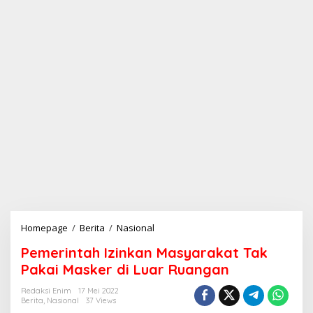
Homepage
/
Berita
/
Nasional
P
e
Pemerintah Izinkan Masyarakat Tak
m
e
Pakai Masker di Luar Ruangan
r
i
Redaksi Enim
17 Mei 2022
Berita
,
Nasional
37 Views
n