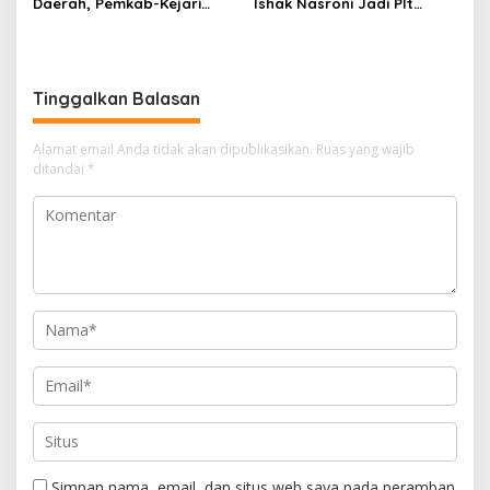
Daerah, Pemkab-Kejari
Ishak Nasroni Jadi Plt
Muara Enim Teken MoU
Ketua PWI OKU Selatan
Pendampingan Hukum
Tinggalkan Balasan
Alamat email Anda tidak akan dipublikasikan.
Ruas yang wajib
ditandai
*
Simpan nama, email, dan situs web saya pada peramban