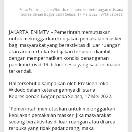
t
a
Foto: Presiden Joko Widodo memberikan keterangan di Istana
h
Kepresidenan Bogor pada Selasa, 17 Mei 2022. (BPMI Setpres)
I
z
i
JAKARTA, ENIMTV – Pemerintah memutuskan
n
untuk melonggarkan kebijakan pemakaian masker
k
a
bagi masyarakat yang beraktivitas di luar ruangan
n
atau area terbuka. Kebijakan tersebut diambil
M
dengan memperhatikan kondisi penanganan
a
pandemi Covid-19 di Indonesia yang saat ini makin
s
y
terkendali.
a
r
Hal tersebut disampaikan oleh Presiden Joko
a
Widodo dalam keterangannya di Istana
k
Kepresidenan Bogor pada Selasa, 17 Mei 2022.
a
t
T
“Pemerintah memutuskan untuk melonggarkan
a
kebijakan pemakaian masker. Jika masyarakat
k
sedang beraktivitas di luar ruangan atau di area
P
terbuka yang tidak padat orang, maka
a