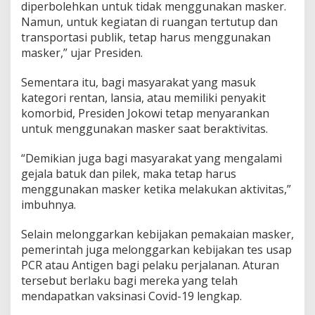
k
diperbolehkan untuk tidak menggunakan masker.
a
Namun, untuk kegiatan di ruangan tertutup dan
i
transportasi publik, tetap harus menggunakan
M
masker,” ujar Presiden.
a
s
k
Sementara itu, bagi masyarakat yang masuk
e
kategori rentan, lansia, atau memiliki penyakit
r
komorbid, Presiden Jokowi tetap menyarankan
d
untuk menggunakan masker saat beraktivitas.
i
L
u
“Demikian juga bagi masyarakat yang mengalami
a
gejala batuk dan pilek, maka tetap harus
r
menggunakan masker ketika melakukan aktivitas,”
R
imbuhnya.
u
a
n
Selain melonggarkan kebijakan pemakaian masker,
g
pemerintah juga melonggarkan kebijakan tes usap
a
PCR atau Antigen bagi pelaku perjalanan. Aturan
n
tersebut berlaku bagi mereka yang telah
mendapatkan vaksinasi Covid-19 lengkap.