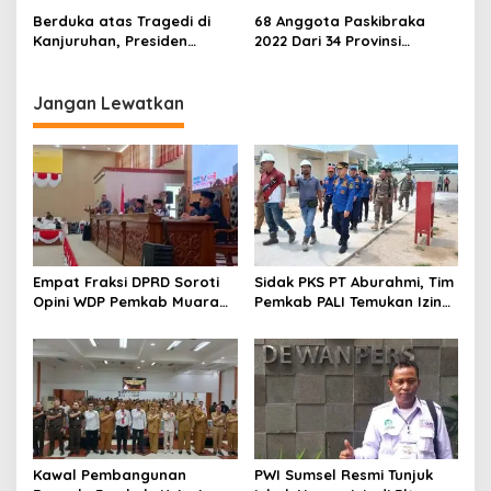
Lima Tokoh
Berduka atas Tragedi di
68 Anggota Paskibraka
Kanjuruhan, Presiden
2022 Dari 34 Provinsi
Jokowi Minta Liga 1
Dikukuhkan Presiden
Dihentikan Sementara
Jokowi, Ini Nama-namanya
Jangan Lewatkan
Empat Fraksi DPRD Soroti
Sidak PKS PT Aburahmi, Tim
Opini WDP Pemkab Muara
Pemkab PALI Temukan Izin
Enim, Desak Perbaikan Tata
Operasional Belum Kelar
Kelola Keuangan
Kawal Pembangunan
PWI Sumsel Resmi Tunjuk