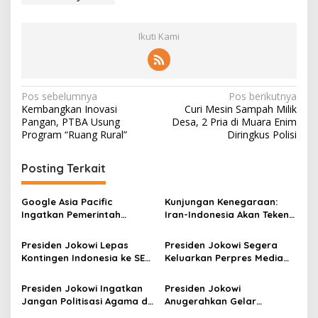
Ikuti Kami
N
Pos sebelumnya
Pos berikutnya
Kembangkan Inovasi
Curi Mesin Sampah Milik
a
Pangan, PTBA Usung
Desa, 2 Pria di Muara Enim
v
Program “Ruang Rural”
Diringkus Polisi
i
Posting Terkait
g
a
Google Asia Pacific
Kunjungan Kenegaraan:
s
Ingatkan Pemerintah
Iran-Indonesia Akan Teken
Indonesia Soal Perpres
Sejumlah Kerja Sama
i
Masa Depan Media
Presiden Jokowi Lepas
Presiden Jokowi Segera
p
Kontingen Indonesia ke SEA
Keluarkan Perpres Media
Games 2023 Kamboja
Sustainability
o
Presiden Jokowi Ingatkan
Presiden Jokowi
s
Jangan Politisasi Agama di
Anugerahkan Gelar
Pilpres 2024
Pahlawan Nasional Kepada