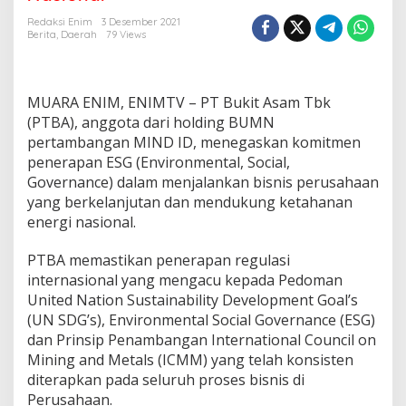
e
r
Redaksi Enim
3 Desember 2021
a
Berita
,
Daerah
79 Views
p
k
a
n
MUARA ENIM, ENIMTV – PT Bukit Asam Tbk
E
(PTBA), anggota dari holding BUMN
S
pertambangan MIND ID, menegaskan komitmen
G
penerapan ESG (Environmental, Social,
U
n
Governance) dalam menjalankan bisnis perusahaan
t
yang berkelanjutan dan mendukung ketahanan
u
energi nasional.
k
K
PTBA memastikan penerapan regulasi
e
b
internasional yang mengacu kepada Pedoman
e
United Nation Sustainability Development Goal’s
r
(UN SDG’s), Environmental Social Governance (ESG)
l
dan Prinsip Penambangan International Council on
a
Mining and Metals (ICMM) yang telah konsisten
n
j
diterapkan pada seluruh proses bisnis di
u
Perusahaan.