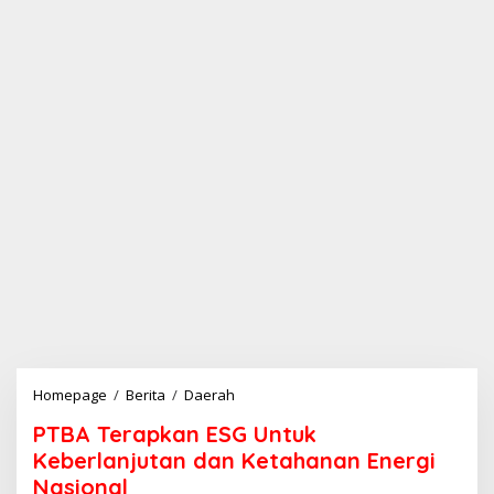
Homepage
/
Berita
/
Daerah
P
T
PTBA Terapkan ESG Untuk
B
A
Keberlanjutan dan Ketahanan Energi
T
Nasional