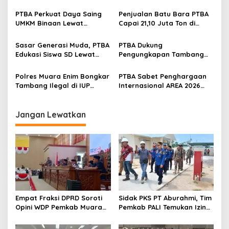
Kalium Humat ‘BA Grow’ di
Kelestarian Ekosistem
i
Inagritech 2026
Sungai
PTBA Perkuat Daya Saing
Penjualan Batu Bara PTBA
p
UMKM Binaan Lewat
Capai 21,10 Juta Ton di
Partisipasi di INACRAFT
Semester I 2026
o
Festival 2026
Sasar Generasi Muda, PTBA
PTBA Dukung
s
Edukasi Siswa SD Lewat
Pengungkapan Tambang
Green School
Batubara Ilegal di Wilayah
IUP Perseroan
Polres Muara Enim Bongkar
PTBA Sabet Penghargaan
Tambang Ilegal di IUP
Internasional AREA 2026
PTBA, Negara Rugi Rp95,9
Lewat Program Desa
Miliar
Impian
Jangan Lewatkan
Empat Fraksi DPRD Soroti
Sidak PKS PT Aburahmi, Tim
Opini WDP Pemkab Muara
Pemkab PALI Temukan Izin
Enim, Desak Perbaikan Tata
Operasional Belum Kelar
Kelola Keuangan