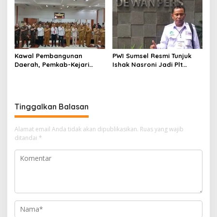
Kawal Pembangunan
PWI Sumsel Resmi Tunjuk
Daerah, Pemkab-Kejari
Ishak Nasroni Jadi Plt
Muara Enim Teken MoU
Ketua PWI OKU Selatan
Pendampingan Hukum
Tinggalkan Balasan
Alamat email Anda tidak akan dipublikasikan.
Ruas yang wajib
ditandai
*