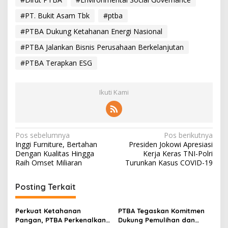
#PT. Bukit Asam Tbk
#ptba
#PTBA Dukung Ketahanan Energi Nasional
#PTBA Jalankan Bisnis Perusahaan Berkelanjutan
#PTBA Terapkan ESG
Ikuti Kami
N
Pos sebelumnya
Pos berikutnya
Inggi Furniture, Bertahan
Presiden Jokowi Apresiasi
a
Dengan Kualitas Hingga
Kerja Keras TNI-Polri
v
Raih Omset Miliaran
Turunkan Kasus COVID-19
i
Posting Terkait
g
a
Perkuat Ketahanan
PTBA Tegaskan Komitmen
s
Pangan, PTBA Perkenalkan
Dukung Pemulihan dan