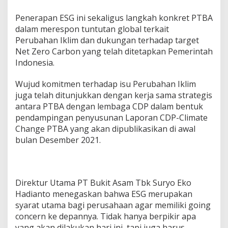
t
a
Penerapan ESG ini sekaligus langkah konkret PTBA
n
dalam merespon tuntutan global terkait
d
a
Perubahan Iklim dan dukungan terhadap target
n
Net Zero Carbon yang telah ditetapkan Pemerintah
K
Indonesia.
e
t
Wujud komitmen terhadap isu Perubahan Iklim
a
h
juga telah ditunjukkan dengan kerja sama strategis
a
antara PTBA dengan lembaga CDP dalam bentuk
n
pendampingan penyusunan Laporan CDP-Climate
a
Change PTBA yang akan dipublikasikan di awal
n
E
bulan Desember 2021.
n
e
r
g
Direktur Utama PT Bukit Asam Tbk Suryo Eko
i
Hadianto menegaskan bahwa ESG merupakan
N
a
syarat utama bagi perusahaan agar memiliki going
s
concern ke depannya. Tidak hanya berpikir apa
i
yang akan dilakukan hari ini, tapi juga harus