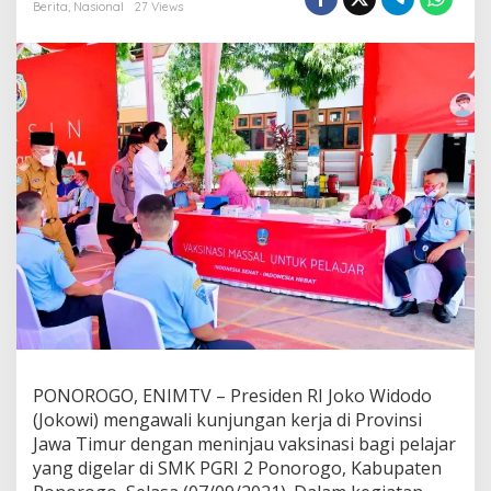
n
Berita
,
Nasional
27 Views
J
o
k
o
w
i
T
a
r
g
e
t
k
a
n
7
0
P
e
PONOROGO, ENIMTV – Presiden RI Joko Widodo
r
(Jokowi) mengawali kunjungan kerja di Provinsi
s
e
Jawa Timur dengan meninjau vaksinasi bagi pelajar
n
yang digelar di SMK PGRI 2 Ponorogo, Kabupaten
P