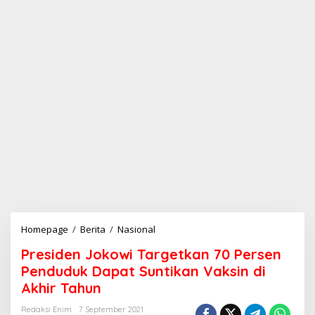
Homepage
/
Berita
/
Nasional
P
r
Presiden Jokowi Targetkan 70 Persen
e
s
Penduduk Dapat Suntikan Vaksin di
i
Akhir Tahun
d
e
Redaksi Enim
7 September 2021