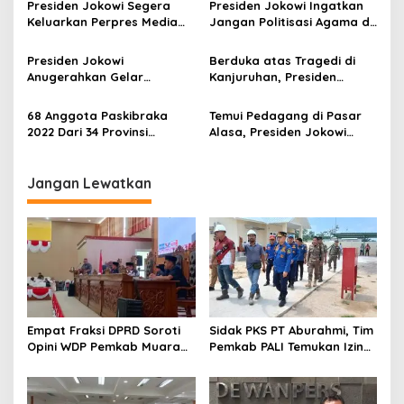
Presiden Jokowi Segera
Presiden Jokowi Ingatkan
p
Keluarkan Perpres Media
Jangan Politisasi Agama di
Sustainability
Pilpres 2024
o
Presiden Jokowi
Berduka atas Tragedi di
s
Anugerahkan Gelar
Kanjuruhan, Presiden
Pahlawan Nasional Kepada
Jokowi Minta Liga 1
Lima Tokoh
Dihentikan Sementara
68 Anggota Paskibraka
Temui Pedagang di Pasar
2022 Dari 34 Provinsi
Alasa, Presiden Jokowi
Dikukuhkan Presiden
Serahkan Bantuan PKH
Jokowi, Ini Nama-namanya
Jangan Lewatkan
Empat Fraksi DPRD Soroti
Sidak PKS PT Aburahmi, Tim
Opini WDP Pemkab Muara
Pemkab PALI Temukan Izin
Enim, Desak Perbaikan Tata
Operasional Belum Kelar
Kelola Keuangan