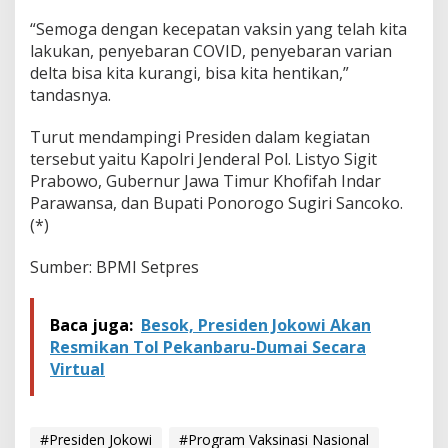
n
d
“Semoga dengan kecepatan vaksin yang telah kita
i
lakukan, penyebaran COVID, penyebaran varian
A
delta bisa kita kurangi, bisa kita hentikan,”
k
tandasnya.
h
i
r
Turut mendampingi Presiden dalam kegiatan
T
tersebut yaitu Kapolri Jenderal Pol. Listyo Sigit
a
Prabowo, Gubernur Jawa Timur Khofifah Indar
h
Parawansa, dan Bupati Ponorogo Sugiri Sancoko.
u
(*)
n
Sumber: BPMI Setpres
Baca juga:
Besok, Presiden Jokowi Akan
Resmikan Tol Pekanbaru-Dumai Secara
Virtual
#Presiden Jokowi
#Program Vaksinasi Nasional