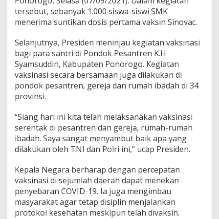
Ponorogo, Selasa (07/09/2021). Dalam kegiatan
e
tersebut, sebanyak 1.000 siswa-siswi SMK
n
d
menerima suntikan dosis pertama vaksin Sinovac.
u
d
Selanjutnya, Presiden meninjau kegiatan vaksinasi
u
bagi para santri di Pondok Pesantren K.H
k
Syamsuddin, Kabupaten Ponorogo. Kegiatan
D
a
vaksinasi secara bersamaan juga dilakukan di
p
pondok pesantren, gereja dan rumah ibadah di 34
a
provinsi.
t
S
“Siang hari ini kita telah melaksanakan vaksinasi
u
n
serentak di pesantren dan gereja, rumah-rumah
t
ibadah. Saya sangat menyambut baik apa yang
i
dilakukan oleh TNI dan Polri ini,” ucap Presiden.
k
a
Kepala Negara berharap dengan percepatan
n
V
vaksinasi di sejumlah daerah dapat menekan
a
penyebaran COVID-19. Ia juga mengimbau
k
masyarakat agar tetap disiplin menjalankan
s
protokol kesehatan meskipun telah divaksin.
i