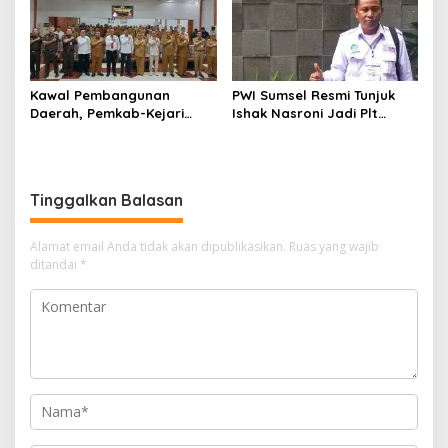
Kawal Pembangunan
PWI Sumsel Resmi Tunjuk
Daerah, Pemkab-Kejari
Ishak Nasroni Jadi Plt
Muara Enim Teken MoU
Ketua PWI OKU Selatan
Pendampingan Hukum
Tinggalkan Balasan
Alamat email Anda tidak akan dipublikasikan.
Ruas yang wajib
ditandai
*