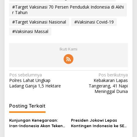
#Target Vaksinasi 70 Persen Penduduk Indonesia di Akhi
r Tahun
#Target Vaksinasi Nasional
#Vaksinasi Covid-19
#Vaksinasi Massal
Ikuti Kami
N
Pos sebelumnya
Pos berikutnya
Polres Lahat Ungkap
Kebakaran Lapas
a
Ladang Ganja 1,5 Hektare
Tangerang, 41 Napi
v
Meninggal Dunia
i
Posting Terkait
g
a
Kunjungan Kenegaraan:
Presiden Jokowi Lepas
s
Iran-Indonesia Akan Teken
Kontingen Indonesia ke SEA
Sejumlah Kerja Sama
Games 2023 Kamboja
i