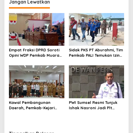
Relawan Anti Narkoba
Narkoba
Jangan Lewatkan
Empat Fraksi DPRD Soroti
Sidak PKS PT Aburahmi, Tim
Opini WDP Pemkab Muara
Pemkab PALI Temukan Izin
Enim, Desak Perbaikan Tata
Operasional Belum Kelar
Kelola Keuangan
Kawal Pembangunan
PWI Sumsel Resmi Tunjuk
Daerah, Pemkab-Kejari
Ishak Nasroni Jadi Plt
Muara Enim Teken MoU
Ketua PWI OKU Selatan
Pendampingan Hukum