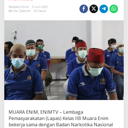
i
T
Redaksi Enim
3 Juni 2021
e
Berita
,
Daerah
29 Views
s
U
r
i
n
e
,
P
e
g
a
w
a
i
d
a
n
W
a
MUARA ENIM, ENIMTV – Lembaga
r
Pemasyarakatan (Lapas) Kelas IIB Muara Enim
g
a
bekerja sama dengan Badan Narkotika Nasional