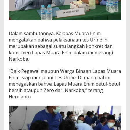
i
f
d
a
r
i
N
Dalam sambutannya, Kalapas Muara Enim
a
mengatakan bahwa pelaksanaan tes Urine ini
r
merupakan sebagai suatu langkah konkret dan
k
komitmen Lapas Muara Enim dalam memerangi
o
Narkoba.
b
a
“Baik Pegawai maupun Warga Binaan Lapas Muara
Enim, siap menjalani Tes Urine. DI mana hal ini
menegaskan bahwa Lapas Muara Enim betul-betul
bersih ataupun Zero dari Narkoba,” terang
Herdianto.