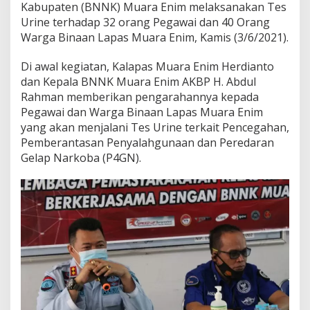
B
Kabupaten (BNNK) Muara Enim melaksanakan Tes
i
Urine terhadap 32 orang Pegawai dan 40 Orang
n
Warga Binaan Lapas Muara Enim, Kamis (3/6/2021).
a
a
n
Di awal kegiatan, Kalapas Muara Enim Herdianto
L
dan Kepala BNNK Muara Enim AKBP H. Abdul
a
Rahman memberikan pengarahannya kepada
p
Pegawai dan Warga Binaan Lapas Muara Enim
a
yang akan menjalani Tes Urine terkait Pencegahan,
s
M
Pemberantasan Penyalahgunaan dan Peredaran
u
Gelap Narkoba (P4GN).
a
r
a
E
n
i
m
N
e
g
a
t