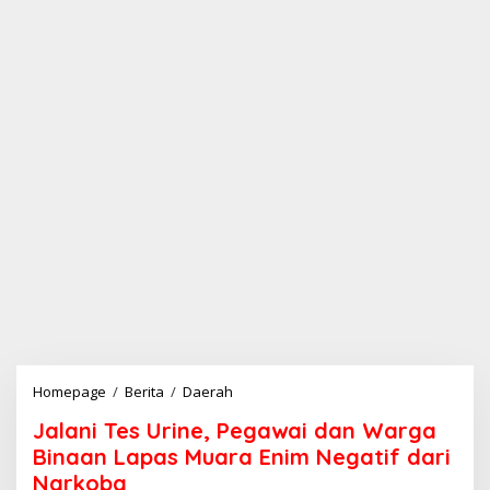
Homepage
/
Berita
/
Daerah
J
a
Jalani Tes Urine, Pegawai dan Warga
l
a
Binaan Lapas Muara Enim Negatif dari
n
Narkoba