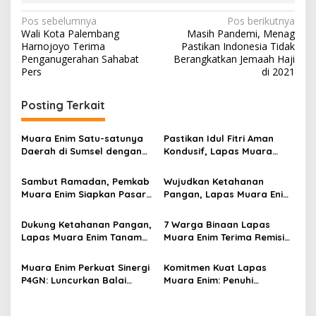
N
Pos sebelumnya
Pos berikutnya
Wali Kota Palembang
Masih Pandemi, Menag
a
Harnojoyo Terima
Pastikan Indonesia Tidak
v
Penganugerahan Sahabat
Berangkatkan Jemaah Haji
Pers
di 2021
i
g
Posting Terkait
a
s
Muara Enim Satu-satunya
Pastikan Idul Fitri Aman
Daerah di Sumsel dengan
Kondusif, Lapas Muara
i
RKFD Tinggi 2025
Enim Gelar Apel Siaga
p
Sambut Ramadan, Pemkab
Wujudkan Ketahanan
Muara Enim Siapkan Pasar
Pangan, Lapas Muara Enim
o
Bedug Untuk Pelaku UMKM
Ikuti Panen Raya Serentak
s
Pemasyarakatan
Dukung Ketahanan Pangan,
7 Warga Binaan Lapas
Lapas Muara Enim Tanam
Muara Enim Terima Remisi
Melon Belanda dan Sayur
Natal
Hidroponik
Muara Enim Perkuat Sinergi
Komitmen Kuat Lapas
P4GN: Luncurkan Balai
Muara Enim: Penuhi
Serasan, Hotline
Layanan Hukum Warga
Pengaduan dan Kukuhkan
Binaan, Wujudkan Bersih