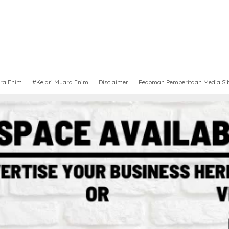
ra Enim
#Kejari Muara Enim
Disclaimer
Pedoman Pemberitaan Media Si