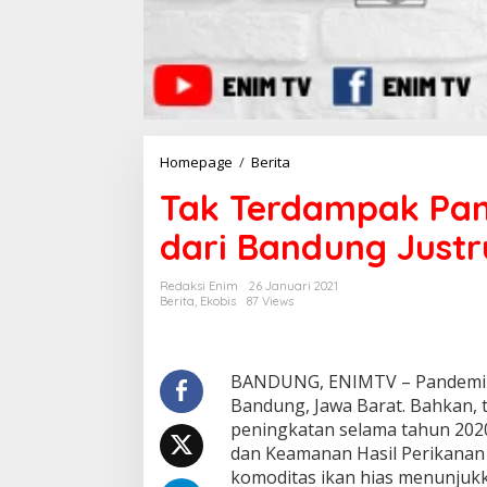
Homepage
/
Berita
T
a
Tak Terdampak Pand
k
T
dari Bandung Justr
e
r
d
Redaksi Enim
26 Januari 2021
a
Berita
,
Ekobis
87 Views
m
p
a
k
BANDUNG, ENIMTV – Pandemi co
P
Bandung, Jawa Barat. Bahkan, 
a
peningkatan selama tahun 2020
n
dan Keamanan Hasil Perikanan
d
komoditas ikan hias menunjuk
e