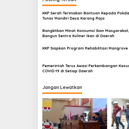
g
a
KKP Serah Terimakan Bantuan Kepada Pokd
s
Tunas Mandiri Desa Karang Raja
i
Bangkitkan Minat Konsumsi Ikan Masyarakat
p
Bangun Sentra Kuliner Ikan di Daerah
o
KKP Siapkan Program Rehabilitasi Mangrove
s
Pemerintah Terus Awasi Perkembangan Kasu
COVID-19 di Setiap Daerah
Jangan Lewatkan