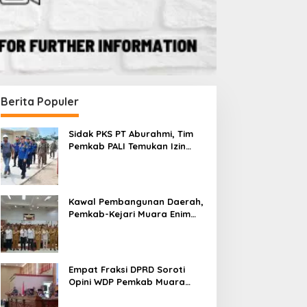
Berita Populer
Sidak PKS PT Aburahmi, Tim
Pemkab PALI Temukan Izin
Operasional Belum Kelar
Kawal Pembangunan Daerah,
Pemkab-Kejari Muara Enim
Teken MoU Pendampingan
Hukum
Empat Fraksi DPRD Soroti
Opini WDP Pemkab Muara
Enim, Desak Perbaikan Tata
Kelola Keuangan