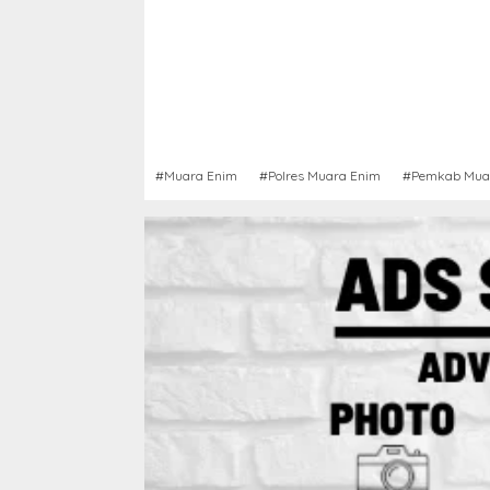
#Muara Enim
#Polres Muara Enim
#Pemkab Mua