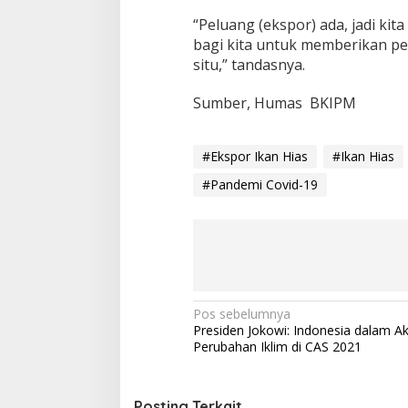
“Peluang (ekspor) ada, jadi ki
bagi kita untuk memberikan pe
situ,” tandasnya.
Sumber, Humas BKIPM
#Ekspor Ikan Hias
#Ikan Hias
#Pandemi Covid-19
N
Pos sebelumnya
Presiden Jokowi: Indonesia dalam Ak
a
Perubahan Iklim di CAS 2021
v
i
Posting Terkait