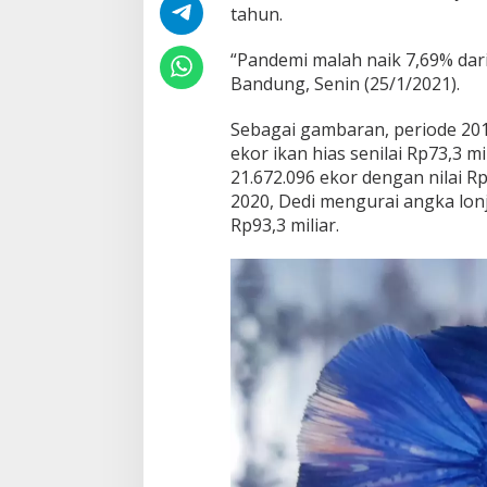
m
tahun.
i
,
“Pandemi malah naik 7,69% dari 
E
Bandung, Senin (25/1/2021).
k
s
p
Sebagai gambaran, periode 20
o
ekor ikan hias senilai Rp73,3 m
r
21.672.096 ekor dengan nilai R
I
2020, Dedi mengurai angka lonj
k
Rp93,3 miliar.
a
n
H
i
a
s
d
a
r
i
B
a
n
d