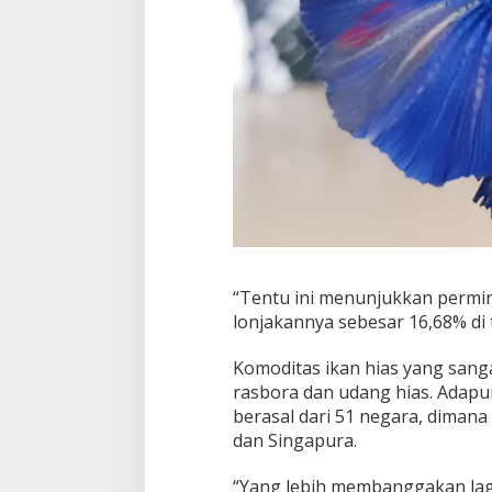
u
n
g
J
u
s
t
r
u
M
e
n
i
n
g
“Tentu ini menunjukkan permint
k
lonjakannya sebesar 16,68% di 
a
t
Komoditas ikan hias yang sanga
rasbora dan udang hias. Adapun 
berasal dari 51 negara, dimana 
dan Singapura.
“Yang lebih membanggakan la