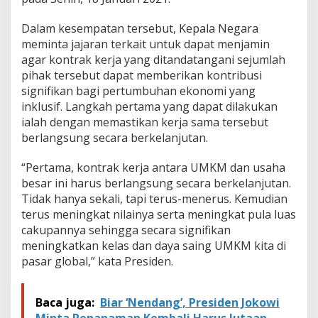
a
-
Dalam kesempatan tersebut, Kepala Negara
U
s
meminta jajaran terkait untuk dapat menjamin
a
agar kontrak kerja yang ditandatangani sejumlah
h
pihak tersebut dapat memberikan kontribusi
a
signifikan bagi pertumbuhan ekonomi yang
B
e
inklusif. Langkah pertama yang dapat dilakukan
s
ialah dengan memastikan kerja sama tersebut
a
berlangsung secara berkelanjutan.
r
u
“Pertama, kontrak kerja antara UMKM dan usaha
n
t
besar ini harus berlangsung secara berkelanjutan.
u
Tidak hanya sekali, tapi terus-menerus. Kemudian
k
terus meningkat nilainya serta meningkat pula luas
T
cakupannya sehingga secara signifikan
i
meningkatkan kelas dan daya saing UMKM kita di
n
g
pasar global,” kata Presiden.
k
a
t
Baca juga:
Biar ‘Nendang’, Presiden Jokowi
k