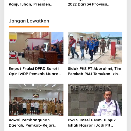
Kanjuruhan, Presiden
2022 Dari 34 Provinsi
Jokowi Minta Liga 1
Dikukuhkan Presiden
Dihentikan Sementara
Jokowi, Ini Nama-namanya
Jangan Lewatkan
Empat Fraksi DPRD Soroti
Sidak PKS PT Aburahmi, Tim
Opini WDP Pemkab Muara
Pemkab PALI Temukan Izin
Enim, Desak Perbaikan Tata
Operasional Belum Kelar
Kelola Keuangan
Kawal Pembangunan
PWI Sumsel Resmi Tunjuk
Daerah, Pemkab-Kejari
Ishak Nasroni Jadi Plt
Muara Enim Teken MoU
Ketua PWI OKU Selatan