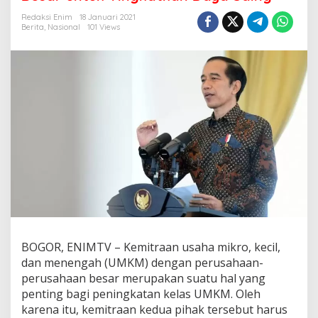
d
e
Redaksi Enim
18 Januari 2021
n
Berita
,
Nasional
101 Views
J
o
k
o
w
i
T
e
g
a
s
k
a
n
P
e
n
BOGOR, ENIMTV – Kemitraan usaha mikro, kecil,
t
dan menengah (UMKM) dengan perusahaan-
i
perusahaan besar merupakan suatu hal yang
n
penting bagi peningkatan kelas UMKM. Oleh
g
n
karena itu, kemitraan kedua pihak tersebut harus