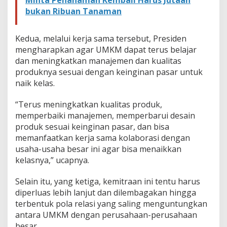
Minta Penanaman Kembali Harus Jutaan
a
bukan Ribuan Tanaman
n
D
a
Kedua, melalui kerja sama tersebut, Presiden
y
a
mengharapkan agar UMKM dapat terus belajar
S
dan meningkatkan manajemen dan kualitas
a
produknya sesuai dengan keinginan pasar untuk
i
naik kelas.
n
g
“Terus meningkatkan kualitas produk,
memperbaiki manajemen, memperbarui desain
produk sesuai keinginan pasar, dan bisa
memanfaatkan kerja sama kolaborasi dengan
usaha-usaha besar ini agar bisa menaikkan
kelasnya,” ucapnya.
Selain itu, yang ketiga, kemitraan ini tentu harus
diperluas lebih lanjut dan dilembagakan hingga
terbentuk pola relasi yang saling menguntungkan
antara UMKM dengan perusahaan-perusahaan
besar.