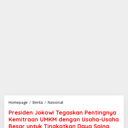
Homepage
/
Berita
/
Nasional
P
r
Presiden Jokowi Tegaskan Pentingnya
e
s
Kemitraan UMKM dengan Usaha-Usaha
i
Besar untuk Tingkatkan Daya Saing