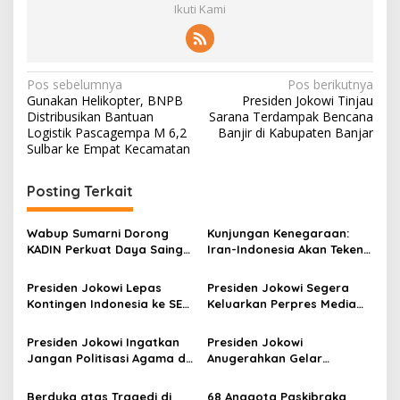
Ikuti Kami
N
Pos sebelumnya
Pos berikutnya
Gunakan Helikopter, BNPB
Presiden Jokowi Tinjau
a
Distribusikan Bantuan
Sarana Terdampak Bencana
v
Logistik Pascagempa M 6,2
Banjir di Kabupaten Banjar
Sulbar ke Empat Kecamatan
i
g
Posting Terkait
a
s
Wabup Sumarni Dorong
Kunjungan Kenegaraan:
KADIN Perkuat Daya Saing
Iran-Indonesia Akan Teken
i
UMKM dan Perluas
Sejumlah Kerja Sama
p
Lapangan Kerja
Presiden Jokowi Lepas
Presiden Jokowi Segera
Kontingen Indonesia ke SEA
Keluarkan Perpres Media
o
Games 2023 Kamboja
Sustainability
s
Presiden Jokowi Ingatkan
Presiden Jokowi
Jangan Politisasi Agama di
Anugerahkan Gelar
Pilpres 2024
Pahlawan Nasional Kepada
Lima Tokoh
Berduka atas Tragedi di
68 Anggota Paskibraka