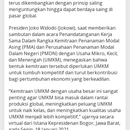
y
terus dikembangkan dengan prinsip saling
a
menguntungkan hingga dapat berdaya saing di
K
pasar global.
e
m
i
Presiden Joko Widodo (Jokowi), saat memberikan
t
sambutan dalam acara Penandatanganan Kerja
r
Sama Dalam Rangka Kemitraan Penanaman Modal
a
Asing (PMA) dan Perusahaan Penanaman Modal
a
n
Dalam Negeri (PMDN) dengan Usaha Mikro, Kecil,
U
dan Menengah (UMKM), menegaskan bahwa
M
bentuk kemitraan tersebut diperlukan UMKM
K
untuk tumbuh kompetitif dan turut berkontribusi
M
bagi pertumbuhan ekonomi yang berkeadilan.
d
e
n
“Kemitraan UMKM dengan usaha besar ini sangat
g
penting agar UMKM bisa masuk dalam rantai
a
produksi global, meningkatkan peluang UMKM
n
untuk naik kelas, dan meningkatkan kualitas usaha
U
s
UMKM menjadi lebih kompetitif,” ujarnya secara
a
virtual dari Istana Kepresidenan Bogor, Jawa Barat,
h
pada Senin, 18 Januari 2021.