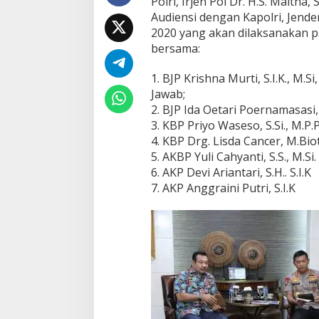
Polri, Irjen Pol Dr. H.S. Maltha,
o
Audiensi dengan Kapolri, Jender
n
2020 yang akan dilaksanakan p
f
e
bersama:
r
e
1. BJP Krishna Murti, S.I.K., M
n
Jawab;
s
2. BJP Ida Oetari Poernamasasi, 
i
P
3. KBP Priyo Waseso, S.Si., M.P.
o
4. KBP Drg. Lisda Cancer, M.Bi
l
5. AKBP Yuli Cahyanti, S.S., M.Si.
i
6. AKP Devi Ariantari, S.H.. S.I.K
s
i
7. AKP Anggraini Putri, S.I.K
d
a
n
P
e
n
e
g
a
k