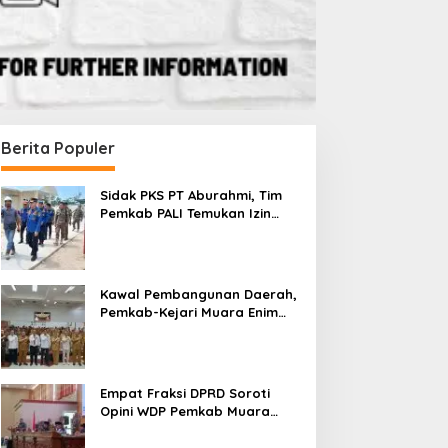
Berita Populer
Sidak PKS PT Aburahmi, Tim
Pemkab PALI Temukan Izin
Operasional Belum Kelar
Kawal Pembangunan Daerah,
Pemkab-Kejari Muara Enim
Teken MoU Pendampingan
Hukum
Empat Fraksi DPRD Soroti
Opini WDP Pemkab Muara
Enim, Desak Perbaikan Tata
Kelola Keuangan