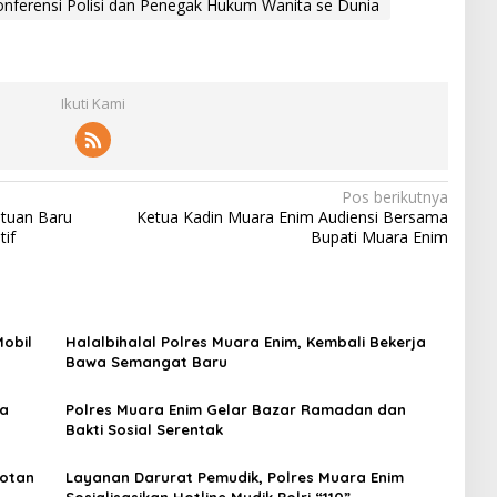
ferensi Polisi dan Penegak Hukum Wanita se Dunia
Ikuti Kami
Pos berikutnya
atuan Baru
Ketua Kadin Muara Enim Audiensi Bersama
if
Bupati Muara Enim
Mobil
Halalbihalal Polres Muara Enim, Kembali Bekerja
Bawa Semangat Baru
ra
Polres Muara Enim Gelar Bazar Ramadan dan
Bakti Sosial Serentak
lotan
Layanan Darurat Pemudik, Polres Muara Enim