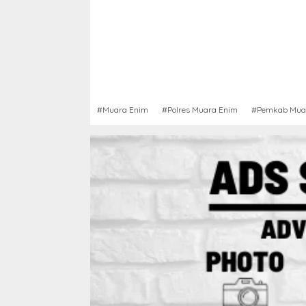
#Muara Enim
#Polres Muara Enim
#Pemkab Mua