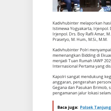
H
u
k
u
m
Kadivhubinter melaporkan hasi
W
Istimewa Yogyakarta, Irjenpol. 
a
Irjenpol. Drs. Boy Rafli Amar, M
n
i
Prasetyo, M. Hum., M.Si., M.M.
t
a
Kadivhubinter Polri menyampai
s
memenangkan Bidding di Ekuad
e
menjadi Tuan Rumah IAWP 2020
D
u
Internasional Pertama yang di
n
i
Kapolri sangat mendukung kegi
a
anggaran, pengerahan personel
(
Gegana dan Pasukan Brimob, se
I
A
pengamanan jalur lokasi sela
W
P
2
Baca juga:
Polsek Tanjung
0