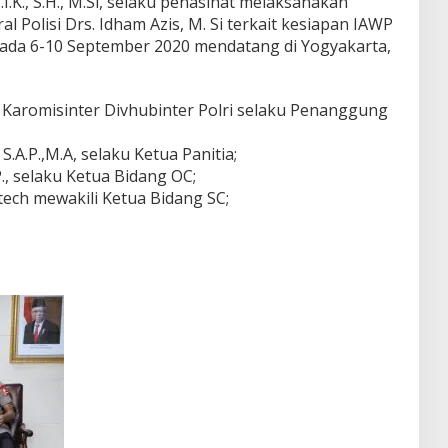
 S.I.K., S.H., M.Si, selaku penasihat melaksanakan
al Polisi Drs. Idham Azis, M. Si terkait kesiapan IAWP
ada 6-10 September 2020 mendatang di Yogyakarta,
.Si, Karomisinter Divhubinter Polri selaku Penanggung
S.A.P.,M.A, selaku Ketua Panitia;
P., selaku Ketua Bidang OC;
otech mewakili Ketua Bidang SC;