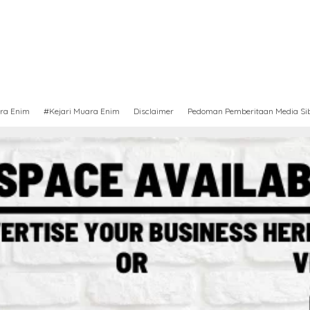
ra Enim
#Kejari Muara Enim
Disclaimer
Pedoman Pemberitaan Media Si