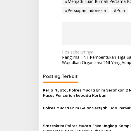
#Menjadi Tuan Rumah Pertama Kon
#Persiapan Indonesia
#Polri
N
Pos sebelumnya
Panglima TNI: Pembentukan Tiga S
a
Wujudkan Organisasi TNI Yang Adapt
v
i
Posting Terkait
g
Kerja Nyata, Polres Muara Enim Serahkan 2 
a
Kasus Pencurian kepada Korban
s
Polres Muara Enim Gelar Sertijab Tiga Perwi
i
p
o
Satreskrim Polres Muara Enim Ungkap Komp