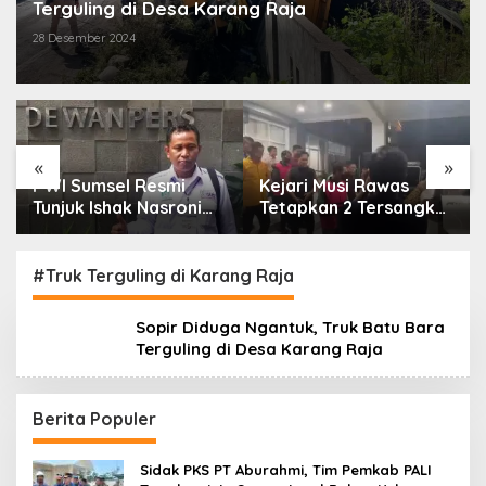
Terguling di Desa Karang Raja
28 Desember 2024
«
»
PWI Sumsel Resmi
Kejari Musi Rawas
Tunjuk Ishak Nasroni
Tetapkan 2 Tersangka
Jadi Plt Ketua PWI
Dugaan Korupsi Dana
OKU Selatan
PSR, Selamatkan Uang
Negara Rp1,26 Miliar
#Truk Terguling di Karang Raja
Sopir Diduga Ngantuk, Truk Batu Bara
Terguling di Desa Karang Raja
Berita Populer
Sidak PKS PT Aburahmi, Tim Pemkab PALI