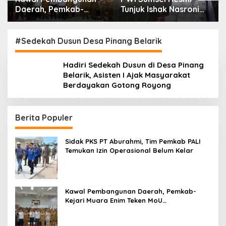
Daerah, Pemkab-
Tunjuk Ishak Nasroni
Kejari Muara Enim
Jadi Plt Ketua PWI
Teken MoU
OKU Selatan
Pendampingan Hukum
#Sedekah Dusun Desa Pinang Belarik
Hadiri Sedekah Dusun di Desa Pinang
Belarik, Asisten I Ajak Masyarakat
Berdayakan Gotong Royong
Berita Populer
Sidak PKS PT Aburahmi, Tim Pemkab PALI
Temukan Izin Operasional Belum Kelar
Kawal Pembangunan Daerah, Pemkab-
Kejari Muara Enim Teken MoU
Pendampingan Hukum