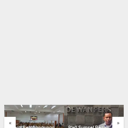
Berita
,
Daerah
Hadiri Sedekah Dusun di Desa Pinang Belarik,
Asisten I Ajak Masyarakat Berdayakan Gotong
Royong
4 Januari 2024
«
»
Kawal Pembangunan
PWI Sumsel Resmi