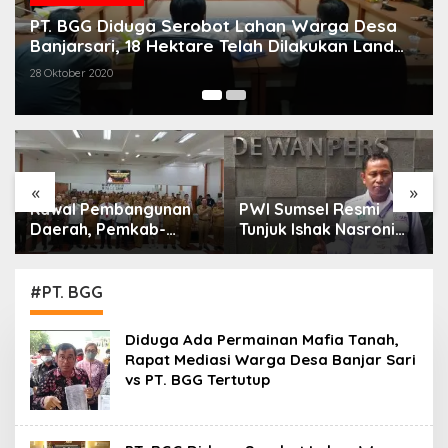
PT. BGG Diduga Serobot Lahan Warga Desa
Banjarsari, 18 Hektare Telah Dilakukan Land
Clearing Tanpa Ganti Rugi
28 Oktober 2020
«
»
Kawal Pembangunan
PWI Sumsel Resmi
Daerah, Pemkab-
Tunjuk Ishak Nasroni
Kejari Muara Enim
Jadi Plt Ketua PWI
Teken MoU
OKU Selatan
Pendampingan Hukum
#PT. BGG
Diduga Ada Permainan Mafia Tanah,
Rapat Mediasi Warga Desa Banjar Sari
vs PT. BGG Tertutup