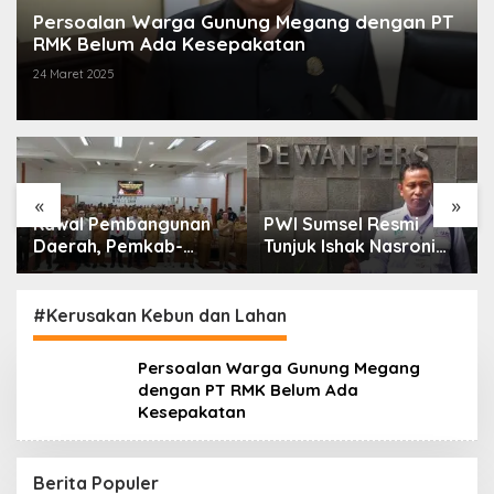
Persoalan Warga Gunung Megang dengan PT
RMK Belum Ada Kesepakatan
24 Maret 2025
«
»
Kawal Pembangunan
PWI Sumsel Resmi
Daerah, Pemkab-
Tunjuk Ishak Nasroni
Kejari Muara Enim
Jadi Plt Ketua PWI
Teken MoU
OKU Selatan
Pendampingan Hukum
#Kerusakan Kebun dan Lahan
Persoalan Warga Gunung Megang
dengan PT RMK Belum Ada
Kesepakatan
Berita Populer