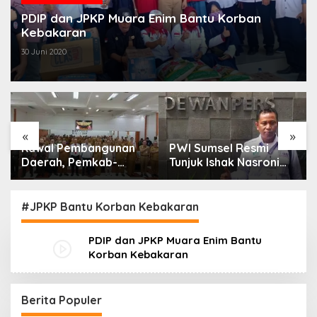
PDIP dan JPKP Muara Enim Bantu Korban
Kebakaran
30 Juni 2020
«
»
Kawal Pembangunan
PWI Sumsel Resmi
Daerah, Pemkab-
Tunjuk Ishak Nasroni
Kejari Muara Enim
Jadi Plt Ketua PWI
Teken MoU
OKU Selatan
Pendampingan Hukum
#JPKP Bantu Korban Kebakaran
PDIP dan JPKP Muara Enim Bantu
Korban Kebakaran
Berita Populer