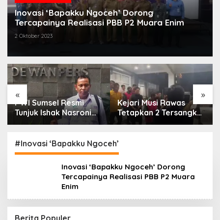
Inovasi ‘Bapakku Ngoceh’ Dorong
Tercapainya Realisasi PBB P2 Muara Enim
2 Oktober 2023
«
»
PWI Sumsel Resmi
Kejari Musi Rawas
Tunjuk Ishak Nasroni
Tetapkan 2 Tersangka
Jadi Plt Ketua PWI
Dugaan Korupsi Dana
OKU Selatan
PSR, Selamatkan Uang
Negara Rp1,26 Miliar
#Inovasi ‘Bapakku Ngoceh’
Inovasi ‘Bapakku Ngoceh’ Dorong
Tercapainya Realisasi PBB P2 Muara
Enim
Berita Populer