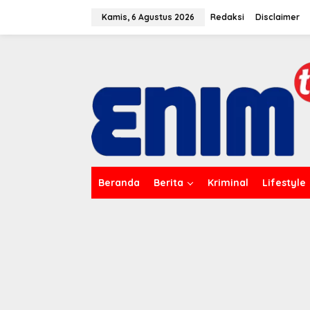
L
e
Kamis, 6 Agustus 2026
Redaksi
Disclaimer
w
a
t
i
k
e
k
o
n
t
e
n
Beranda
Berita
Kriminal
Lifestyle