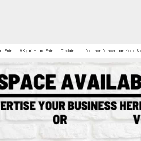
ra Enim
#Kejari Muara Enim
Disclaimer
Pedoman Pemberitaan Media Si