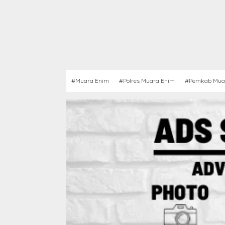
#Muara Enim
#Polres Muara Enim
#Pemkab Mua