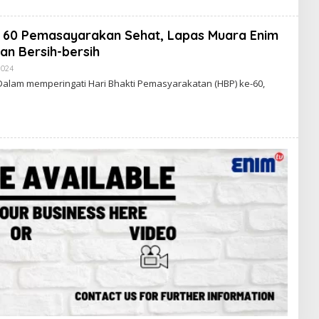
D
A
K
 60 Pemasayarakan Sehat, Lapas Muara Enim
S
I
an Bersih-bersih
E
N
2024
O
I
L
alam memperingati Hari Bhakti Pemasyarakatan (HBP) ke-60,
M
E
H
R
E
D
A
K
S
I
E
N
I
M