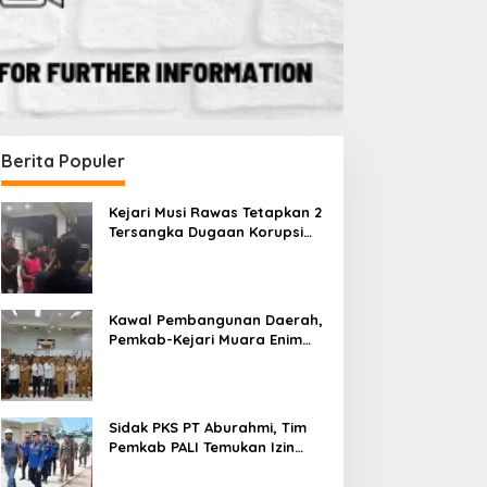
Berita Populer
Kejari Musi Rawas Tetapkan 2
Tersangka Dugaan Korupsi
Dana PSR, Selamatkan Uang
Negara Rp1,26 Miliar
Kawal Pembangunan Daerah,
Pemkab-Kejari Muara Enim
Teken MoU Pendampingan
Hukum
Berita
,
Daerah
Sidak PKS PT Aburahmi, Tim
Membanggakan, Peci Batik Has
Pemkab PALI Temukan Izin
Operasional Belum Kelar