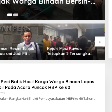
ak Warga Binaan Bersih-
29
»
msel Resmi Tunjuk
Kejari Musi Rawas
E
asroni Jadi Plt
Tetapkan 2 Tersangka
O
PWI OKU Selatan
Dugaan Korupsi Dana PSR,
E
Selamatkan Uang Negara
T
Rp1,26 Miliar
eci Batik Hasil Karya Warga Binaan Lapas
il Pada Acara Puncak HBP ke 60
 2024
O
L
Dalam Rangka Hari Bhakti Pemasyarakatan (HBP) ke-60 Tahun
E
H
R
E