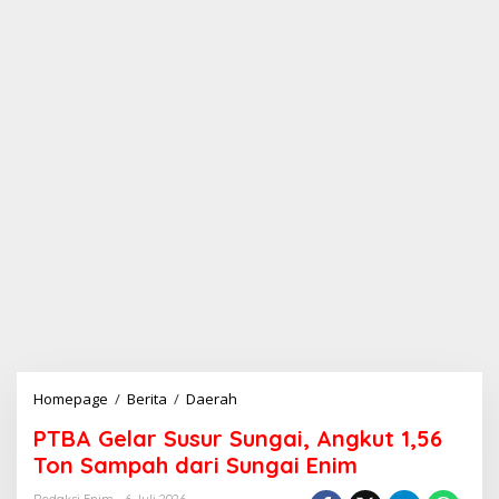
Homepage
/
Berita
/
Daerah
P
T
PTBA Gelar Susur Sungai, Angkut 1,56
B
A
Ton Sampah dari Sungai Enim
G