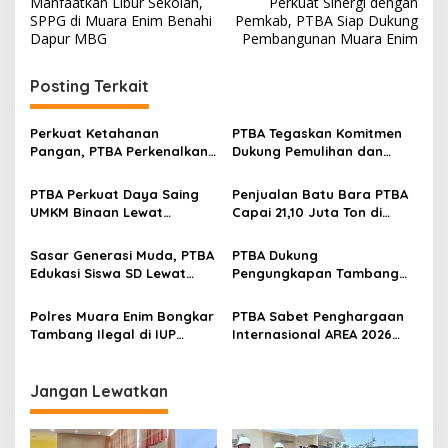
Manfaatkan Libur Sekolah,
Perkuat Sinergi dengan
a
SPPG di Muara Enim Benahi
Pemkab, PTBA Siap Dukung
v
Dapur MBG
Pembangunan Muara Enim
i
Posting Terkait
g
a
Perkuat Ketahanan
PTBA Tegaskan Komitmen
s
Pangan, PTBA Perkenalkan
Dukung Pemulihan dan
Kalium Humat ‘BA Grow’ di
Kelestarian Ekosistem
i
Inagritech 2026
Sungai
PTBA Perkuat Daya Saing
Penjualan Batu Bara PTBA
p
UMKM Binaan Lewat
Capai 21,10 Juta Ton di
Partisipasi di INACRAFT
Semester I 2026
o
Festival 2026
Sasar Generasi Muda, PTBA
PTBA Dukung
s
Edukasi Siswa SD Lewat
Pengungkapan Tambang
Green School
Batubara Ilegal di Wilayah
IUP Perseroan
Polres Muara Enim Bongkar
PTBA Sabet Penghargaan
Tambang Ilegal di IUP
Internasional AREA 2026
PTBA, Negara Rugi Rp95,9
Lewat Program Desa
Miliar
Impian
Jangan Lewatkan