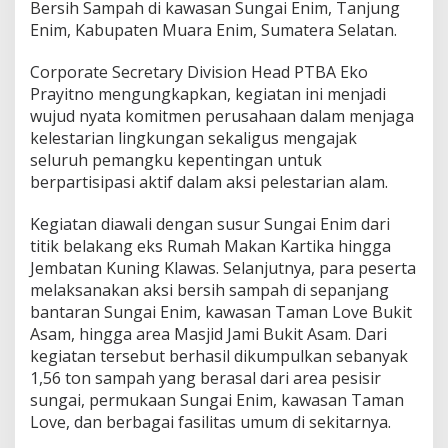
6
Bersih Sampah di kawasan Sungai Enim, Tanjung
T
Enim, Kabupaten Muara Enim, Sumatera Selatan.
o
n
Corporate Secretary Division Head PTBA Eko
S
Prayitno mengungkapkan, kegiatan ini menjadi
a
m
wujud nyata komitmen perusahaan dalam menjaga
p
kelestarian lingkungan sekaligus mengajak
a
seluruh pemangku kepentingan untuk
h
berpartisipasi aktif dalam aksi pelestarian alam.
d
a
r
Kegiatan diawali dengan susur Sungai Enim dari
i
titik belakang eks Rumah Makan Kartika hingga
S
Jembatan Kuning Klawas. Selanjutnya, para peserta
u
melaksanakan aksi bersih sampah di sepanjang
n
g
bantaran Sungai Enim, kawasan Taman Love Bukit
a
Asam, hingga area Masjid Jami Bukit Asam. Dari
i
kegiatan tersebut berhasil dikumpulkan sebanyak
E
1,56 ton sampah yang berasal dari area pesisir
n
sungai, permukaan Sungai Enim, kawasan Taman
i
m
Love, dan berbagai fasilitas umum di sekitarnya.