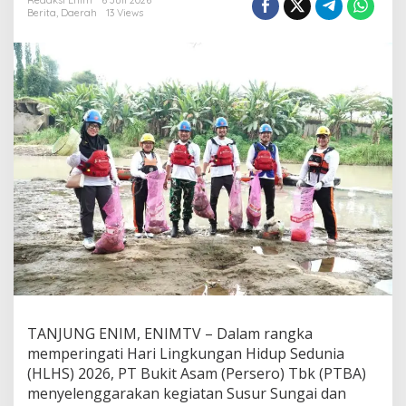
e
Redaksi Enim
6 Juli 2026
Berita
,
Daerah
13 Views
l
a
r
S
u
s
u
r
S
u
n
g
a
i
,
A
n
g
k
u
TANJUNG ENIM, ENIMTV – Dalam rangka
t
memperingati Hari Lingkungan Hidup Sedunia
1
(HLHS) 2026, PT Bukit Asam (Persero) Tbk (PTBA)
,
menyelenggarakan kegiatan Susur Sungai dan
5