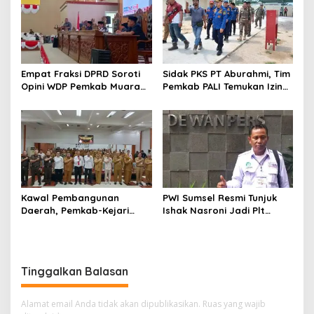
Empat Fraksi DPRD Soroti
Sidak PKS PT Aburahmi, Tim
Opini WDP Pemkab Muara
Pemkab PALI Temukan Izin
Enim, Desak Perbaikan Tata
Operasional Belum Kelar
Kelola Keuangan
Kawal Pembangunan
PWI Sumsel Resmi Tunjuk
Daerah, Pemkab-Kejari
Ishak Nasroni Jadi Plt
Muara Enim Teken MoU
Ketua PWI OKU Selatan
Pendampingan Hukum
Tinggalkan Balasan
Alamat email Anda tidak akan dipublikasikan.
Ruas yang wajib