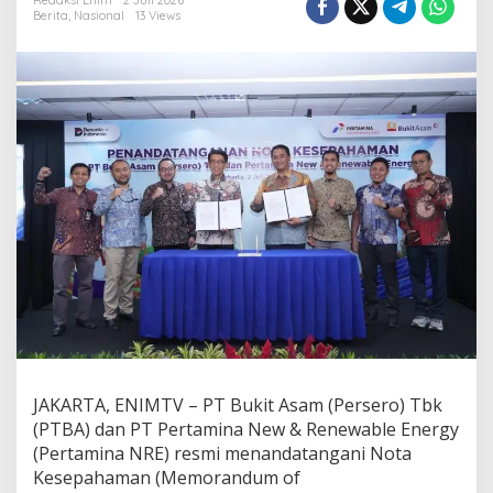
a
Redaksi Enim
2 Juli 2026
Berita
,
Nasional
13 Views
n
P
N
R
E
J
a
j
a
k
i
P
e
n
g
e
m
b
a
n
JAKARTA, ENIMTV – PT Bukit Asam (Persero) Tbk
g
(PTBA) dan PT Pertamina New & Renewable Energy
a
(Pertamina NRE) resmi menandatangani Nota
n
Kesepahaman (Memorandum of
P