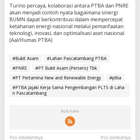
Turino percaya, kolaborasi antara PTBA dan PNRE
akan menjadi contoh nyata bagaimana sinergi
BUMN dapat berkontribusi dalam mempercepat
ketahanan energi nasional melalui pemanfaatan
teknologi, inovasi, dan optimalisasi aset nasional.
(Aal/Humas PTBA)
#Bukit Asam
#Lahan Pascatambang PTBA
#PNRE
#PT Bukit Asam (Persero) Tbk
#PT Pertamina New and Renewable Energy
#ptba
#PTBA Jajaki Kerja Sama Pengembangan PLTS di Laha
n Pascatambang
Ikuti Kami
N
Pos sebelumnya
Pos berikutnya