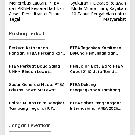
Menembus Lautan, PTBA
Syukuran 1 Dekade Relawan
a
dan PKBM Pesona Hadirkan
Muda Muara Enim, Rayakan
v
Akses Pendidikan di Pulau
10 Tahun Pengabdian untuk
Tegal
Masyarakat
i
g
Posting Terkait
a
s
Perkuat Ketahanan
PTBA Tegaskan Komitmen
Pangan, PTBA Perkenalkan
Dukung Pemulihan dan
i
Kalium Humat ‘BA Grow’ di
Kelestarian Ekosistem
p
Inagritech 2026
Sungai
PTBA Perkuat Daya Saing
Penjualan Batu Bara PTBA
UMKM Binaan Lewat
Capai 21,10 Juta Ton di
o
Partisipasi di INACRAFT
Semester I 2026
s
Festival 2026
Sasar Generasi Muda, PTBA
PTBA Dukung
Edukasi Siswa SD Lewat
Pengungkapan Tambang
Green School
Batubara Ilegal di Wilayah
IUP Perseroan
Polres Muara Enim Bongkar
PTBA Sabet Penghargaan
Tambang Ilegal di IUP
Internasional AREA 2026
PTBA, Negara Rugi Rp95,9
Lewat Program Desa
Miliar
Impian
Jangan Lewatkan