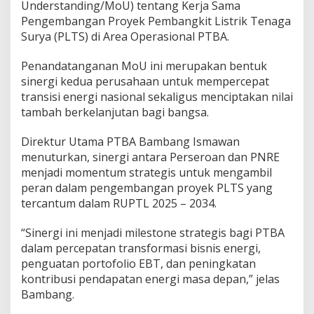
L
Understanding/MoU) tentang Kerja Sama
T
Pengembangan Proyek Pembangkit Listrik Tenaga
S
Surya (PLTS) di Area Operasional PTBA.
d
i
Penandatanganan MoU ini merupakan bentuk
L
a
sinergi kedua perusahaan untuk mempercepat
h
transisi energi nasional sekaligus menciptakan nilai
a
tambah berkelanjutan bagi bangsa.
n
P
Direktur Utama PTBA Bambang Ismawan
a
s
menuturkan, sinergi antara Perseroan dan PNRE
c
menjadi momentum strategis untuk mengambil
a
peran dalam pengembangan proyek PLTS yang
t
tercantum dalam RUPTL 2025 – 2034.
a
m
b
“Sinergi ini menjadi milestone strategis bagi PTBA
a
dalam percepatan transformasi bisnis energi,
n
penguatan portofolio EBT, dan peningkatan
g
kontribusi pendapatan energi masa depan,” jelas
Bambang.