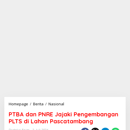
Homepage
/
Berita
/
Nasional
P
T
PTBA dan PNRE Jajaki Pengembangan
B
A
PLTS di Lahan Pascatambang
d