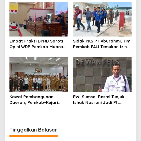
Empat Fraksi DPRD Soroti
Sidak PKS PT Aburahmi, Tim
Opini WDP Pemkab Muara
Pemkab PALI Temukan Izin
Enim, Desak Perbaikan Tata
Operasional Belum Kelar
Kelola Keuangan
Kawal Pembangunan
PWI Sumsel Resmi Tunjuk
Daerah, Pemkab-Kejari
Ishak Nasroni Jadi Plt
Muara Enim Teken MoU
Ketua PWI OKU Selatan
Pendampingan Hukum
Tinggalkan Balasan