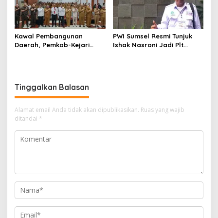
Kawal Pembangunan
PWI Sumsel Resmi Tunjuk
Daerah, Pemkab-Kejari
Ishak Nasroni Jadi Plt
Muara Enim Teken MoU
Ketua PWI OKU Selatan
Pendampingan Hukum
Tinggalkan Balasan
Alamat email Anda tidak akan dipublikasikan.
Ruas yang wajib
ditandai
*