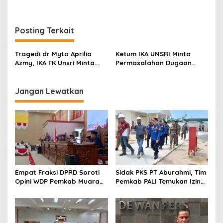
r
a
n
Posting Terkait
Tragedi dr Myta Aprilia
Ketum IKA UNSRI Minta
Azmy, IKA FK Unsri Minta
Permasalahan Dugaan
Kemenkes Audit Wahana
Pelecehan Seksual di
Internship
Kampus UNSRI Tidak
Melebar
Jangan Lewatkan
Empat Fraksi DPRD Soroti
Sidak PKS PT Aburahmi, Tim
Opini WDP Pemkab Muara
Pemkab PALI Temukan Izin
Enim, Desak Perbaikan Tata
Operasional Belum Kelar
Kelola Keuangan