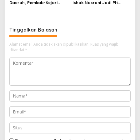
Daerah, Pemkab-Kejari
Ishak Nasroni Jadi Plt
Muara Enim Teken MoU
Ketua PWI OKU Selatan
Pendampingan Hukum
Tinggalkan Balasan
Alamat email Anda tidak akan dipublikasikan.
Ruas yang wajib
ditandai
*