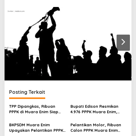
r
a
n
Posting Terkait
TPP Dipangkas, Ribuan
Bupati Edison Resmikan
PPPK di Muara Enim Siap
4.976 PPPK Muara Enim,
Gelar Aksi
Peresmian Serentak
Terbanyak di Sumsel
BKPSDM Muara Enim
Pelantikan Molor, Ribuan
Upayakan Pelantikan PPPK
Calon PPPK Muara Enim
Tahap I Tetap Agustus
Tahap 1 Galau