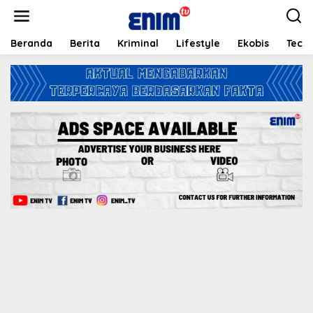
L
e
w
a
Beranda
Berita
Kriminal
Lifestyle
Ekobis
Tech
t
i
k
e
k
o
n
t
e
n