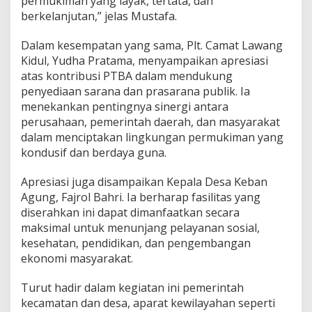
permukiman yang layak, tertata, dan
P
berkelanjutan,” jelas Mustafa.
T
B
A
Dalam kesempatan yang sama, Plt. Camat Lawang
S
Kidul, Yudha Pratama, menyampaikan apresiasi
e
atas kontribusi PTBA dalam mendukung
r
penyediaan sarana dan prasarana publik. Ia
a
h
menekankan pentingnya sinergi antara
k
perusahaan, pemerintah daerah, dan masyarakat
a
dalam menciptakan lingkungan permukiman yang
n
kondusif dan berdaya guna.
F
a
s
Apresiasi juga disampaikan Kepala Desa Keban
o
Agung, Fajrol Bahri. Ia berharap fasilitas yang
s
diserahkan ini dapat dimanfaatkan secara
-
maksimal untuk menunjang pelayanan sosial,
F
kesehatan, pendidikan, dan pengembangan
a
s
ekonomi masyarakat.
u
m
Turut hadir dalam kegiatan ini pemerintah
kecamatan dan desa, aparat kewilayahan seperti