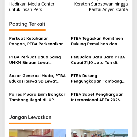
v
Hadirkan Media Center
Keraton Surosowan hingga
untuk Insan Pers
Pantai Anyer–Carita
i
g
Posting Terkait
a
s
Perkuat Ketahanan
PTBA Tegaskan Komitmen
Pangan, PTBA Perkenalkan
Dukung Pemulihan dan
i
Kalium Humat ‘BA Grow’ di
Kelestarian Ekosistem
p
Inagritech 2026
Sungai
PTBA Perkuat Daya Saing
Penjualan Batu Bara PTBA
UMKM Binaan Lewat
Capai 21,10 Juta Ton di
o
Partisipasi di INACRAFT
Semester I 2026
s
Festival 2026
Sasar Generasi Muda, PTBA
PTBA Dukung
Edukasi Siswa SD Lewat
Pengungkapan Tambang
Green School
Batubara Ilegal di Wilayah
IUP Perseroan
Polres Muara Enim Bongkar
PTBA Sabet Penghargaan
Tambang Ilegal di IUP
Internasional AREA 2026
PTBA, Negara Rugi Rp95,9
Lewat Program Desa
Miliar
Impian
Jangan Lewatkan