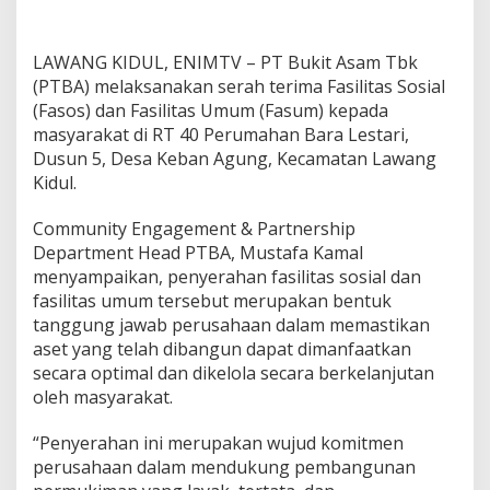
e
r
m
LAWANG KIDUL, ENIMTV – PT Bukit Asam Tbk
u
k
(PTBA) melaksanakan serah terima Fasilitas Sosial
i
(Fasos) dan Fasilitas Umum (Fasum) kepada
m
masyarakat di RT 40 Perumahan Bara Lestari,
a
Dusun 5, Desa Keban Agung, Kecamatan Lawang
n
Kidul.
L
a
y
Community Engagement & Partnership
a
Department Head PTBA, Mustafa Kamal
k
menyampaikan, penyerahan fasilitas sosial dan
d
fasilitas umum tersebut merupakan bentuk
a
n
tanggung jawab perusahaan dalam memastikan
T
aset yang telah dibangun dapat dimanfaatkan
e
secara optimal dan dikelola secara berkelanjutan
r
oleh masyarakat.
t
a
t
“Penyerahan ini merupakan wujud komitmen
a
perusahaan dalam mendukung pembangunan
,