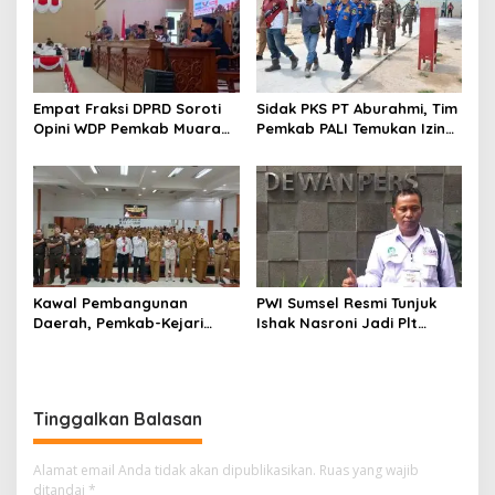
Empat Fraksi DPRD Soroti
Sidak PKS PT Aburahmi, Tim
Opini WDP Pemkab Muara
Pemkab PALI Temukan Izin
Enim, Desak Perbaikan Tata
Operasional Belum Kelar
Kelola Keuangan
Kawal Pembangunan
PWI Sumsel Resmi Tunjuk
Daerah, Pemkab-Kejari
Ishak Nasroni Jadi Plt
Muara Enim Teken MoU
Ketua PWI OKU Selatan
Pendampingan Hukum
Tinggalkan Balasan
Alamat email Anda tidak akan dipublikasikan.
Ruas yang wajib
ditandai
*