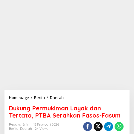
Homepage
/
Berita
/
Daerah
D
u
Dukung Permukiman Layak dan
k
u
Tertata, PTBA Serahkan Fasos-Fasum
n
g
Redaksi Enim
13 Februari 2026
Berita
,
Daerah
24 Views
P