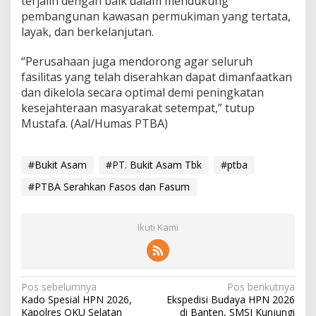
terjalin dengan baik dalam mendukung
pembangunan kawasan permukiman yang tertata,
layak, dan berkelanjutan.
“Perusahaan juga mendorong agar seluruh
fasilitas yang telah diserahkan dapat dimanfaatkan
dan dikelola secara optimal demi peningkatan
kesejahteraan masyarakat setempat,” tutup
Mustafa. (Aal/Humas PTBA)
#Bukit Asam
#PT. Bukit Asam Tbk
#ptba
#PTBA Serahkan Fasos dan Fasum
Ikuti Kami
N
Pos sebelumnya
Pos berikutnya
Kado Spesial HPN 2026,
Ekspedisi Budaya HPN 2026
a
Kapolres OKU Selatan
di Banten, SMSI Kunjungi