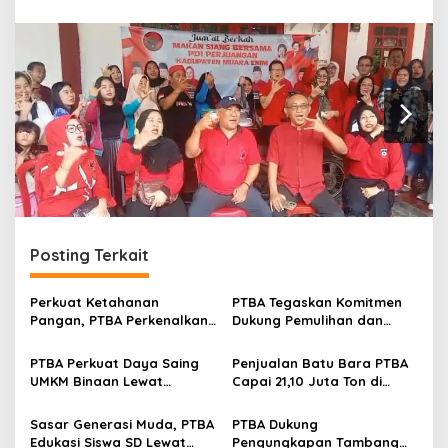
r
a
n
Posting Terkait
Perkuat Ketahanan
PTBA Tegaskan Komitmen
Pangan, PTBA Perkenalkan
Dukung Pemulihan dan
Kalium Humat ‘BA Grow’ di
Kelestarian Ekosistem
Inagritech 2026
Sungai
PTBA Perkuat Daya Saing
Penjualan Batu Bara PTBA
UMKM Binaan Lewat
Capai 21,10 Juta Ton di
Partisipasi di INACRAFT
Semester I 2026
Festival 2026
Sasar Generasi Muda, PTBA
PTBA Dukung
Edukasi Siswa SD Lewat
Pengungkapan Tambang