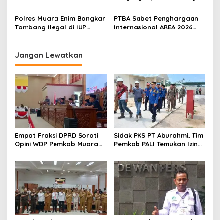
Green School
Batubara Ilegal di Wilayah
IUP Perseroan
Polres Muara Enim Bongkar
PTBA Sabet Penghargaan
Tambang Ilegal di IUP
Internasional AREA 2026
PTBA, Negara Rugi Rp95,9
Lewat Program Desa
Miliar
Impian
Jangan Lewatkan
Empat Fraksi DPRD Soroti
Sidak PKS PT Aburahmi, Tim
Opini WDP Pemkab Muara
Pemkab PALI Temukan Izin
Enim, Desak Perbaikan Tata
Operasional Belum Kelar
Kelola Keuangan