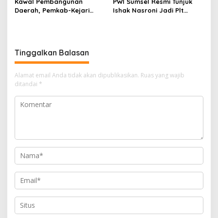
Kawal Pembangunan
PWI Sumsel Resmi Tunjuk
Daerah, Pemkab-Kejari
Ishak Nasroni Jadi Plt
Muara Enim Teken MoU
Ketua PWI OKU Selatan
Pendampingan Hukum
Tinggalkan Balasan
Alamat email Anda tidak akan dipublikasikan.
Ruas yang wajib
ditandai
*