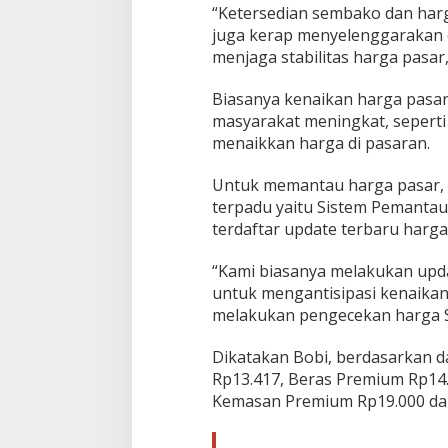
S
“Ketersedian sembako dan harg
t
juga kerap menyelenggarakan o
a
menjaga stabilitas harga pasar,
b
i
Biasanya kenaikan harga pasar
l
masyarakat meningkat, seperti
menaikkan harga di pasaran.
Untuk memantau harga pasar, 
terpadu yaitu Sistem Pemantau
terdaftar update terbaru harg
“Kami biasanya melakukan updat
untuk mengantisipasi kenaikan 
melakukan pengecekan harga S
Dikatakan Bobi, berdasarkan da
Rp13.417, Beras Premium Rp14.
Kemasan Premium Rp19.000 dan