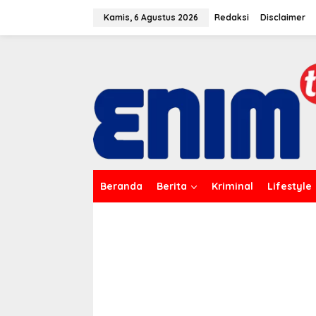
L
e
Kamis, 6 Agustus 2026
Redaksi
Disclaimer
w
a
t
i
k
e
k
o
n
t
e
n
Beranda
Berita
Kriminal
Lifestyle