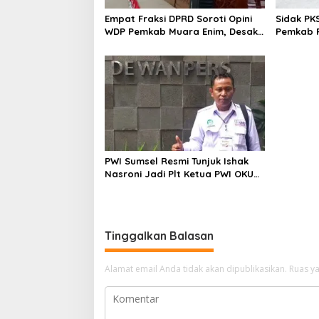
Empat Fraksi DPRD Soroti Opini
Sidak PK
WDP Pemkab Muara Enim, Desak
Pemkab P
Perbaikan Tata Kelola Keuangan
Operasio
PWI Sumsel Resmi Tunjuk Ishak
Nasroni Jadi Plt Ketua PWI OKU
Selatan
Tinggalkan Balasan
Alamat email Anda tidak akan dipublikasikan.
Ruas ya