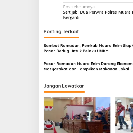
N
Pos sebelumnya
Sertijab, Dua Perwira Polres Muara
a
Berganti
v
i
Posting Terkait
g
Sambut Ramadan, Pemkab Muara Enim Siap
a
Pasar Bedug Untuk Pelaku UMKM
s
Pasar Ramadan Muara Enim Dorong Ekonom
i
Masyarakat dan Tampilkan Makanan Lokal
p
o
Jangan Lewatkan
s