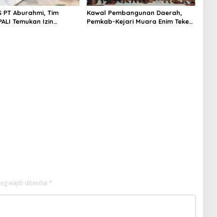
S PT Aburahmi, Tim
Kawal Pembangunan Daerah,
ALI Temukan Izin
Pemkab-Kejari Muara Enim Teken
nal Belum Kelar
MoU Pendampingan Hukum
ng wajib ditandai
*