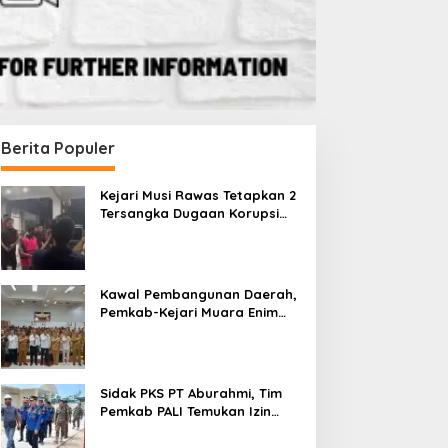
Berita Populer
Kejari Musi Rawas Tetapkan 2
Tersangka Dugaan Korupsi
Dana PSR, Selamatkan Uang
Negara Rp1,26 Miliar
Kawal Pembangunan Daerah,
Pemkab-Kejari Muara Enim
Teken MoU Pendampingan
Hukum
Sidak PKS PT Aburahmi, Tim
Pemkab PALI Temukan Izin
Operasional Belum Kelar