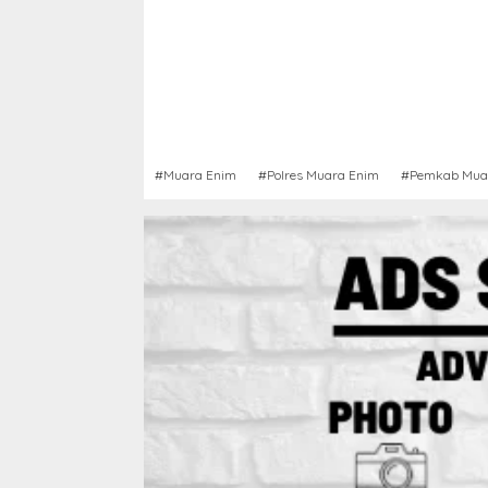
#Muara Enim
#Polres Muara Enim
#Pemkab Mua