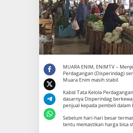
g
a
S
e
m
b
a
k
o
d
i
M
u
MUARA ENIM, ENIMTV – Menjel
a
Perdagangan (Disperindag) se
r
Muara Enim masih stabil.
a
E
Kabid Tata Kelola Perdagangan
n
i
dasarnya Disperindag berkewaj
m
penjual kepada pembeli dalam ko
M
a
Sebelum hari-hari besar terma
s
tentu memastikan harga bisa s
i
h