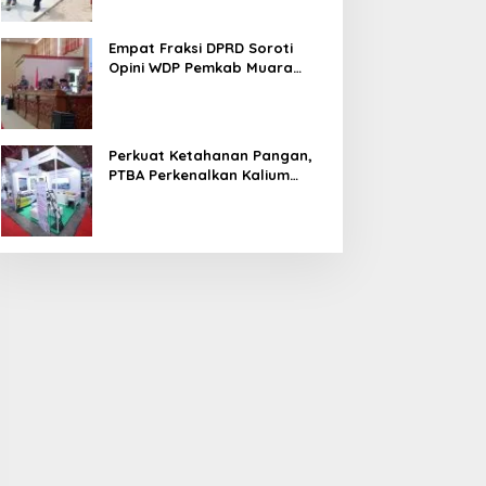
Empat Fraksi DPRD Soroti
Opini WDP Pemkab Muara
Enim, Desak Perbaikan Tata
Kelola Keuangan
Perkuat Ketahanan Pangan,
PTBA Perkenalkan Kalium
Humat ‘BA Grow’ di
Inagritech 2026