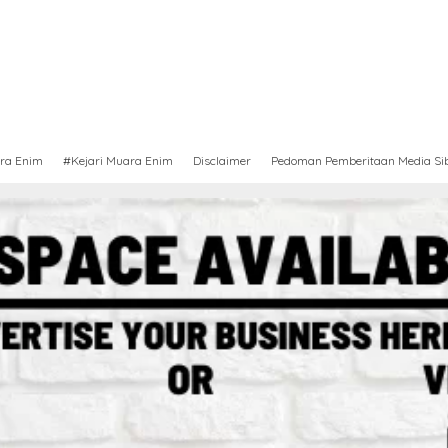
ra Enim
#Kejari Muara Enim
Disclaimer
Pedoman Pemberitaan Media Si