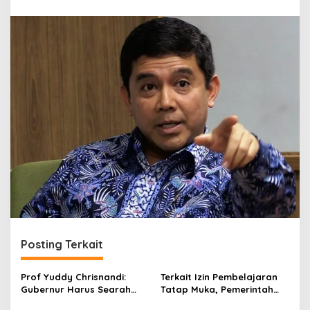
r
a
n
Posting Terkait
Prof Yuddy Chrisnandi:
Terkait Izin Pembelajaran
Gubernur Harus Searah
Tatap Muka, Pemerintah
Program Pemerintah Pusat
Beri Kewenangan Penuh