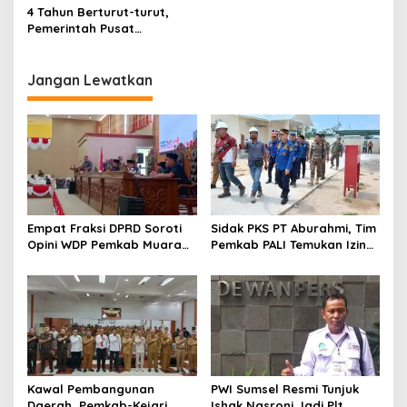
Kepada Pemda
4 Tahun Berturut-turut,
Pemerintah Pusat
Pertahankan Capaian Opini
WTP dari BPK
Jangan Lewatkan
Empat Fraksi DPRD Soroti
Sidak PKS PT Aburahmi, Tim
Opini WDP Pemkab Muara
Pemkab PALI Temukan Izin
Enim, Desak Perbaikan Tata
Operasional Belum Kelar
Kelola Keuangan
Kawal Pembangunan
PWI Sumsel Resmi Tunjuk
Daerah, Pemkab-Kejari
Ishak Nasroni Jadi Plt