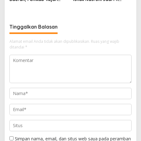
Muara Enim Teken MoU
Ketua PWI OKU Selatan
Pendampingan Hukum
Tinggalkan Balasan
Alamat email Anda tidak akan dipublikasikan.
Ruas yang wajib
ditandai
*
Simpan nama, email, dan situs web saya pada peramban