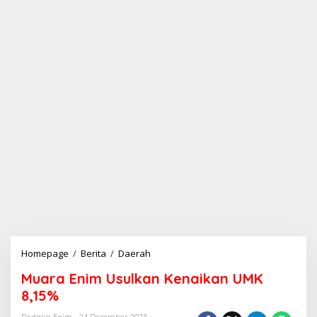
Homepage
/
Berita
/
Daerah
M
u
Muara Enim Usulkan Kenaikan UMK
a
r
8,15%
a