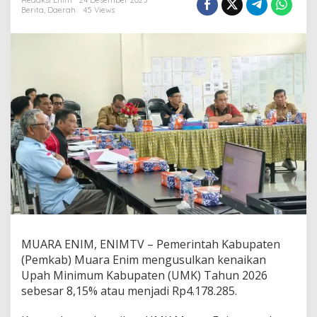
E
Redaksi Enim
24 Desember 2025
Berita
,
Daerah
45 Views
n
i
m
U
s
u
l
k
a
n
K
e
n
a
i
k
a
n
U
MUARA ENIM, ENIMTV – Pemerintah Kabupaten
M
(Pemkab) Muara Enim mengusulkan kenaikan
K
Upah Minimum Kabupaten (UMK) Tahun 2026
8
sebesar 8,15% atau menjadi Rp4.178.285.
,
1