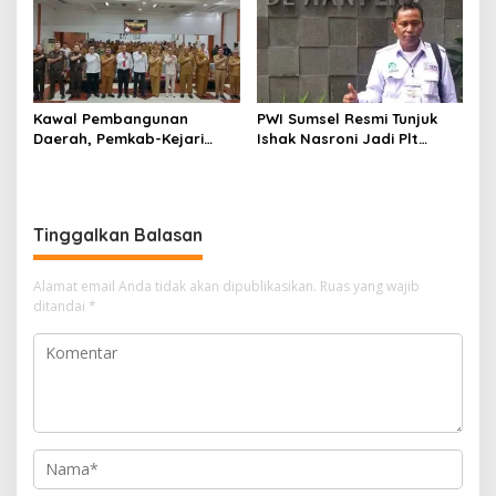
Kawal Pembangunan
PWI Sumsel Resmi Tunjuk
Daerah, Pemkab-Kejari
Ishak Nasroni Jadi Plt
Muara Enim Teken MoU
Ketua PWI OKU Selatan
Pendampingan Hukum
Tinggalkan Balasan
Alamat email Anda tidak akan dipublikasikan.
Ruas yang wajib
ditandai
*