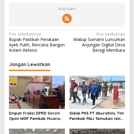
Ikuti Kami
N
Pos sebelumnya
Pos berikutnya
Bupati Pastikan Penataan
Wabup Sumarni Luncurkan
a
Ayek Putih, Rencana Bangun
Anjungan Digital Desa
v
Kolam Retensi
Beragi Membara
i
Jangan Lewatkan
g
a
s
i
p
o
Empat Fraksi DPRD Soroti
Sidak PKS PT Aburahmi, Tim
s
Opini WDP Pemkab Muara
Pemkab PALI Temukan Izin
Enim, Desak Perbaikan Tata
Operasional Belum Kelar
Kelola Keuangan