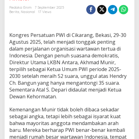
B
e
Redaksi Enim
7 September 2025
s
Berita
,
Nasional
17 Views
a
r
P
W
Kongres Persatuan PWI di Cikarang, Bekasi, 29-30
I
Agustus 2025, telah menjadi tonggak penting
H
dalam perjalanan organisasi wartawan tertua di
a
Indonesia. Dengan penuh suasana demokratis,
r
u
Direktur Utama LKBN Antara, Akhmad Munir,
s
terpilih sebagai Ketua Umum PWI periode 2025-
D
2030 setelah meraih 52 suara, unggul atas Hendry
i
Ch. Bangun yang hanya mengantongi 35 suara.
r
Sementara Atal S. Depari didaulat menjadi Ketua
a
w
Dewan Kehormatan.
a
t
Kemenangan Munir tidak boleh dibaca sekadar
B
sebagai angka, tetapi lebih sebagai isyarat kuat
e
bahwa mayoritas anggota mendambakan arah
r
s
baru. Mereka berharap PWI benar-benar kembali
a
menjadi rumah besar wartawan Indonesia, tempat