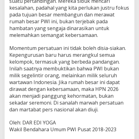
suatu pertandingan. Mereka sibuk mencari
i
A
kesalahan, padahal yang kita perlukan justru fokus
m
pada tujuan besar membangun dan merawat
b
rumah besar PWI ini, bukan terjebak pada
i
hambatan yang sengaja dinarasikan untuk
s
melemahkan semangat kebersamaan.
i
Momentum persatuan ini tidak boleh disia-siakan.
Kepengurusan baru harus merangkul semua
kelompok, termasuk yang berbeda pandangan.
Inilah saatnya membuktikan bahwa PWI bukan
milik segelintir orang, melainkan milik seluruh
wartawan Indonesia. Jika rumah besar ini dapat
dirawat dengan kebersamaan, maka HPN 2026
akan menjadi panggung kehormatan, bukan
sekadar seremoni. Di sanalah marwah persatuan
dan martabat pers nasional akan diuji.
Oleh: DAR EDI YOGA
Wakil Bendahara Umum PWI Pusat 2018-2023