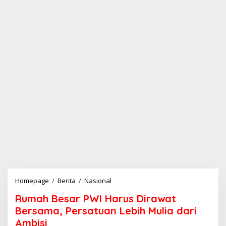
Homepage
/
Berita
/
Nasional
R
u
Rumah Besar PWI Harus Dirawat
m
a
Bersama, Persatuan Lebih Mulia dari
h
Ambisi