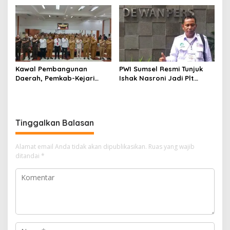
Kelola Keuangan
Kawal Pembangunan
PWI Sumsel Resmi Tunjuk
Daerah, Pemkab-Kejari
Ishak Nasroni Jadi Plt
Muara Enim Teken MoU
Ketua PWI OKU Selatan
Pendampingan Hukum
Tinggalkan Balasan
Alamat email Anda tidak akan dipublikasikan.
Ruas yang wajib
ditandai
*