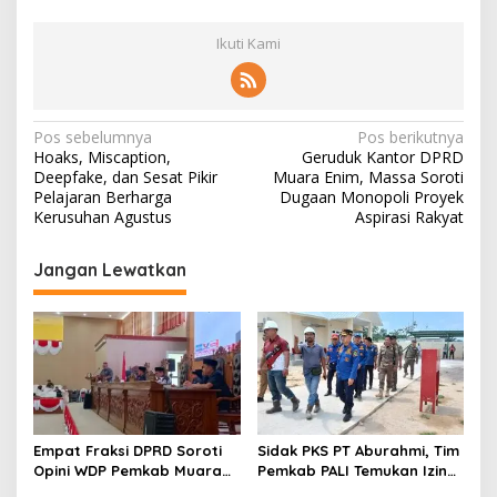
Ikuti Kami
N
Pos sebelumnya
Pos berikutnya
Hoaks, Miscaption,
Geruduk Kantor DPRD
a
Deepfake, dan Sesat Pikir
Muara Enim, Massa Soroti
v
Pelajaran Berharga
Dugaan Monopoli Proyek
Kerusuhan Agustus
Aspirasi Rakyat
i
g
Jangan Lewatkan
a
s
i
p
o
s
Empat Fraksi DPRD Soroti
Sidak PKS PT Aburahmi, Tim
Opini WDP Pemkab Muara
Pemkab PALI Temukan Izin
Enim, Desak Perbaikan Tata
Operasional Belum Kelar