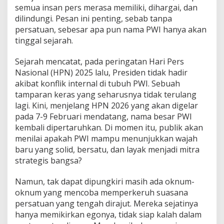
m
semua insan pers merasa memiliki, dihargai, dan
a
dilindungi. Pesan ini penting, sebab tanpa
,
P
persatuan, sebesar apa pun nama PWI hanya akan
e
tinggal sejarah.
r
s
Sejarah mencatat, pada peringatan Hari Pers
a
Nasional (HPN) 2025 lalu, Presiden tidak hadir
t
u
akibat konflik internal di tubuh PWI. Sebuah
a
tamparan keras yang seharusnya tidak terulang
n
lagi. Kini, menjelang HPN 2026 yang akan digelar
L
pada 7-9 Februari mendatang, nama besar PWI
e
kembali dipertaruhkan. Di momen itu, publik akan
b
i
menilai apakah PWI mampu menunjukkan wajah
h
baru yang solid, bersatu, dan layak menjadi mitra
M
strategis bangsa?
u
l
Namun, tak dapat dipungkiri masih ada oknum-
i
a
oknum yang mencoba memperkeruh suasana
d
persatuan yang tengah dirajut. Mereka sejatinya
a
hanya memikirkan egonya, tidak siap kalah dalam
r