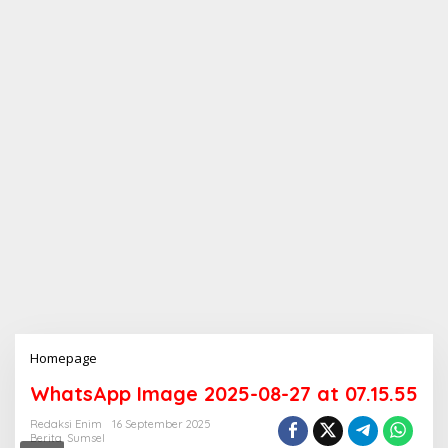
Homepage
L
a
WhatsApp Image 2025-08-27 at 07.15.55
m
p
Redaksi Enim
16 September 2025
i
Berita
,
Sumsel