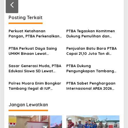
r
a
n
Posting Terkait
Perkuat Ketahanan
PTBA Tegaskan Komitmen
Pangan, PTBA Perkenalkan
Dukung Pemulihan dan
Kalium Humat ‘BA Grow’ di
Kelestarian Ekosistem
Inagritech 2026
Sungai
PTBA Perkuat Daya Saing
Penjualan Batu Bara PTBA
UMKM Binaan Lewat
Capai 21,10 Juta Ton di
Partisipasi di INACRAFT
Semester I 2026
Festival 2026
Sasar Generasi Muda, PTBA
PTBA Dukung
Edukasi Siswa SD Lewat
Pengungkapan Tambang
Green School
Batubara Ilegal di Wilayah
IUP Perseroan
Polres Muara Enim Bongkar
PTBA Sabet Penghargaan
Tambang Ilegal di IUP
Internasional AREA 2026
PTBA, Negara Rugi Rp95,9
Lewat Program Desa
Miliar
Impian
Jangan Lewatkan