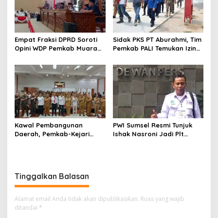
Empat Fraksi DPRD Soroti
Sidak PKS PT Aburahmi, Tim
Opini WDP Pemkab Muara
Pemkab PALI Temukan Izin
Enim, Desak Perbaikan Tata
Operasional Belum Kelar
Kelola Keuangan
Kawal Pembangunan
PWI Sumsel Resmi Tunjuk
Daerah, Pemkab-Kejari
Ishak Nasroni Jadi Plt
Muara Enim Teken MoU
Ketua PWI OKU Selatan
Pendampingan Hukum
Tinggalkan Balasan
Alamat email Anda tidak akan dipublikasikan.
Ruas yang wajib
ditandai
*