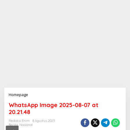
Homepage
L
a
WhatsApp Image 2025-08-07 at
m
p
20.21.48
i
r
Redaksi Enim
8 Agustus 2025
Berita
,
Nasional
a