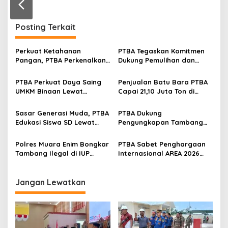
n
Posting Terkait
Perkuat Ketahanan
PTBA Tegaskan Komitmen
Pangan, PTBA Perkenalkan
Dukung Pemulihan dan
Kalium Humat ‘BA Grow’ di
Kelestarian Ekosistem
Inagritech 2026
Sungai
PTBA Perkuat Daya Saing
Penjualan Batu Bara PTBA
UMKM Binaan Lewat
Capai 21,10 Juta Ton di
Partisipasi di INACRAFT
Semester I 2026
Festival 2026
Sasar Generasi Muda, PTBA
PTBA Dukung
Edukasi Siswa SD Lewat
Pengungkapan Tambang
Green School
Batubara Ilegal di Wilayah
IUP Perseroan
Polres Muara Enim Bongkar
PTBA Sabet Penghargaan
Tambang Ilegal di IUP
Internasional AREA 2026
PTBA, Negara Rugi Rp95,9
Lewat Program Desa
Miliar
Impian
Jangan Lewatkan