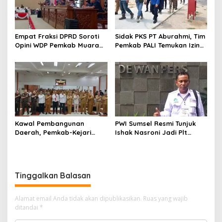
Empat Fraksi DPRD Soroti
Sidak PKS PT Aburahmi, Tim
Opini WDP Pemkab Muara
Pemkab PALI Temukan Izin
Enim, Desak Perbaikan Tata
Operasional Belum Kelar
Kelola Keuangan
Kawal Pembangunan
PWI Sumsel Resmi Tunjuk
Daerah, Pemkab-Kejari
Ishak Nasroni Jadi Plt
Muara Enim Teken MoU
Ketua PWI OKU Selatan
Pendampingan Hukum
Tinggalkan Balasan
Alamat email Anda tidak akan dipublikasikan.
Ruas yang wajib
ditandai
*