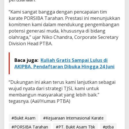
i
o
“Kami sangat bangga dengan pencapaian tim
n
a
karate PORSIBA Tarahan. Prestasi ini menunjukkan
l
komitmen kami dalam mendukung pengembangan
potensi generasi muda, khususnya di bidang
olahraga,” ujar Niko Chandra, Corporate Secretary
Division Head PTBA.
Baca juga:
Kuliah Gratis Sampai Lulus di
AKIPBA, Pendaftaran Dibuka Hingga 24 Juni
“Dukungan ini akan terus kami lanjutkan sebagai
wujud nyata dari strategi TJSL kami untuk
membangun masyarakat yang lebih baik.”
tegasnya. (Aal/Humas PTBA)
#Bukit Asam
#Kejuaraan Internasional Karate
#PORSIBA Tarahan
#PT. Bukit Asam Tbk
#ptba