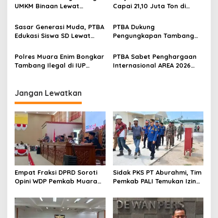
o
UMKM Binaan Lewat
Capai 21,10 Juta Ton di
s
Partisipasi di INACRAFT
Semester I 2026
Festival 2026
Sasar Generasi Muda, PTBA
PTBA Dukung
Edukasi Siswa SD Lewat
Pengungkapan Tambang
Green School
Batubara Ilegal di Wilayah
IUP Perseroan
Polres Muara Enim Bongkar
PTBA Sabet Penghargaan
Tambang Ilegal di IUP
Internasional AREA 2026
PTBA, Negara Rugi Rp95,9
Lewat Program Desa
Miliar
Impian
Jangan Lewatkan
Empat Fraksi DPRD Soroti
Sidak PKS PT Aburahmi, Tim
Opini WDP Pemkab Muara
Pemkab PALI Temukan Izin
Enim, Desak Perbaikan Tata
Operasional Belum Kelar
Kelola Keuangan