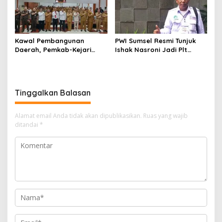
Kawal Pembangunan
PWI Sumsel Resmi Tunjuk
Daerah, Pemkab-Kejari
Ishak Nasroni Jadi Plt
Muara Enim Teken MoU
Ketua PWI OKU Selatan
Pendampingan Hukum
Tinggalkan Balasan
Alamat email Anda tidak akan dipublikasikan.
Ruas yang wajib
ditandai
*