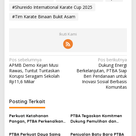
#Shureido International Karate Cup 2025
#Tim Karate Binaan Bukit Asam
Ikuti Kami
N
Pos sebelumnya
Pos berikutnya
APMB Demo Kejari Musi
Dukung Energi
a
Rawas, Tuntut Tuntaskan
Berkelanjutan, PTBA Siap
v
Korupsi Seragam Sekolah
Beri Pendanaan untuk
Rp11,6 Miliar
Inovasi Sosial Berbasis
i
Komunitas
g
Posting Terkait
a
s
Perkuat Ketahanan
PTBA Tegaskan Komitmen
i
Pangan, PTBA Perkenalkan
Dukung Pemulihan dan
p
Kalium Humat ‘BA Grow’ di
Kelestarian Ekosistem
Inagritech 2026
Sungai
PTBA Perkuat Daya Saing
Penjualan Batu Bara PTBA