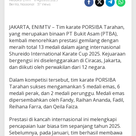
r
Redaksi Enim
6 Agustus 2025
Berita
,
Nasional
37 Views
a
t
e
B
JAKARTA, ENIMTV – Tim karate PORSIBA Tarahan,
i
n
yang merupakan binaan PT Bukit Asam (PTBA),
a
kembali menorehkan prestasi gemilang dengan
a
meraih total 13 medali dalam ajang internasional
n
Shureido International Karate Cup 2025. Kejuaraan
B
bergengsi ini diselenggarakan di Ciracas, Jakarta,
u
k
dan diikuti oleh perwakilan dari 12 negara.
i
t
Dalam kompetisi tersebut, tim karate PORSIBA
A
Tarahan sukses mengamankan 5 medali emas, 6
s
medali perak, dan 2 medali perunggu. Medali emas
a
m
dipersembahkan oleh Fandy, Raihan Ananda, Fadil,
R
Reihana Farra, dan Qeila Faiza.
a
i
Prestasi di kancah internasional ini melengkapi
h
pencapaian luar biasa tim sepanjang tahun 2025.
1
3
Sebelumnya, pada Januari, tim berhasil membawa