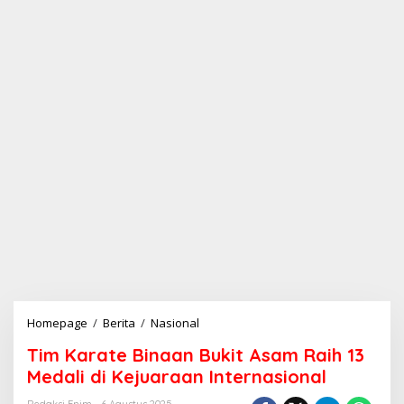
Homepage
/
Berita
/
Nasional
T
i
Tim Karate Binaan Bukit Asam Raih 13
m
K
Medali di Kejuaraan Internasional
a