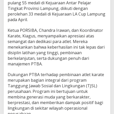
M
pulang 55 medali di Kejuaraan Antar Pelajar
e
Tingkat Provinsi Lampung, diikuti dengan
d
perolehan 33 medali di Kejuaraan LA Cup Lampung
a
l
pada April.
i
d
Ketua PORSIBA, Chandra Irawan, dan Koordinator
i
Karate, Kiagus, menyampaikan apresiasi atas
K
semangat dan dedikasi para atlet. Mereka
e
j
menekankan bahwa keberhasilan ini tak lepas dari
u
disiplin latihan yang tinggi, pembinaan
a
berkelanjutan, serta dukungan penuh dari
r
manajemen PTBA.
a
a
n
Dukungan PTBA terhadap pembinaan atlet karate
I
merupakan bagian integral dari program
n
Tanggung Jawab Sosial dan Lingkungan (TJSL)
t
perusahaan. Program ini bertujuan untuk
e
membina generasi muda yang berkarakter,
r
n
berprestasi, dan memberikan dampak positif bagi
a
lingkungan di sekitar wilayah operasional
s
perusahaan.