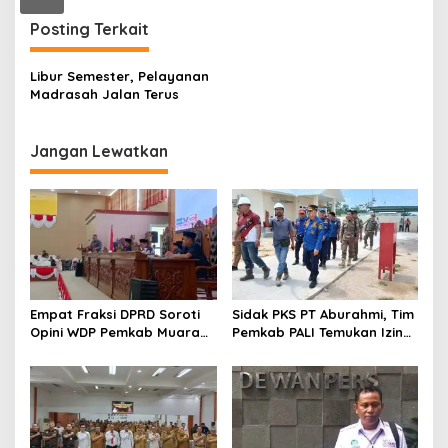
n
Posting Terkait
Libur Semester, Pelayanan
Madrasah Jalan Terus
Jangan Lewatkan
Empat Fraksi DPRD Soroti
Sidak PKS PT Aburahmi, Tim
Opini WDP Pemkab Muara
Pemkab PALI Temukan Izin
Enim, Desak Perbaikan Tata
Operasional Belum Kelar
Kelola Keuangan