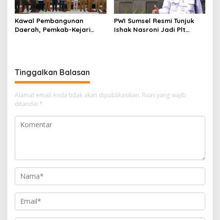
Kawal Pembangunan
PWI Sumsel Resmi Tunjuk
Daerah, Pemkab-Kejari
Ishak Nasroni Jadi Plt
Muara Enim Teken MoU
Ketua PWI OKU Selatan
Pendampingan Hukum
Tinggalkan Balasan
Alamat email Anda tidak akan dipublikasikan.
Ruas yang wajib
ditandai
*