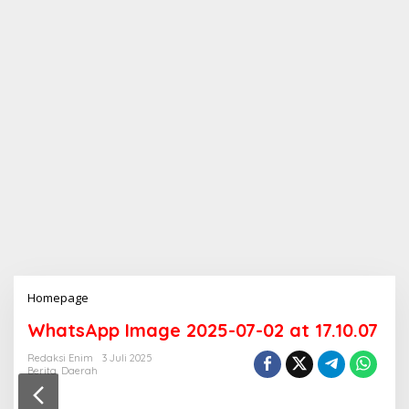
Homepage
L
a
WhatsApp Image 2025-07-02 at 17.10.07
m
p
Redaksi Enim
3 Juli 2025
i
Berita
,
Daerah
r
a