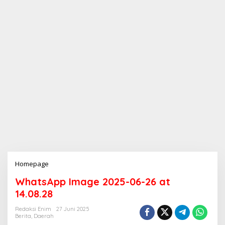
Homepage
L
a
WhatsApp Image 2025-06-26 at
m
p
14.08.28
i
r
Redaksi Enim
27 Juni 2025
Berita
,
Daerah
a