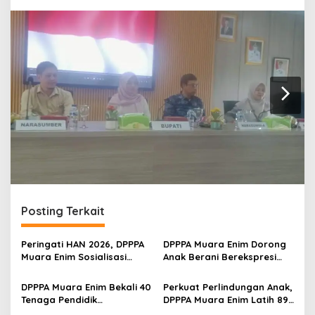
n
Posting Terkait
Peringati HAN 2026, DPPPA
DPPPA Muara Enim Dorong
Muara Enim Sosialisasi
Anak Berani Berekspresi
Cegah Kekerasan Anak
Lewat Story Telling
yang Memerlukan
DPPPA Muara Enim Bekali 40
Perkuat Perlindungan Anak,
Perlindungan Khusus
Tenaga Pendidik
DPPPA Muara Enim Latih 89
Penanganan Kasus
Aktivis PATBM