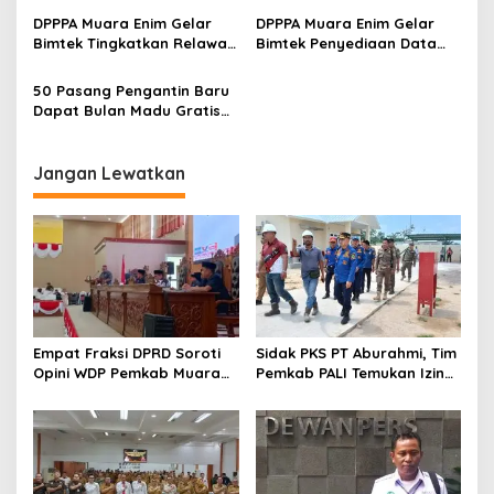
Kekerasan Perempuan dan
DPPPA Muara Enim Gelar
DPPPA Muara Enim Gelar
Anak
Bimtek Tingkatkan Relawan
Bimtek Penyediaan Data
SAPA
Gender dan Anak Berbasis
Aplikasi
50 Pasang Pengantin Baru
Dapat Bulan Madu Gratis
dari Pemkab Muara Enim
Jangan Lewatkan
Empat Fraksi DPRD Soroti
Sidak PKS PT Aburahmi, Tim
Opini WDP Pemkab Muara
Pemkab PALI Temukan Izin
Enim, Desak Perbaikan Tata
Operasional Belum Kelar
Kelola Keuangan