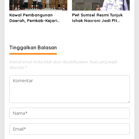
Kawal Pembangunan
PWI Sumsel Resmi Tunjuk
Daerah, Pemkab-Kejari
Ishak Nasroni Jadi Plt
Muara Enim Teken MoU
Ketua PWI OKU Selatan
Pendampingan Hukum
Tinggalkan Balasan
Alamat email Anda tidak akan dipublikasikan.
Ruas yang wajib
ditandai
*