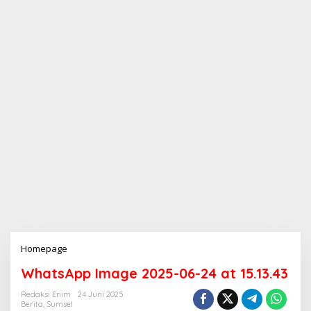
Homepage
L
a
WhatsApp Image 2025-06-24 at 15.13.43
m
p
Redaksi Enim
24 Juni 2025
i
Berita
,
Sumsel