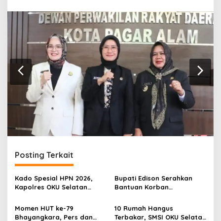
r
a
n
Posting Terkait
Kado Spesial HPN 2026,
Bupati Edison Serahkan
Kapolres OKU Selatan
Bantuan Korban
Hadirkan Media Center
Kebakaran
untuk Insan Pers
Momen HUT ke-79
10 Rumah Hangus
Bhayangkara, Pers dan
Terbakar, SMSI OKU Selatan