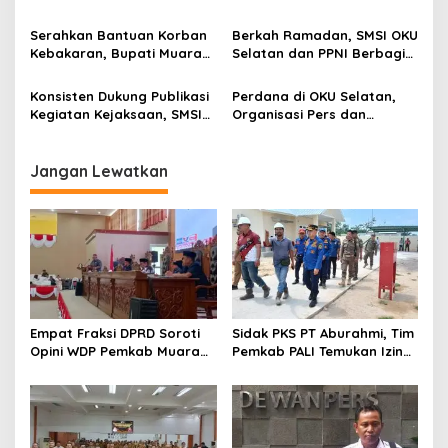
Polri di OKU Selatan
Salurkan Bantuan
Tunjukan Sinergi
Serahkan Bantuan Korban
Berkah Ramadan, SMSI OKU
Kebakaran, Bupati Muara
Selatan dan PPNI Berbagi
Enim Imbau Warga Rutin
Takjil dan Bansos
Periksa Instalasi Listrik
Konsisten Dukung Publikasi
Perdana di OKU Selatan,
Kegiatan Kejaksaan, SMSI
Organisasi Pers dan
OKU Selatan Diganjar
Organisasi Profesi
Penghargaan
Kesehatan Bersatu Gelar
Bakti Sosial
Jangan Lewatkan
Empat Fraksi DPRD Soroti
Sidak PKS PT Aburahmi, Tim
Opini WDP Pemkab Muara
Pemkab PALI Temukan Izin
Enim, Desak Perbaikan Tata
Operasional Belum Kelar
Kelola Keuangan