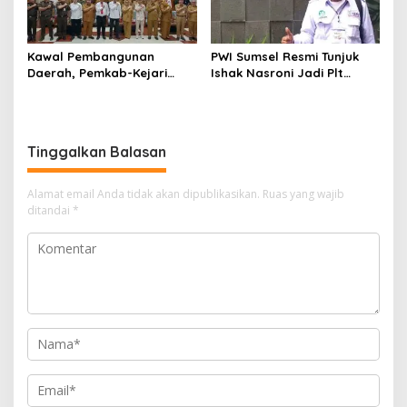
Kawal Pembangunan
PWI Sumsel Resmi Tunjuk
Daerah, Pemkab-Kejari
Ishak Nasroni Jadi Plt
Muara Enim Teken MoU
Ketua PWI OKU Selatan
Pendampingan Hukum
Tinggalkan Balasan
Alamat email Anda tidak akan dipublikasikan.
Ruas yang wajib
ditandai
*