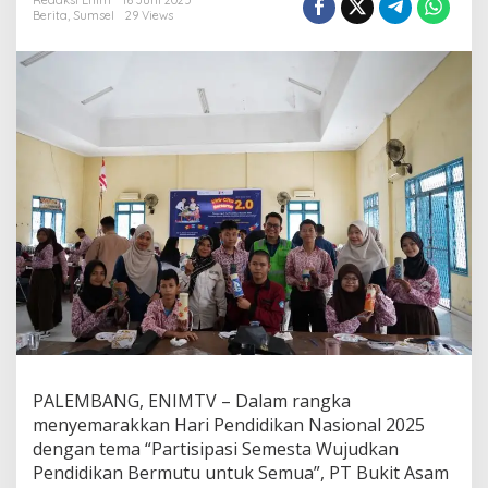
k
Redaksi Enim
16 Juni 2025
Berita
,
Sumsel
29 Views
i
r
C
i
t
a
B
e
r
s
a
m
a
S
i
s
w
a
S
L
PALEMBANG, ENIMTV – Dalam rangka
B
menyemarakkan Hari Pendidikan Nasional 2025
P
dengan tema “Partisipasi Semesta Wujudkan
a
Pendidikan Bermutu untuk Semua”, PT Bukit Asam
l