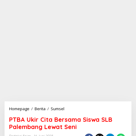
Homepage
/
Berita
/
Sumsel
P
T
PTBA Ukir Cita Bersama Siswa SLB
B
A
Palembang Lewat Seni
U