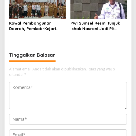
Kawal Pembangunan
PWI Sumsel Resmi Tunjuk
Daerah, Pemkab-Kejari
Ishak Nasroni Jadi Plt
Muara Enim Teken MoU
Ketua PWI OKU Selatan
Pendampingan Hukum
Tinggalkan Balasan
Alamat email Anda tidak akan dipublikasikan.
Ruas yang wajib
ditandai
*