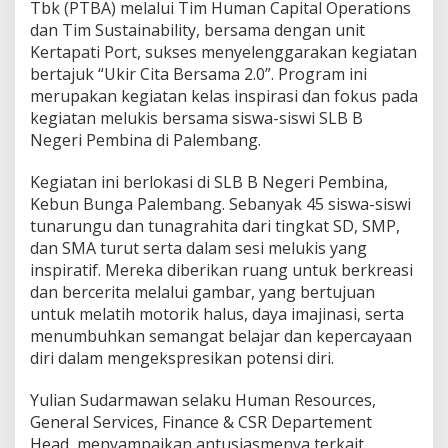
e
Tbk (PTBA) melalui Tim Human Capital Operations
m
dan Tim Sustainability, bersama dengan unit
b
Kertapati Port, sukses menyelenggarakan kegiatan
a
bertajuk “Ukir Cita Bersama 2.0”. Program ini
n
g
merupakan kegiatan kelas inspirasi dan fokus pada
L
kegiatan melukis bersama siswa-siswi SLB B
e
Negeri Pembina di Palembang.
w
a
Kegiatan ini berlokasi di SLB B Negeri Pembina,
t
S
Kebun Bunga Palembang. Sebanyak 45 siswa-siswi
e
tunarungu dan tunagrahita dari tingkat SD, SMP,
n
dan SMA turut serta dalam sesi melukis yang
i
inspiratif. Mereka diberikan ruang untuk berkreasi
dan bercerita melalui gambar, yang bertujuan
untuk melatih motorik halus, daya imajinasi, serta
menumbuhkan semangat belajar dan kepercayaan
diri dalam mengekspresikan potensi diri.
Yulian Sudarmawan selaku Human Resources,
General Services, Finance & CSR Departement
Head, menyampaikan antusiasmenya terkait