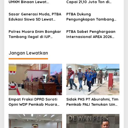
p
UMKM Binaan Lewat
Capai 21,10 Juta Ton di
Partisipasi di INACRAFT
Semester I 2026
o
Festival 2026
Sasar Generasi Muda, PTBA
PTBA Dukung
s
Edukasi Siswa SD Lewat
Pengungkapan Tambang
Green School
Batubara Ilegal di Wilayah
IUP Perseroan
Polres Muara Enim Bongkar
PTBA Sabet Penghargaan
Tambang Ilegal di IUP
Internasional AREA 2026
PTBA, Negara Rugi Rp95,9
Lewat Program Desa
Miliar
Impian
Jangan Lewatkan
Empat Fraksi DPRD Soroti
Sidak PKS PT Aburahmi, Tim
Opini WDP Pemkab Muara
Pemkab PALI Temukan Izin
Enim, Desak Perbaikan Tata
Operasional Belum Kelar
Kelola Keuangan