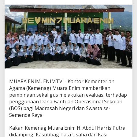
M
u
a
r
a
E
n
i
m
E
v
a
l
u
a
MUARA ENIM, ENIMTV – Kantor Kementerian
s
Agama (Kemenag) Muara Enim memberikan
i
pembinaan sekaligus melakukan evaluasi terhadap
D
a
penggunaan Dana Bantuan Operasional Sekolah
n
(BOS) bagi Madrasah Negeri dan Swasta se-
a
Semende Raya.
B
O
Kakan Kemenag Muara Enim H. Abdul Harris Putra
S
M
didampingi Kasubbag Tata Usaha dan Kasi