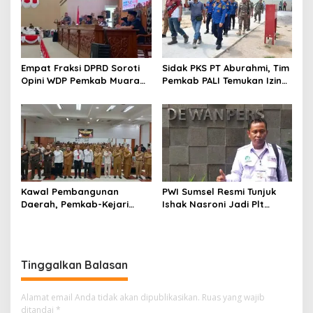
Empat Fraksi DPRD Soroti
Sidak PKS PT Aburahmi, Tim
Opini WDP Pemkab Muara
Pemkab PALI Temukan Izin
Enim, Desak Perbaikan Tata
Operasional Belum Kelar
Kelola Keuangan
Kawal Pembangunan
PWI Sumsel Resmi Tunjuk
Daerah, Pemkab-Kejari
Ishak Nasroni Jadi Plt
Muara Enim Teken MoU
Ketua PWI OKU Selatan
Pendampingan Hukum
Tinggalkan Balasan
Alamat email Anda tidak akan dipublikasikan.
Ruas yang wajib
ditandai
*