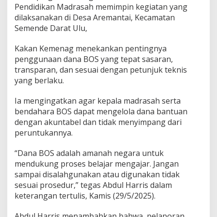
a
Pendidikan Madrasah memimpin kegiatan yang
d
dilaksanakan di Desa Aremantai, Kecamatan
r
Semende Darat Ulu,
a
s
a
Kakan Kemenag menekankan pentingnya
h
penggunaan dana BOS yang tepat sasaran,
s
transparan, dan sesuai dengan petunjuk teknis
e
yang berlaku.
-
S
e
Ia mengingatkan agar kepala madrasah serta
m
bendahara BOS dapat mengelola dana bantuan
e
dengan akuntabel dan tidak menyimpang dari
n
peruntukannya.
d
e
R
“Dana BOS adalah amanah negara untuk
a
mendukung proses belajar mengajar. Jangan
y
sampai disalahgunakan atau digunakan tidak
a
sesuai prosedur,” tegas Abdul Harris dalam
keterangan tertulis, Kamis (29/5/2025).
Abdul Harris menambahkan bahwa, pelaporan