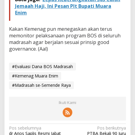
Jemaah Haji, Ini Pesan Plt Bupati Muara
Enim
Kakan Kemenag pun menegaskan akan terus
memonitor pelaksanaan program BOS di seluruh
madrasah agar berjalan sesuai prinsip good
governance. (Aal)
#Evaluasi Dana BOS Madrasah
#Kemenag Muara Enim
#Madrasah se-Semende Raya
Ikuti Kami
N
Pos sebelumnya
Pos berikutnya
dr Arios Saplis Resmi Jabat
PTBA Bekali 90 Juru