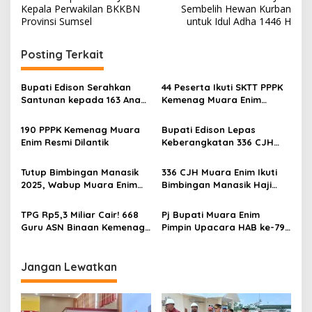
a
Kepala Perwakilan BKKBN
Sembelih Hewan Kurban
v
Provinsi Sumsel
untuk Idul Adha 1446 H
i
Posting Terkait
g
a
Bupati Edison Serahkan
44 Peserta Ikuti SKTT PPPK
s
Santunan kepada 163 Anak
Kemenag Muara Enim
Yatim Piatu
Tahap II
i
190 PPPK Kemenag Muara
Bupati Edison Lepas
p
Enim Resmi Dilantik
Keberangkatan 336 CJH
Kabupaten Muara Enim
o
Tutup Bimbingan Manasik
336 CJH Muara Enim Ikuti
s
2025, Wabup Muara Enim
Bimbingan Manasik Haji
Pesankan Jamaah Haji
2025
Jaga Kesehatan
TPG Rp5,3 Miliar Cair! 668
Pj Bupati Muara Enim
Guru ASN Binaan Kemenag
Pimpin Upacara HAB ke-79
Muara Enim Terima
Kantor Kemenag Muara
Tunjangan Januari-Februari
Enim
Jangan Lewatkan