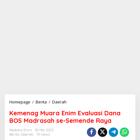
Homepage
/
Berita
/
Daerah
K
e
Kemenag Muara Enim Evaluasi Dana
m
e
BOS Madrasah se-Semende Raya
n
a
Redaksi Enim
30 Mei 2025
Berita
,
Daerah
19 Views
g