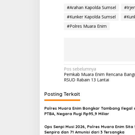
#Arahan Kapolda Sumsel
#Irje
#Kunker Kapolda Sumsel
#Kunk
#Polres Muara Enim
N
Pos sebelumnya
Pemkab Muara Enim Rencana Bang
a
RSUD Rabain 13 Lantai
v
i
Posting Terkait
g
Polres Muara Enim Bongkar Tambang Ilegal d
a
PTBA, Negara Rugi Rp95,9 Miliar
s
Ops Senpi Musi 2026, Polres Muara Enim Sita 
i
Senpira dan 71 Amunisi dari 3 Tersangka