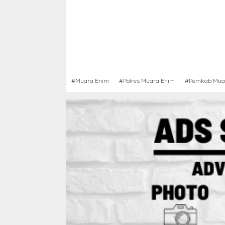
#Muara Enim
#Polres Muara Enim
#Pemkab Mua