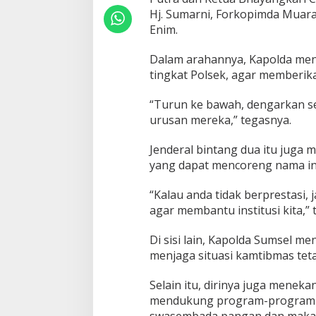
e
Hj. Sumarni, Forkopimda Muara
g
Enim.
a
s
Dalam arahannya, Kapolda men
tingkat Polsek, agar memberik
“Turun ke bawah, dengarkan s
urusan mereka,” tegasnya.
Jenderal bintang dua itu juga
yang dapat mencoreng nama inst
“Kalau anda tidak berprestasi
agar membantu institusi kita,” 
Di sisi lain, Kapolda Sumsel me
menjaga situasi kamtibmas teta
Selain itu, dirinya juga menek
mendukung program-program Pr
swasembada pangan dan makan 