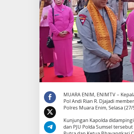
,
K
a
p
o
l
d
a
S
u
m
s
e
l
B
e
r
i
MUARA ENIM, ENIMTV – Kepala K
A
Pol Andi Rian R. Djajadi membe
r
Polres Muara Enim, Selasa (27/
a
h
Kunjungan Kapolda didampingi
a
n
dan PJU Polda Sumsel tersebut
T
Putra dan Ketua Bhayangkari C