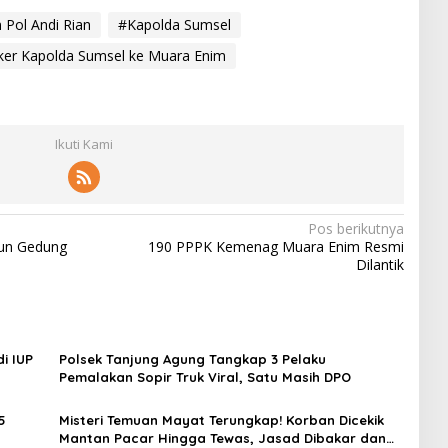
n Pol Andi Rian
#Kapolda Sumsel
er Kapolda Sumsel ke Muara Enim
Ikuti Kami
Pos berikutnya
un Gedung
190 PPPK Kemenag Muara Enim Resmi
Dilantik
i IUP
Polsek Tanjung Agung Tangkap 3 Pelaku
Pemalakan Sopir Truk Viral, Satu Masih DPO
5
Misteri Temuan Mayat Terungkap! Korban Dicekik
Mantan Pacar Hingga Tewas, Jasad Dibakar dan