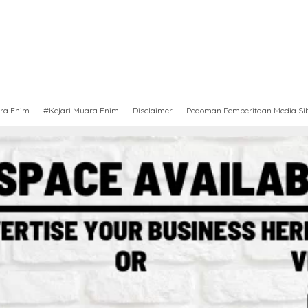
ra Enim
#Kejari Muara Enim
Disclaimer
Pedoman Pemberitaan Media Si