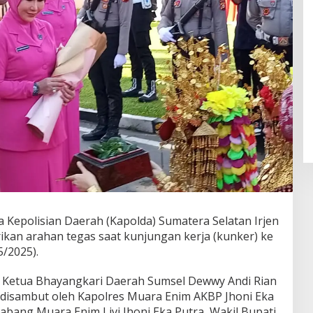
epolisian Daerah (Kapolda) Sumatera Selatan Irjen
rikan arahan tegas saat kunjungan kerja (kunker) ke
5/2025).
 Ketua Bhayangkari Daerah Sumsel Dewwy Andi Rian
 disambut oleh Kapolres Muara Enim AKBP Jhoni Eka
abang Muara Enim Livi Jhoni Eka Putra, Wakil Bupati