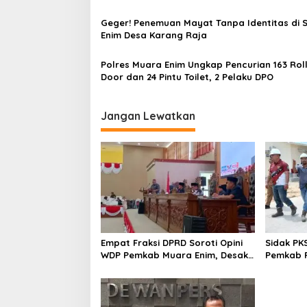
p
o
Geger! Penemuan Mayat Tanpa Identitas di 
Enim Desa Karang Raja
s
Polres Muara Enim Ungkap Pencurian 163 Roll
Door dan 24 Pintu Toilet, 2 Pelaku DPO
Jangan Lewatkan
Empat Fraksi DPRD Soroti Opini
Sidak PK
WDP Pemkab Muara Enim, Desak
Pemkab P
Perbaikan Tata Kelola Keuangan
Operasio