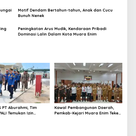
Dibuang ke Sungai Enim
Sungai
Motif Dendam Bertahun-tahun, Anak dan Cucu
Bunuh Nenek
ing
Peningkatan Arus Mudik, Kendaraan Pribadi
Dominasi Lalin Dalam Kota Muara Enim
S PT Aburahmi, Tim
Kawal Pembangunan Daerah,
ALI Temukan Izin
Pemkab-Kejari Muara Enim Teken
nal Belum Kelar
MoU Pendampingan Hukum