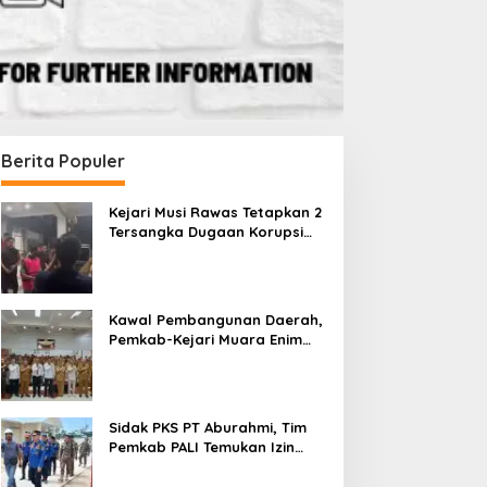
Berita Populer
Kejari Musi Rawas Tetapkan 2
Tersangka Dugaan Korupsi
Dana PSR, Selamatkan Uang
Negara Rp1,26 Miliar
Kawal Pembangunan Daerah,
Pemkab-Kejari Muara Enim
Teken MoU Pendampingan
Hukum
Sidak PKS PT Aburahmi, Tim
Pemkab PALI Temukan Izin
Operasional Belum Kelar