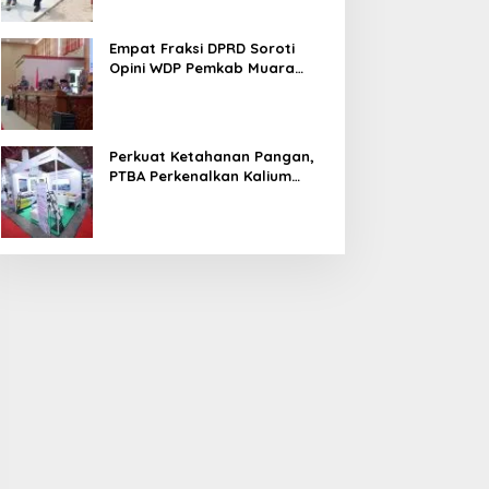
Empat Fraksi DPRD Soroti
Opini WDP Pemkab Muara
Enim, Desak Perbaikan Tata
Kelola Keuangan
Perkuat Ketahanan Pangan,
PTBA Perkenalkan Kalium
Humat ‘BA Grow’ di
Inagritech 2026