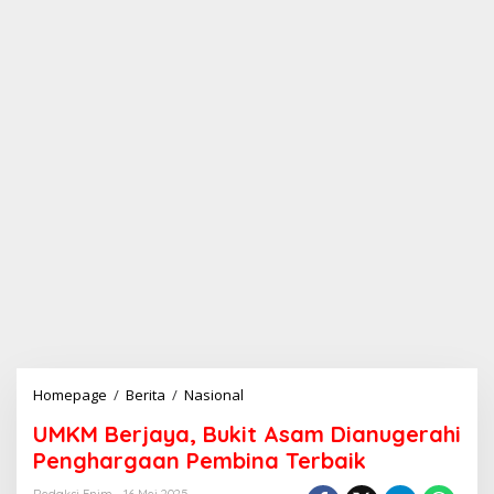
Homepage
/
Berita
/
Nasional
U
M
UMKM Berjaya, Bukit Asam Dianugerahi
K
M
Penghargaan Pembina Terbaik
B