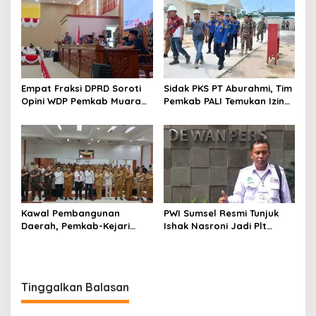
Empat Fraksi DPRD Soroti
Sidak PKS PT Aburahmi, Tim
Opini WDP Pemkab Muara
Pemkab PALI Temukan Izin
Enim, Desak Perbaikan Tata
Operasional Belum Kelar
Kelola Keuangan
Kawal Pembangunan
PWI Sumsel Resmi Tunjuk
Daerah, Pemkab-Kejari
Ishak Nasroni Jadi Plt
Muara Enim Teken MoU
Ketua PWI OKU Selatan
Pendampingan Hukum
Tinggalkan Balasan