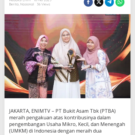
e
Redaksi Enim
16 Mei 2025
Berita
,
Nasional
36 Views
r
j
a
y
a
,
B
u
k
i
t
A
s
a
m
D
i
a
n
u
JAKARTA, ENIMTV – PT Bukit Asam Tbk (PTBA)
g
meraih pengakuan atas kontribusinya dalam
e
pengembangan Usaha Mikro, Kecil, dan Menengah
r
a
(UMKM) di Indonesia dengan meraih dua