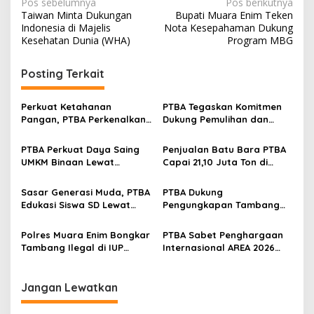
N
Pos sebelumnya
Pos berikutnya
Taiwan Minta Dukungan
Bupati Muara Enim Teken
a
Indonesia di Majelis
Nota Kesepahaman Dukung
v
Kesehatan Dunia (WHA)
Program MBG
i
Posting Terkait
g
a
Perkuat Ketahanan
PTBA Tegaskan Komitmen
s
Pangan, PTBA Perkenalkan
Dukung Pemulihan dan
Kalium Humat ‘BA Grow’ di
Kelestarian Ekosistem
i
Inagritech 2026
Sungai
PTBA Perkuat Daya Saing
Penjualan Batu Bara PTBA
p
UMKM Binaan Lewat
Capai 21,10 Juta Ton di
Partisipasi di INACRAFT
Semester I 2026
o
Festival 2026
Sasar Generasi Muda, PTBA
PTBA Dukung
s
Edukasi Siswa SD Lewat
Pengungkapan Tambang
Green School
Batubara Ilegal di Wilayah
IUP Perseroan
Polres Muara Enim Bongkar
PTBA Sabet Penghargaan
Tambang Ilegal di IUP
Internasional AREA 2026
PTBA, Negara Rugi Rp95,9
Lewat Program Desa
Miliar
Impian
Jangan Lewatkan