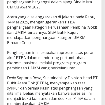
h
penghargaan bergengsi dalam ajang Bina Mitra
i
UMKM Award 2025.
P
e
Acara yang diselenggarakan di Jakarta pada Rabu,
n
g
14 Mei 2025, menganugerahkan PTBA
h
penghargaan kategori Perusahaan Pembina (Gold)
a
dan UMKM binaannya, SIBA Batik Kujur,
r
mendapatkan penghargaan kategori UMKM
g
Binaan (Gold).
a
a
n
Penghargaan ini merupakan apresiasi atas peran
P
aktif PTBA dalam mendorong pertumbuhan
e
ekonomi nasional melalui program-program
m
pembinaan UMKM yang berkelanjutan.
b
i
n
Dedy Saptaria Rosa, Sustainability Division Head PT
a
Bukit Asam Tbk (PTBA), menyampaikan rasa
T
syukur dan terima kasih atas penghargaan yang
e
diterima. Beliau menyatakan bahwa apresiasi ini
r
b
menjadi bukti komitmen dan dedikasi PTBA dalam
a
memberdayakan UMKM.