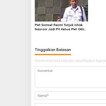
PWI Sumsel Resmi Tunjuk Ishak
Nasroni Jadi Plt Ketua PWI OKU
Selatan
Tinggalkan Balasan
Alamat email Anda tidak akan dipublikasikan.
Ruas ya