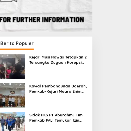
Berita Populer
Kejari Musi Rawas Tetapkan 2
Tersangka Dugaan Korupsi
Dana PSR, Selamatkan Uang
Negara Rp1,26 Miliar
Kawal Pembangunan Daerah,
Pemkab-Kejari Muara Enim
Teken MoU Pendampingan
Hukum
Sidak PKS PT Aburahmi, Tim
Pemkab PALI Temukan Izin
Operasional Belum Kelar