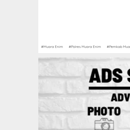
#Muara Enim
#Polres Muara Enim
#Pemkab Mua