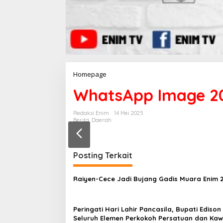
Homepage
L
a
WhatsApp Image 202
m
p
i
Redaksi Enim
14 Mei 2025
r
Berita
,
Daerah
a
n
Posting Terkait
Raiyen-Cece Jadi Bujang Gadis Muara Enim 
Peringati Hari Lahir Pancasila, Bupati Edison
Seluruh Elemen Perkokoh Persatuan dan Kaw