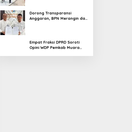
Dorong Transparansi
Anggaran, BPN Merangin dan
BRI Bangko Teken PKS
Penerbitan KKP
Empat Fraksi DPRD Soroti
Opini WDP Pemkab Muara
Enim, Desak Perbaikan Tata
Kelola Keuangan