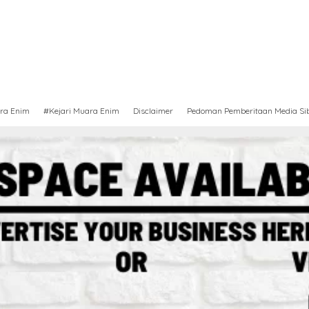
ra Enim
#Kejari Muara Enim
Disclaimer
Pedoman Pemberitaan Media Si