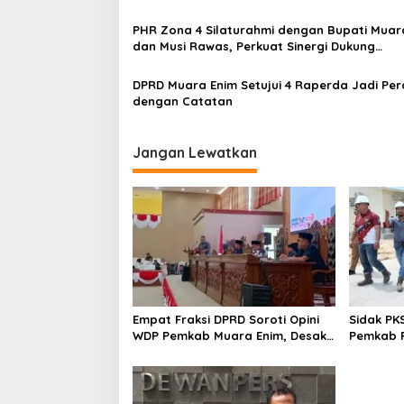
Pembangunan
PHR Zona 4 Silaturahmi dengan Bupati Muar
dan Musi Rawas, Perkuat Sinergi Dukung
Ketahanan Energi Nasional
DPRD Muara Enim Setujui 4 Raperda Jadi Pe
dengan Catatan
Jangan Lewatkan
Empat Fraksi DPRD Soroti Opini
Sidak PK
WDP Pemkab Muara Enim, Desak
Pemkab P
Perbaikan Tata Kelola Keuangan
Operasio