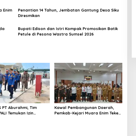
a Enim
Penantian 14 Tahun, Jembatan Gantung Desa Siku
Diresmikan
rda
Bupati Edison dan Istri Kompak Promosikan Batik
Petule di Pesona Wastra Sumsel 2026
S PT Aburahmi, Tim
Kawal Pembangunan Daerah,
ALI Temukan Izin
Pemkab-Kejari Muara Enim Teken
nal Belum Kelar
MoU Pendampingan Hukum