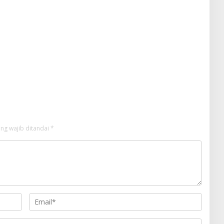
ng wajib ditandai
*