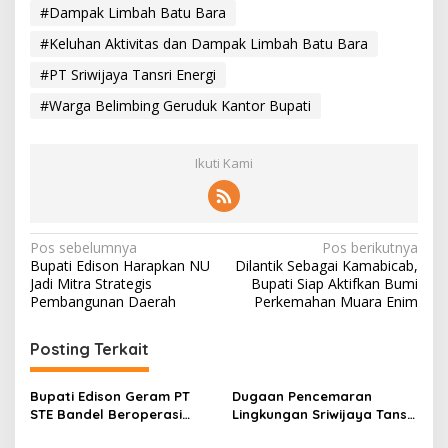
#Dampak Limbah Batu Bara
#Keluhan Aktivitas dan Dampak Limbah Batu Bara
#PT Sriwijaya Tansri Energi
#Warga Belimbing Geruduk Kantor Bupati
Ikuti Kami
N
Pos sebelumnya
Pos berikutnya
Bupati Edison Harapkan NU
Dilantik Sebagai Kamabicab,
a
Jadi Mitra Strategis
Bupati Siap Aktifkan Bumi
v
Pembangunan Daerah
Perkemahan Muara Enim
i
Posting Terkait
g
a
Bupati Edison Geram PT
Dugaan Pencemaran
s
STE Bandel Beroperasi
Lingkungan Sriwijaya Tansri
Lewat Jalan Kabupaten
Energi, Pemuda Hijau