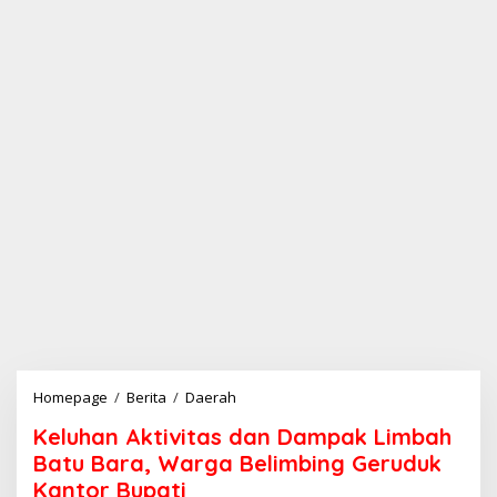
Homepage
/
Berita
/
Daerah
K
e
Keluhan Aktivitas dan Dampak Limbah
l
u
Batu Bara, Warga Belimbing Geruduk
h
Kantor Bupati