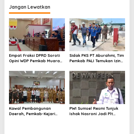
i
Sumsel Bakal Gelar Aksi di
p
DPRD
Jangan Lewatkan
o
s
Empat Fraksi DPRD Soroti
Sidak PKS PT Aburahmi, Tim
Opini WDP Pemkab Muara
Pemkab PALI Temukan Izin
Enim, Desak Perbaikan Tata
Operasional Belum Kelar
Kelola Keuangan
Kawal Pembangunan
PWI Sumsel Resmi Tunjuk
Daerah, Pemkab-Kejari
Ishak Nasroni Jadi Plt
Muara Enim Teken MoU
Ketua PWI OKU Selatan
Pendampingan Hukum