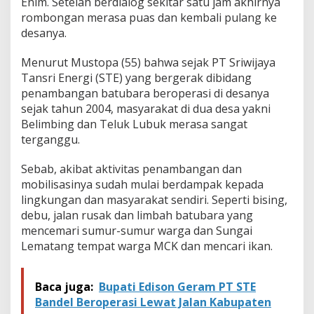
Enim. Setelah berdialog sekitar satu jam akhirnya
e
r
rombongan merasa puas dan kembali pulang ke
u
desanya.
d
u
Menurut Mustopa (55) bahwa sejak PT Sriwijaya
k
Tansri Energi (STE) yang bergerak dibidang
K
a
penambangan batubara beroperasi di desanya
n
sejak tahun 2004, masyarakat di dua desa yakni
t
Belimbing dan Teluk Lubuk merasa sangat
o
terganggu.
r
B
u
Sebab, akibat aktivitas penambangan dan
p
mobilisasinya sudah mulai berdampak kepada
a
lingkungan dan masyarakat sendiri. Seperti bising,
t
debu, jalan rusak dan limbah batubara yang
i
mencemari sumur-sumur warga dan Sungai
Lematang tempat warga MCK dan mencari ikan.
Baca juga:
Bupati Edison Geram PT STE
Bandel Beroperasi Lewat Jalan Kabupaten