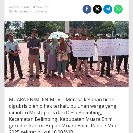
a
n
Redaksi Enim
8 Mei 2025
A
Berita
,
Daerah
86 Views
k
t
i
v
i
t
a
s
d
a
n
D
a
m
p
a
MUARA ENIM, ENIMTV – Merasa keluhan tidak
k
digubris oleh pihak terkait, puluhan warga yang
L
dimotori Mustopa cs dari Desa Belimbing,
i
m
Kecamatan Belimbing, Kabupaten Muara Enim,
b
geruduk kantor Bupati Muara Enim, Rabu 7 Mei
a
2025 sekitar pukul 10.00 WIB.