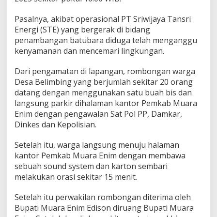
h
B
Pasalnya, akibat operasional PT Sriwijaya Tansri
a
t
Energi (STE) yang bergerak di bidang
u
penambangan batubara diduga telah menganggu
B
kenyamanan dan mencemari lingkungan.
a
r
Dari pengamatan di lapangan, rombongan warga
a
,
Desa Belimbing yang berjumlah sekitar 20 orang
W
datang dengan menggunakan satu buah bis dan
a
langsung parkir dihalaman kantor Pemkab Muara
r
Enim dengan pengawalan Sat Pol PP, Damkar,
g
a
Dinkes dan Kepolisian.
B
e
Setelah itu, warga langsung menuju halaman
l
kantor Pemkab Muara Enim dengan membawa
i
sebuah sound system dan karton sembari
m
b
melakukan orasi sekitar 15 menit.
i
n
Setelah itu perwakilan rombongan diterima oleh
g
Bupati Muara Enim Edison diruang Bupati Muara
G