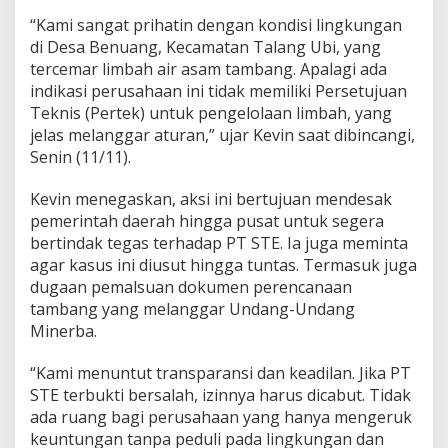
i
j
“Kami sangat prihatin dengan kondisi lingkungan
a
di Desa Benuang, Kecamatan Talang Ubi, yang
u
tercemar limbah air asam tambang. Apalagi ada
S
indikasi perusahaan ini tidak memiliki Persetujuan
u
Teknis (Pertek) untuk pengelolaan limbah, yang
m
s
jelas melanggar aturan,” ujar Kevin saat dibincangi,
e
Senin (11/11).
l
B
Kevin menegaskan, aksi ini bertujuan mendesak
a
pemerintah daerah hingga pusat untuk segera
k
a
bertindak tegas terhadap PT STE. Ia juga meminta
l
agar kasus ini diusut hingga tuntas. Termasuk juga
G
dugaan pemalsuan dokumen perencanaan
e
tambang yang melanggar Undang-Undang
l
a
Minerba.
r
A
“Kami menuntut transparansi dan keadilan. Jika PT
k
STE terbukti bersalah, izinnya harus dicabut. Tidak
s
ada ruang bagi perusahaan yang hanya mengeruk
i
d
keuntungan tanpa peduli pada lingkungan dan