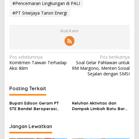
#Pencemaran Lingkungan di PALI
#PT Sriwijaya Tansri Energi
Ikuti Kami
N
Pos sebelumnya
Pos berikutnya
Komitmen Taiwan Terhadap
Soal Gelar Pahlawan untuk
a
Aksi Iklim
RM Margono, Menteri Sosial
v
Sejalan dengan SMSI
i
Posting Terkait
g
a
Bupati Edison Geram PT
Keluhan Aktivitas dan
s
STE Bandel Beroperasi
Dampak Limbah Batu Bara,
Lewat Jalan Kabupaten
Warga Belimbing Geruduk
i
Kantor Bupati
p
Jangan Lewatkan
o