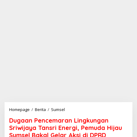
Homepage
/
Berita
/
Sumsel
D
u
Dugaan Pencemaran Lingkungan
g
a
Sriwijaya Tansri Energi, Pemuda Hijau
a
Sumsel Bakal Gelar Aksi di DPRD