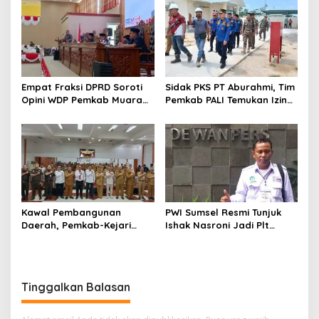
s
Empat Fraksi DPRD Soroti
Sidak PKS PT Aburahmi, Tim
Opini WDP Pemkab Muara
Pemkab PALI Temukan Izin
Enim, Desak Perbaikan Tata
Operasional Belum Kelar
Kelola Keuangan
Kawal Pembangunan
PWI Sumsel Resmi Tunjuk
Daerah, Pemkab-Kejari
Ishak Nasroni Jadi Plt
Muara Enim Teken MoU
Ketua PWI OKU Selatan
Pendampingan Hukum
Tinggalkan Balasan