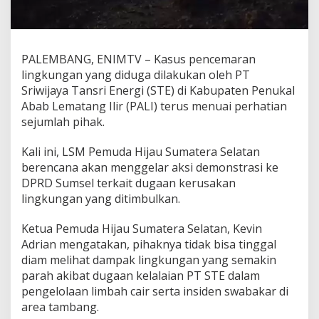
i
j
a
y
a
PALEMBANG, ENIMTV – Kasus pencemaran
T
lingkungan yang diduga dilakukan oleh PT
a
Sriwijaya Tansri Energi (STE) di Kabupaten Penukal
n
s
Abab Lematang Ilir (PALI) terus menuai perhatian
r
sejumlah pihak.
i
E
Kali ini, LSM Pemuda Hijau Sumatera Selatan
n
berencana akan menggelar aksi demonstrasi ke
e
r
DPRD Sumsel terkait dugaan kerusakan
g
lingkungan yang ditimbulkan.
i
,
Ketua Pemuda Hijau Sumatera Selatan, Kevin
P
Adrian mengatakan, pihaknya tidak bisa tinggal
e
m
diam melihat dampak lingkungan yang semakin
u
parah akibat dugaan kelalaian PT STE dalam
d
pengelolaan limbah cair serta insiden swabakar di
a
area tambang.
H