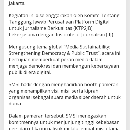
W
Jakarta.
o
r
Kegiatan ini diselenggarakan oleh Komite Tentang
l
Tanggung Jawab Perusahaan Platform Digital
d
untuk Jurnalisme Berkualitas (KTP2JB)
P
r
bekerjasama dengan Institute of Journalism (IIJ).
e
s
Mengusung tema global “Media Sustainability:
s
Strengthening Democracy & Public Trust”, acara ini
F
bertujuan memperkuat peran media dalam
r
e
menjaga demokrasi dan membangun kepercayaan
e
publik di era digital.
d
o
SMSI hadir dengan menghadirkan booth pameran
m
yang menampilkan visi, misi, serta kiprah
D
a
organisasi sebagai suara media siber daerah untuk
y
dunia.
2
0
Dalam pameran tersebut, SMSI menegaskan
2
komitmennya untuk menjunjung tinggi kebebasan
5
pers dan etika jurnalistik melalui empat misi utama