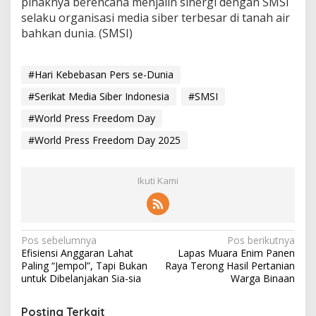
pihaknya berencana menjalin sinergi dengan SMSI
selaku organisasi media siber terbesar di tanah air
bahkan dunia. (SMSI)
#Hari Kebebasan Pers se-Dunia
#Serikat Media Siber Indonesia
#SMSI
#World Press Freedom Day
#World Press Freedom Day 2025
Ikuti Kami
N
Pos sebelumnya
Pos berikutnya
Efisiensi Anggaran Lahat
Lapas Muara Enim Panen
a
Paling “Jempol”, Tapi Bukan
Raya Terong Hasil Pertanian
v
untuk Dibelanjakan Sia-sia
Warga Binaan
i
Posting Terkait