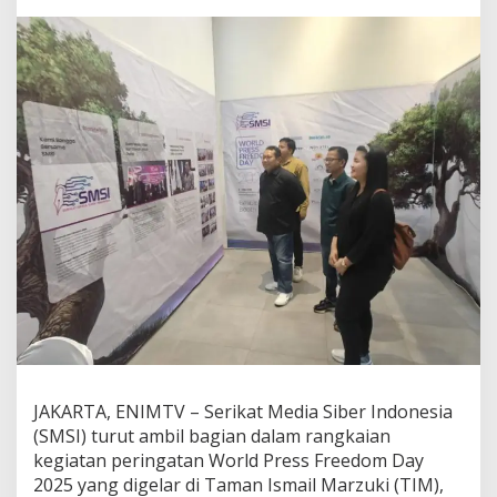
n
g
k
a
n
S
u
a
r
a
M
e
d
i
a
D
a
e
r
a
h
JAKARTA, ENIMTV – Serikat Media Siber Indonesia
p
(SMSI) turut ambil bagian dalam rangkaian
a
kegiatan peringatan World Press Freedom Day
d
2025 yang digelar di Taman Ismail Marzuki (TIM),
a