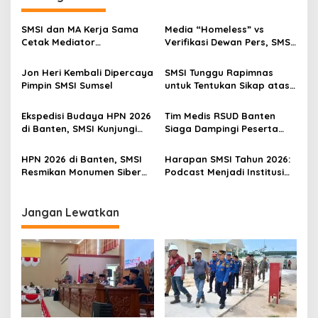
g
a
SMSI dan MA Kerja Sama
Media “Homeless” vs
s
Cetak Mediator
Verifikasi Dewan Pers, SMSI
Bersertifikat
Dorong Regulasi Pers Lebih
i
Adaptif di Era Digital
Jon Heri Kembali Dipercaya
SMSI Tunggu Rapimnas
p
Pimpin SMSI Sumsel
untuk Tentukan Sikap atas
Perjanjian Dagang RI–AS
o
Ekspedisi Budaya HPN 2026
Tim Medis RSUD Banten
s
di Banten, SMSI Kunjungi
Siaga Dampingi Peserta
Keraton Surosowan hingga
HPN 2026 dari SMSI
Pantai Anyer–Carita
HPN 2026 di Banten, SMSI
Harapan SMSI Tahun 2026:
Resmikan Monumen Siber
Podcast Menjadi Institusi
Pertama di Indonesia
Pers
Jangan Lewatkan