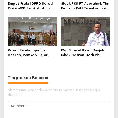
Empat Fraksi DPRD Soroti
Sidak PKS PT Aburahmi, Tim
Opini WDP Pemkab Muara
Pemkab PALI Temukan Izin
Enim, Desak Perbaikan Tata
Operasional Belum Kelar
Kelola Keuangan
Kawal Pembangunan
PWI Sumsel Resmi Tunjuk
Daerah, Pemkab-Kejari
Ishak Nasroni Jadi Plt
Muara Enim Teken MoU
Ketua PWI OKU Selatan
Pendampingan Hukum
Tinggalkan Balasan
Alamat email Anda tidak akan dipublikasikan.
Ruas yang wajib
ditandai
*