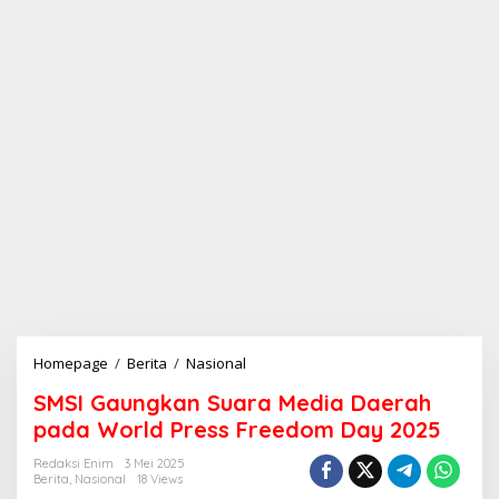
Homepage
/
Berita
/
Nasional
S
M
SMSI Gaungkan Suara Media Daerah
S
I
pada World Press Freedom Day 2025
G
a
Redaksi Enim
3 Mei 2025
Berita
,
Nasional
18 Views
u