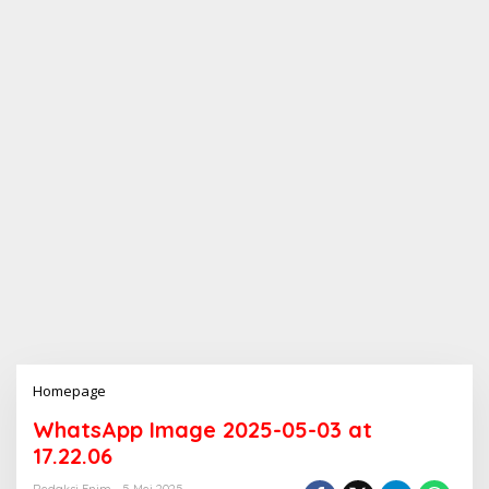
Homepage
L
a
WhatsApp Image 2025-05-03 at
m
p
17.22.06
i