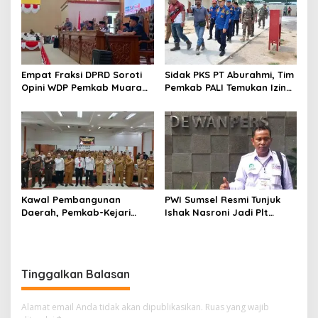
Empat Fraksi DPRD Soroti
Sidak PKS PT Aburahmi, Tim
Opini WDP Pemkab Muara
Pemkab PALI Temukan Izin
Enim, Desak Perbaikan Tata
Operasional Belum Kelar
Kelola Keuangan
Kawal Pembangunan
PWI Sumsel Resmi Tunjuk
Daerah, Pemkab-Kejari
Ishak Nasroni Jadi Plt
Muara Enim Teken MoU
Ketua PWI OKU Selatan
Pendampingan Hukum
Tinggalkan Balasan
Alamat email Anda tidak akan dipublikasikan.
Ruas yang wajib