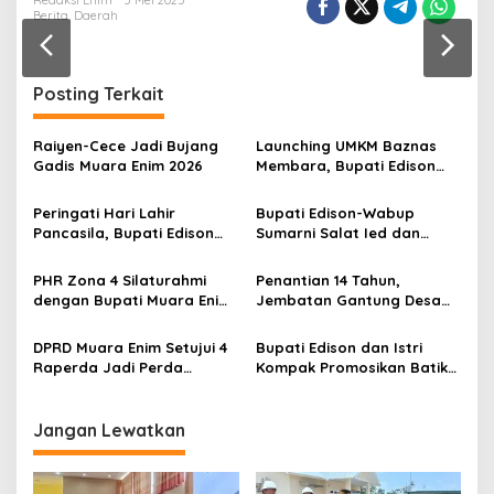
r
Redaksi Enim
5 Mei 2025
Berita
,
Daerah
a
n
Posting Terkait
Raiyen-Cece Jadi Bujang
Launching UMKM Baznas
Gadis Muara Enim 2026
Membara, Bupati Edison
Serahkan Bantuan Modal
Usaha kepada 200
Peringati Hari Lahir
Bupati Edison-Wabup
Mustahik
Pancasila, Bupati Edison
Sumarni Salat Ied dan
Ajak Seluruh Elemen
Tinjau Pemotongan Kurban
Perkokoh Persatuan dan
di Masjid Agung
PHR Zona 4 Silaturahmi
Penantian 14 Tahun,
Kawal Pembangunan
dengan Bupati Muara Enim
Jembatan Gantung Desa
dan Musi Rawas, Perkuat
Siku Diresmikan
Sinergi Dukung Ketahanan
DPRD Muara Enim Setujui 4
Bupati Edison dan Istri
Energi Nasional
Raperda Jadi Perda
Kompak Promosikan Batik
dengan Catatan
Petule di Pesona Wastra
Sumsel 2026
Jangan Lewatkan