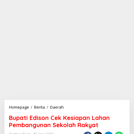
Homepage
/
Berita
/
Daerah
B
u
Bupati Edison Cek Kesiapan Lahan
p
a
Pembangunan Sekolah Rakyat
t