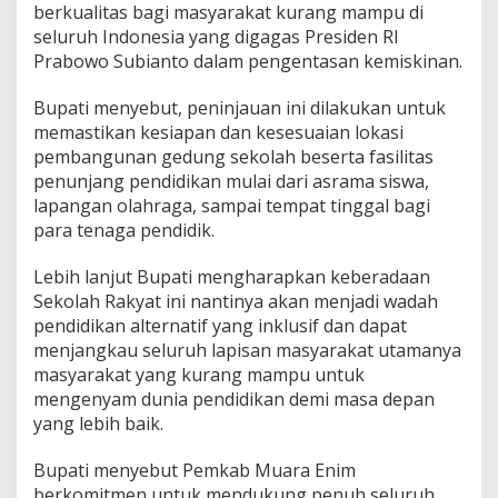
m
berkualitas bagi masyarakat kurang mampu di
b
seluruh Indonesia yang digagas Presiden RI
a
Prabowo Subianto dalam pengentasan kemiskinan.
n
g
u
Bupati menyebut, peninjauan ini dilakukan untuk
n
memastikan kesiapan dan kesesuaian lokasi
a
pembangunan gedung sekolah beserta fasilitas
n
penunjang pendidikan mulai dari asrama siswa,
S
e
lapangan olahraga, sampai tempat tinggal bagi
k
para tenaga pendidik.
o
l
Lebih lanjut Bupati mengharapkan keberadaan
a
Sekolah Rakyat ini nantinya akan menjadi wadah
h
R
pendidikan alternatif yang inklusif dan dapat
a
menjangkau seluruh lapisan masyarakat utamanya
k
masyarakat yang kurang mampu untuk
y
mengenyam dunia pendidikan demi masa depan
a
yang lebih baik.
t
Bupati menyebut Pemkab Muara Enim
berkomitmen untuk mendukung penuh seluruh