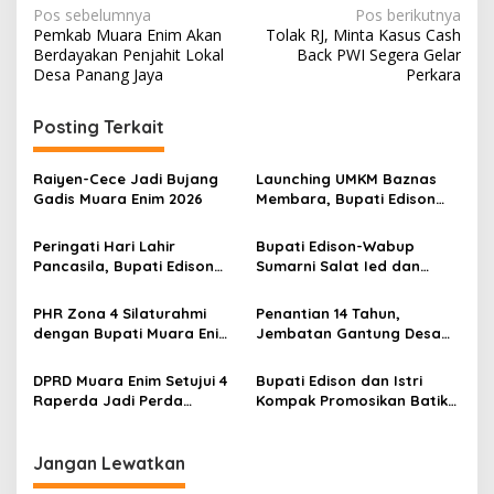
N
Pos sebelumnya
Pos berikutnya
Pemkab Muara Enim Akan
Tolak RJ, Minta Kasus Cash
a
Berdayakan Penjahit Lokal
Back PWI Segera Gelar
v
Desa Panang Jaya
Perkara
i
Posting Terkait
g
a
Raiyen-Cece Jadi Bujang
Launching UMKM Baznas
s
Gadis Muara Enim 2026
Membara, Bupati Edison
Serahkan Bantuan Modal
i
Usaha kepada 200
Peringati Hari Lahir
Bupati Edison-Wabup
p
Mustahik
Pancasila, Bupati Edison
Sumarni Salat Ied dan
Ajak Seluruh Elemen
Tinjau Pemotongan Kurban
o
Perkokoh Persatuan dan
di Masjid Agung
PHR Zona 4 Silaturahmi
Penantian 14 Tahun,
s
Kawal Pembangunan
dengan Bupati Muara Enim
Jembatan Gantung Desa
dan Musi Rawas, Perkuat
Siku Diresmikan
Sinergi Dukung Ketahanan
DPRD Muara Enim Setujui 4
Bupati Edison dan Istri
Energi Nasional
Raperda Jadi Perda
Kompak Promosikan Batik
dengan Catatan
Petule di Pesona Wastra
Sumsel 2026
Jangan Lewatkan