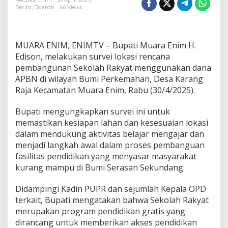
i
Redaksi Enim
30 April 2025
Berita
,
Daerah
66 Views
E
d
i
s
MUARA ENIM, ENIMTV – Bupati Muara Enim H.
o
n
Edison, melakukan survei lokasi rencana
C
pembangunan Sekolah Rakyat menggunakan dana
e
APBN di wilayah Bumi Perkemahan, Desa Karang
k
Raja Kecamatan Muara Enim, Rabu (30/4/2025).
K
e
s
Bupati mengungkapkan survei ini untuk
i
memastikan kesiapan lahan dan kesesuaian lokasi
a
dalam mendukung aktivitas belajar mengajar dan
p
menjadi langkah awal dalam proses pembanguan
a
fasilitas pendidikan yang menyasar masyarakat
n
L
kurang mampu di Bumi Serasan Sekundang.
a
h
Didampingi Kadin PUPR dan sejumlah Kepala OPD
a
terkait, Bupati mengatakan bahwa Sekolah Rakyat
n
merupakan program pendidikan gratis yang
P
e
dirancang untuk memberikan akses pendidikan