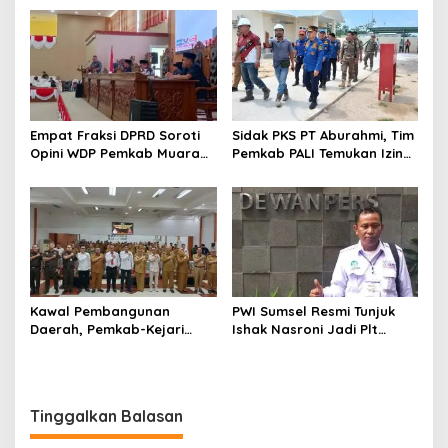
Empat Fraksi DPRD Soroti
Sidak PKS PT Aburahmi, Tim
Opini WDP Pemkab Muara
Pemkab PALI Temukan Izin
Enim, Desak Perbaikan Tata
Operasional Belum Kelar
Kelola Keuangan
Kawal Pembangunan
PWI Sumsel Resmi Tunjuk
Daerah, Pemkab-Kejari
Ishak Nasroni Jadi Plt
Muara Enim Teken MoU
Ketua PWI OKU Selatan
Pendampingan Hukum
Tinggalkan Balasan