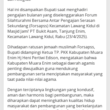
h
m
Hal ini disampaikan Bupati saat menghadiri
i
d
pengajian bulanan yang diselenggarakan Forum
a
Silahturahmi Bersama Antar Pengajian Serasan
n
Sekundang (Forsapss) Kecamatan Lawang Kidul di
S
Masjid Jami’ PT Bukit Asam, Tanjung Enim,
y
i
Kecamatan Lawang Kidul, Rabu (23/4/2025).
a
r
Dihadapan ratusan jemaah muslimah Forsapss,
I
Bupati didampingi Ketua TP. PKK Kabupaten Muara
s
Enim Hj Heni Pertiwi Edison, mengatakan bahwa
l
a
Kabupaten Muara Enim sebagai daerah agamis
m
penting diwujudkan guna mendukung
pembangunan serta menciptakan masyarakat yang
taat pada nilai-nilai agama.
Dengan terciptanya lingkungan yang kondusif,
aman dan harmonis bagi pembangunan, maka
diharapkan dapat meningkatkan kualitas hidup
masyarakat dan pembangunan yang berkelanjutan