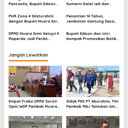
Mustahik
Pancasila, Bupati Edison
Sumarni Salat Ied dan
o
Ajak Seluruh Elemen
Tinjau Pemotongan Kurban
s
Perkokoh Persatuan dan
di Masjid Agung
PHR Zona 4 Silaturahmi
Penantian 14 Tahun,
Kawal Pembangunan
dengan Bupati Muara Enim
Jembatan Gantung Desa
dan Musi Rawas, Perkuat
Siku Diresmikan
Sinergi Dukung Ketahanan
DPRD Muara Enim Setujui 4
Bupati Edison dan Istri
Energi Nasional
Raperda Jadi Perda
Kompak Promosikan Batik
dengan Catatan
Petule di Pesona Wastra
Sumsel 2026
Jangan Lewatkan
Empat Fraksi DPRD Soroti
Sidak PKS PT Aburahmi, Tim
Opini WDP Pemkab Muara
Pemkab PALI Temukan Izin
Enim, Desak Perbaikan Tata
Operasional Belum Kelar
Kelola Keuangan