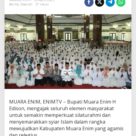
i
Redaksi Enim
24 April 2025
Berita
,
Daerah
37 Views
A
j
a
k
W
a
r
g
a
P
e
r
k
u
a
t
S
i
MUARA ENIM, ENIMTV – Bupati Muara Enim H
l
Edison, mengajak seluruh elemen masyarakat
a
untuk semakin memperkuat silaturahmi dan
t
u
menyemarakkan syiar Islam dalam rangka
r
mewujudkan Kabupaten Muara Enim yang agamis
a
dan relegius.