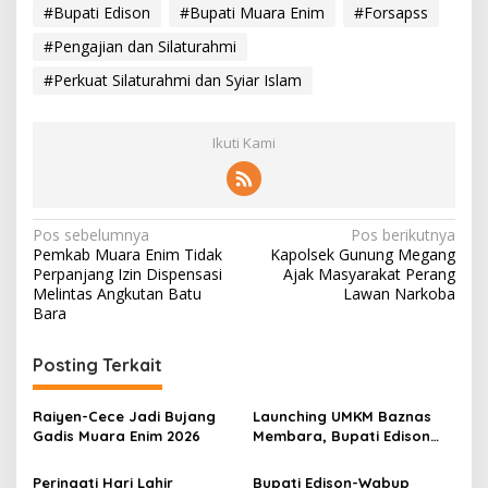
#Bupati Edison
#Bupati Muara Enim
#Forsapss
#Pengajian dan Silaturahmi
#Perkuat Silaturahmi dan Syiar Islam
Ikuti Kami
N
Pos sebelumnya
Pos berikutnya
Pemkab Muara Enim Tidak
Kapolsek Gunung Megang
a
Perpanjang Izin Dispensasi
Ajak Masyarakat Perang
v
Melintas Angkutan Batu
Lawan Narkoba
Bara
i
g
Posting Terkait
a
s
Raiyen-Cece Jadi Bujang
Launching UMKM Baznas
Gadis Muara Enim 2026
Membara, Bupati Edison
i
Serahkan Bantuan Modal
p
Usaha kepada 200
Peringati Hari Lahir
Bupati Edison-Wabup