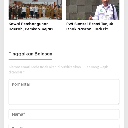
Kawal Pembangunan
PWI Sumsel Resmi Tunjuk
Daerah, Pemkab-Kejari
Ishak Nasroni Jadi Plt
Muara Enim Teken MoU
Ketua PWI OKU Selatan
Pendampingan Hukum
Tinggalkan Balasan
Alamat email Anda tidak akan dipublikasikan.
Ruas yang wajib
ditandai
*