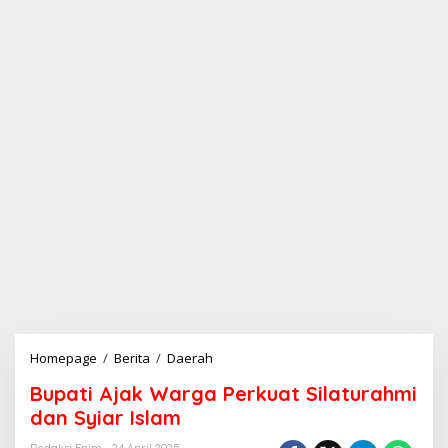
Homepage
/
Berita
/
Daerah
B
u
Bupati Ajak Warga Perkuat Silaturahmi
p
a
dan Syiar Islam
t