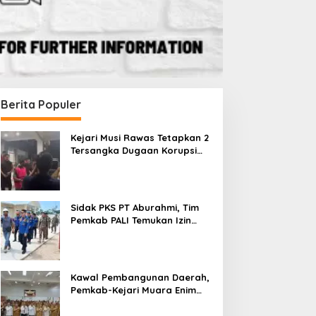
Berita Populer
Kejari Musi Rawas Tetapkan 2
Tersangka Dugaan Korupsi
Dana PSR, Selamatkan Uang
Negara Rp1,26 Miliar
Sidak PKS PT Aburahmi, Tim
Pemkab PALI Temukan Izin
Operasional Belum Kelar
Kawal Pembangunan Daerah,
Pemkab-Kejari Muara Enim
Teken MoU Pendampingan
Hukum