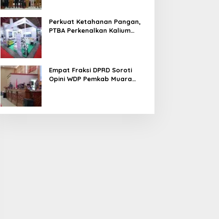
Perkuat Ketahanan Pangan,
PTBA Perkenalkan Kalium
Humat ‘BA Grow’ di
Inagritech 2026
Empat Fraksi DPRD Soroti
Opini WDP Pemkab Muara
Enim, Desak Perbaikan Tata
Kelola Keuangan