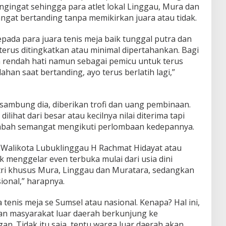
ngingat sehingga para atlet lokal Linggau, Mura dan
ngat bertanding tanpa memikirkan juara atau tidak.
ada para juara tenis meja baik tunggal putra dan
erus ditingkatkan atau minimal dipertahankan. Bagi
n rendah hati namun sebagai pemicu untuk terus
han saat bertanding, ayo terus berlatih lagi,”
ambung dia, diberikan trofi dan uang pembinaan.
lihat dari besar atau kecilnya nilai diterima tapi
mbah semangat mengikuti perlombaan kedepannya.
 Walikota Lubuklinggau H Rachmat Hidayat atau
k menggelar even terbuka mulai dari usia dini
ri khusus Mura, Linggau dan Muratara, sedangkan
onal,” harapnya.
tenis meja se Sumsel atau nasional. Kenapa? Hal ini,
an masyarakat luar daerah berkunjung ke
n. Tidak itu saja, tentu warga luar daerah akan