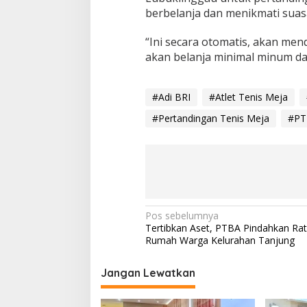
berbelanja dan menikmati suas
“Ini secara otomatis, akan me
akan belanja minimal minum da
#Adi BRI
#Atlet Tenis Meja
#Pertandingan Tenis Meja
#PT
N
Pos sebelumnya
Tertibkan Aset, PTBA Pindahkan Ra
a
Rumah Warga Kelurahan Tanjung
v
i
Jangan Lewatkan
g