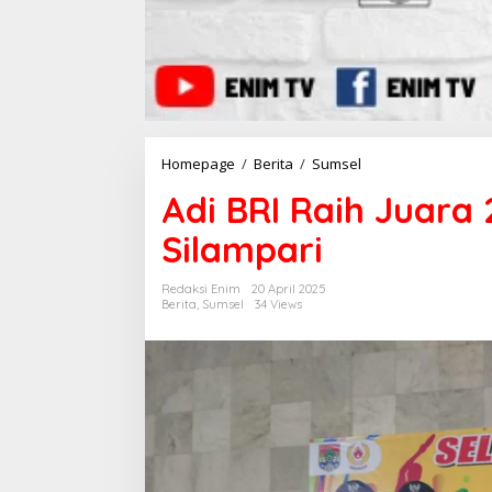
Homepage
/
Berita
/
Sumsel
A
d
Adi BRI Raih Juara 
i
B
Silampari
R
I
R
Redaksi Enim
20 April 2025
a
Berita
,
Sumsel
34 Views
i
h
J
u
a
r
a
2
T