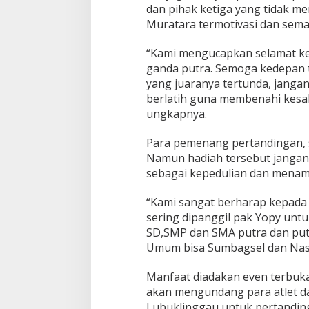
dan pihak ketiga yang tidak me
Muratara termotivasi dan sema
“Kami mengucapkan selamat kep
ganda putra. Semoga kedepan t
yang juaranya tertunda, janga
berlatih guna membenahi kesala
ungkapnya.
Para pemenang pertandingan, s
Namun hadiah tersebut jangan di
sebagai kepedulian dan mena
“Kami sangat berharap kepada
sering dipanggil pak Yopy untu
SD,SMP dan SMA putra dan put
Umum bisa Sumbagsel dan Nasi
Manfaat diadakan even terbuka 
akan mengundang para atlet d
Lubuklinggau untuk pertandinga