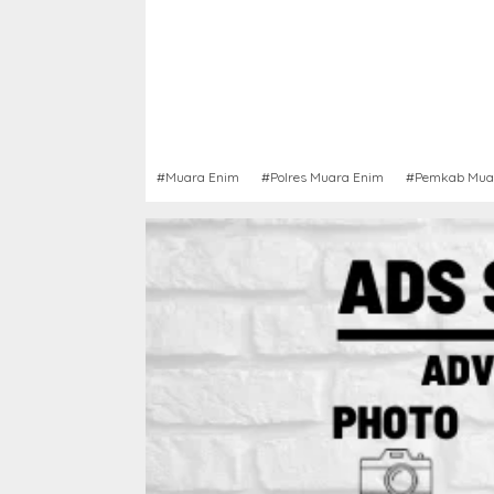
#Muara Enim
#Polres Muara Enim
#Pemkab Mua