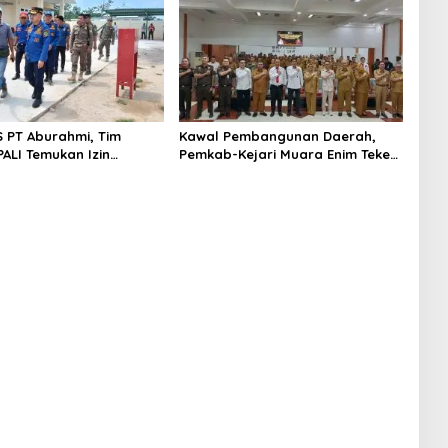
S PT Aburahmi, Tim
Kawal Pembangunan Daerah,
ALI Temukan Izin
Pemkab-Kejari Muara Enim Teken
nal Belum Kelar
MoU Pendampingan Hukum