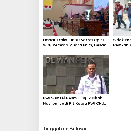
a
s
i
p
o
Empat Fraksi DPRD Soroti Opini
Sidak PK
s
WDP Pemkab Muara Enim, Desak
Pemkab P
Perbaikan Tata Kelola Keuangan
Operasio
PWI Sumsel Resmi Tunjuk Ishak
Nasroni Jadi Plt Ketua PWI OKU
Selatan
Tinggalkan Balasan