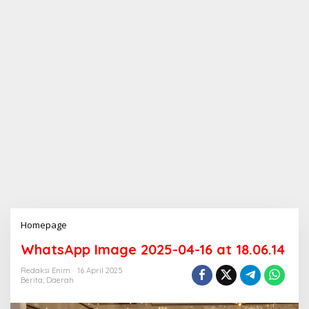
Homepage
L
a
WhatsApp Image 2025-04-16 at 18.06.14
m
p
Redaksi Enim
16 April 2025
i
Berita
,
Daerah
r
a