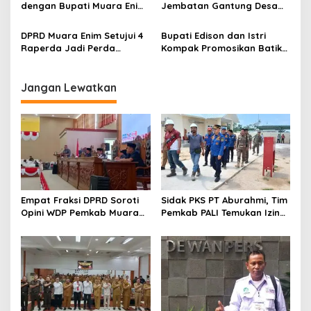
Kawal Pembangunan
dengan Bupati Muara Enim
Jembatan Gantung Desa
dan Musi Rawas, Perkuat
Siku Diresmikan
Sinergi Dukung Ketahanan
DPRD Muara Enim Setujui 4
Bupati Edison dan Istri
Energi Nasional
Raperda Jadi Perda
Kompak Promosikan Batik
dengan Catatan
Petule di Pesona Wastra
Sumsel 2026
Jangan Lewatkan
Empat Fraksi DPRD Soroti
Sidak PKS PT Aburahmi, Tim
Opini WDP Pemkab Muara
Pemkab PALI Temukan Izin
Enim, Desak Perbaikan Tata
Operasional Belum Kelar
Kelola Keuangan