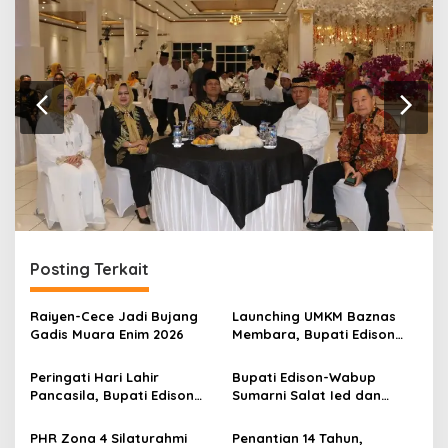
n
Posting Terkait
Raiyen-Cece Jadi Bujang
Launching UMKM Baznas
Gadis Muara Enim 2026
Membara, Bupati Edison
Serahkan Bantuan Modal
Usaha kepada 200
Peringati Hari Lahir
Bupati Edison-Wabup
Mustahik
Pancasila, Bupati Edison
Sumarni Salat Ied dan
Ajak Seluruh Elemen
Tinjau Pemotongan Kurban
Perkokoh Persatuan dan
di Masjid Agung
PHR Zona 4 Silaturahmi
Penantian 14 Tahun,