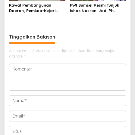
Kawal Pembangunan
PWI Sumsel Resmi Tunjuk
Daerah, Pemkab-Kejari
Ishak Nasroni Jadi Plt
Muara Enim Teken MoU
Ketua PWI OKU Selatan
Pendampingan Hukum
Tinggalkan Balasan
Alamat email Anda tidak akan dipublikasikan.
Ruas yang wajib
ditandai
*