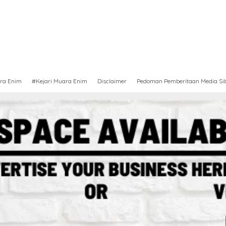
ra Enim
#Kejari Muara Enim
Disclaimer
Pedoman Pemberitaan Media Si