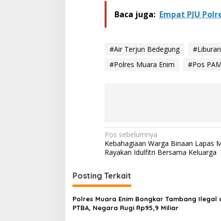
n
Baca juga:
Empat PJU Polr
B
e
d
e
#Air Terjun Bedegung
g
#Libura
u
#Polres Muara Enim
#Pos PAM 
n
g
S
i
a
p
S
i
N
Pos sebelumnya
a
Kebahagiaan Warga Binaan Lapas 
g
a
Rayakan Idulfitri Bersama Keluarga
a
v
i
Posting Terkait
g
Polres Muara Enim Bongkar Tambang Ilegal d
a
PTBA, Negara Rugi Rp95,9 Miliar
s