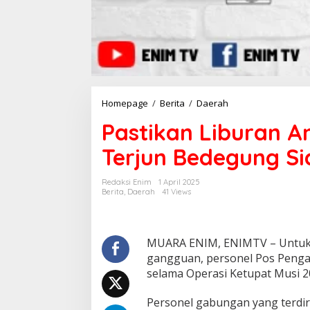
Homepage
/
Berita
/
Daerah
P
a
Pastikan Liburan A
s
t
Terjun Bedegung Si
i
k
a
Redaksi Enim
1 April 2025
n
Berita
,
Daerah
41 Views
L
i
b
u
MUARA ENIM, ENIMTV – Untuk 
r
gangguan, personel Pos Penga
a
selama Operasi Ketupat Musi 2
n
A
Personel gabungan yang terdir
m