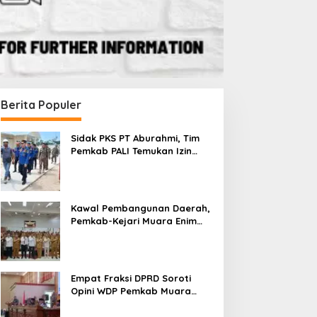
Berita Populer
Sidak PKS PT Aburahmi, Tim
Pemkab PALI Temukan Izin
Operasional Belum Kelar
Kawal Pembangunan Daerah,
Pemkab-Kejari Muara Enim
Teken MoU Pendampingan
Hukum
Empat Fraksi DPRD Soroti
Opini WDP Pemkab Muara
Enim, Desak Perbaikan Tata
Kelola Keuangan