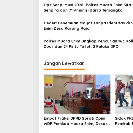
Ops Senpi Musi 2026, Polres Muara Enim Sita 
i
Senpira dan 71 Amunisi dari 3 Tersangka
p
o
Geger! Penemuan Mayat Tanpa Identitas di 
Enim Desa Karang Raja
s
Polres Muara Enim Ungkap Pencurian 163 Roll
Door dan 24 Pintu Toilet, 2 Pelaku DPO
Jangan Lewatkan
Empat Fraksi DPRD Soroti Opini
Sidak PK
WDP Pemkab Muara Enim, Desak
Pemkab P
Perbaikan Tata Kelola Keuangan
Operasio