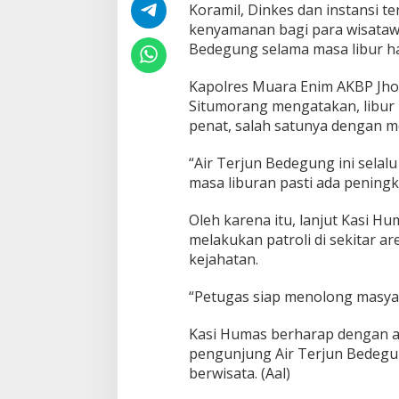
a
Koramil, Dinkes dan instansi t
n
kenyamanan bagi para wisatawa
,
Bedegung selama masa libur hari
P
e
Kapolres Muara Enim AKBP Jho
r
s
Situmorang mengatakan, libur 
o
penat, salah satunya dengan me
n
e
“Air Terjun Bedegung ini selal
l
masa liburan pasti ada peningka
P
o
s
Oleh karena itu, lanjut Kasi 
P
melakukan patroli di sekitar a
A
kejahatan.
M
A
“Petugas siap menolong masy
i
r
T
Kasi Humas berharap dengan ada
e
pengunjung Air Terjun Bedeg
r
berwisata. (Aal)
j
u