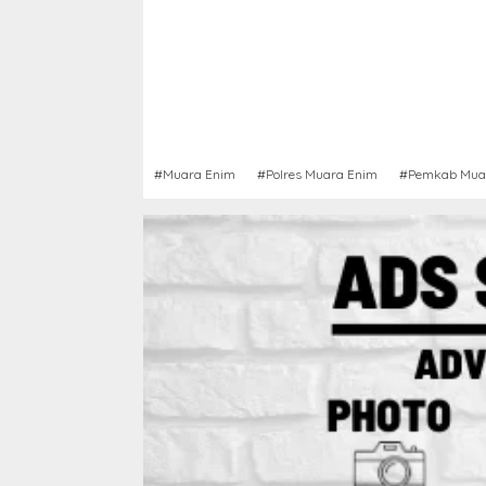
#Muara Enim
#Polres Muara Enim
#Pemkab Mua