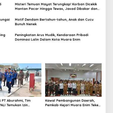
5
Misteri Temuan Mayat Terungkap! Korban Dicekik
Mantan Pacar Hingga Tewas, Jasad Dibakar dan
Dibuang ke Sungai Enim
Sungai
Motif Dendam Bertahun-tahun, Anak dan Cucu
Bunuh Nenek
ing
Peningkatan Arus Mudik, Kendaraan Pribadi
Dominasi Lalin Dalam Kota Muara Enim
S PT Aburahmi, Tim
Kawal Pembangunan Daerah,
ALI Temukan Izin
Pemkab-Kejari Muara Enim Teken
nal Belum Kelar
MoU Pendampingan Hukum