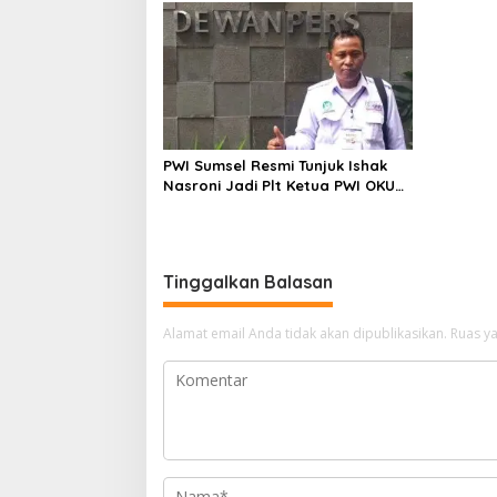
PWI Sumsel Resmi Tunjuk Ishak
Nasroni Jadi Plt Ketua PWI OKU
Selatan
Tinggalkan Balasan
Alamat email Anda tidak akan dipublikasikan.
Ruas ya