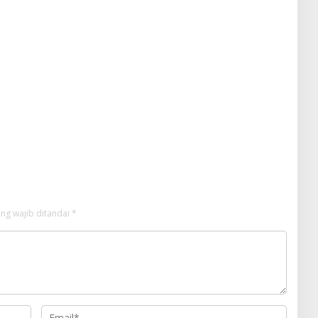
ng wajib ditandai
*