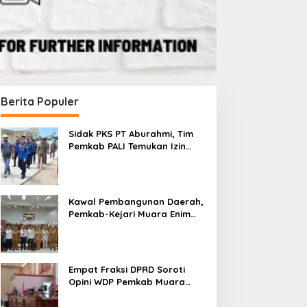
Berita Populer
Sidak PKS PT Aburahmi, Tim
Pemkab PALI Temukan Izin
Operasional Belum Kelar
Kawal Pembangunan Daerah,
Pemkab-Kejari Muara Enim
Teken MoU Pendampingan
Hukum
Empat Fraksi DPRD Soroti
Opini WDP Pemkab Muara
Enim, Desak Perbaikan Tata
Kelola Keuangan