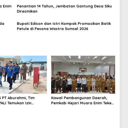
a Enim
Penantian 14 Tahun, Jembatan Gantung Desa Siku
Diresmikan
rda
Bupati Edison dan Istri Kompak Promosikan Batik
Petule di Pesona Wastra Sumsel 2026
S PT Aburahmi, Tim
Kawal Pembangunan Daerah,
ALI Temukan Izin
Pemkab-Kejari Muara Enim Teken
nal Belum Kelar
MoU Pendampingan Hukum