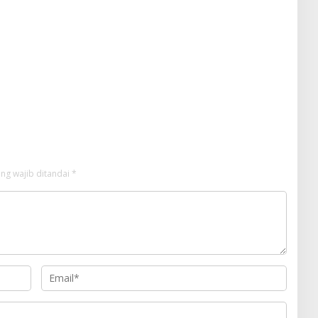
ng wajib ditandai
*