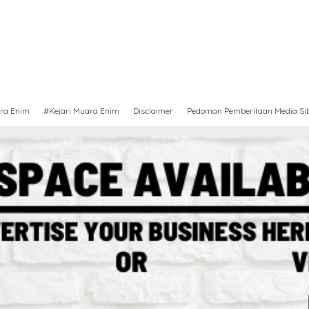
ra Enim
#Kejari Muara Enim
Disclaimer
Pedoman Pemberitaan Media Si