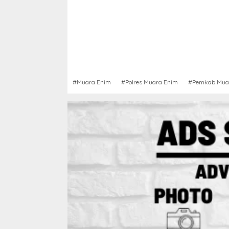
#Muara Enim
#Polres Muara Enim
#Pemkab Mua