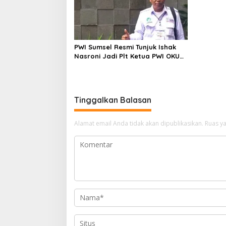
PWI Sumsel Resmi Tunjuk Ishak
Nasroni Jadi Plt Ketua PWI OKU
Selatan
Tinggalkan Balasan
Alamat email Anda tidak akan dipublikasikan.
Ruas ya