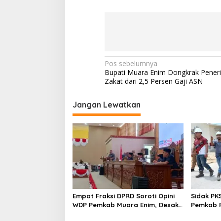
N
Pos sebelumnya
Bupati Muara Enim Dongkrak Pener
a
Zakat dari 2,5 Persen Gaji ASN
v
i
Jangan Lewatkan
g
a
s
i
p
o
Empat Fraksi DPRD Soroti Opini
Sidak PK
s
WDP Pemkab Muara Enim, Desak
Pemkab P
Perbaikan Tata Kelola Keuangan
Operasio