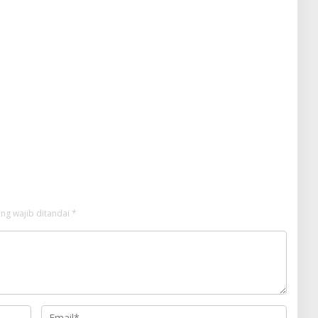
ng wajib ditandai
*