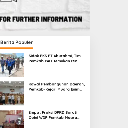
Berita Populer
Sidak PKS PT Aburahmi, Tim
Pemkab PALI Temukan Izin
Operasional Belum Kelar
Kawal Pembangunan Daerah,
Pemkab-Kejari Muara Enim
Teken MoU Pendampingan
Hukum
Empat Fraksi DPRD Soroti
Opini WDP Pemkab Muara
Enim, Desak Perbaikan Tata
Kelola Keuangan