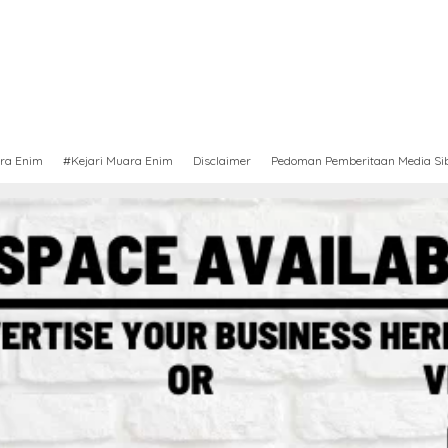
ra Enim
#Kejari Muara Enim
Disclaimer
Pedoman Pemberitaan Media Si