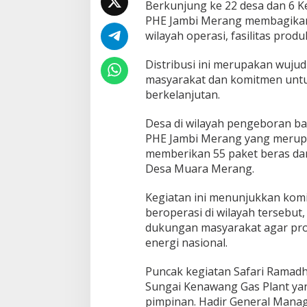
Berkunjung ke 22 desa dan 6 Ke
g
a
PHE Jambi Merang membagikan 
n
wilayah operasi, fasilitas prod
2
2
Distribusi ini merupakan wuju
D
masyarakat dan komitmen un
e
s
berkelanjutan.
a
W
Desa di wilayah pengeboran ba
i
PHE Jambi Merang yang merupa
l
memberikan 55 paket beras da
a
y
Desa Muara Merang.
a
h
Kegiatan ini menunjukkan kom
O
beroperasi di wilayah tersebut,
p
dukungan masyarakat agar pro
e
r
energi nasional.
a
s
Puncak kegiatan Safari Ramadh
i
Sungai Kenawang Gas Plant yan
pimpinan. Hadir General Mana