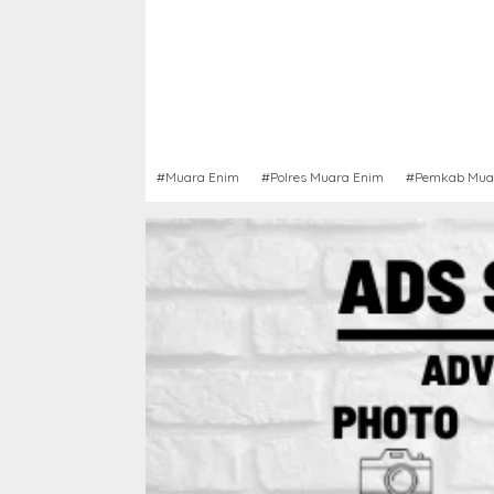
#Muara Enim
#Polres Muara Enim
#Pemkab Mua