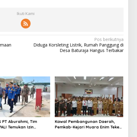
Ikuti Kami
Pos berikutnya
imaan
Diduga Korsleting Listrik, Rumah Panggung di
Desa Baturaja Hangus Terbakar
S PT Aburahmi, Tim
Kawal Pembangunan Daerah,
ALI Temukan Izin
Pemkab-Kejari Muara Enim Teken
nal Belum Kelar
MoU Pendampingan Hukum