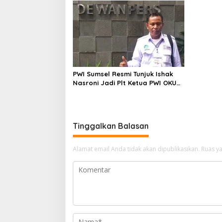
PWI Sumsel Resmi Tunjuk Ishak
Nasroni Jadi Plt Ketua PWI OKU
Selatan
Tinggalkan Balasan
Alamat email Anda tidak akan dipublikasikan.
Ruas ya