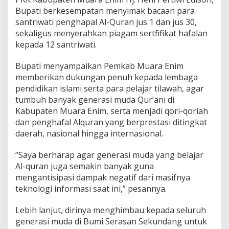
a
Bupati berkesempatan menyimak bacaan para
k
santriwati penghapal Al-Quran jus 1 dan jus 30,
i
n
sekaligus menyerahkan piagam sertfifikat hafalan
B
kepada 12 santriwati.
a
n
Bupati menyampaikan Pemkab Muara Enim
y
memberikan dukungan penuh kepada lembaga
a
k
pendidikan islami serta para pelajar tilawah, agar
d
tumbuh banyak generasi muda Qur’ani di
i
Kabupaten Muara Enim, serta menjadi qori-qoriah
M
dan penghafal Alquran yang berprestasi ditingkat
u
a
daerah, nasional hingga internasional.
r
a
“Saya berharap agar generasi muda yang belajar
E
Al-quran juga semakin banyak guna
n
mengantisipasi dampak negatif dari masifnya
i
m
teknologi informasi saat ini,” pesannya.
Lebih lanjut, dirinya menghimbau kepada seluruh
generasi muda di Bumi Serasan Sekundang untuk