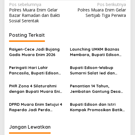
N
Pos sebelumnya
Pos berikutnya
Polres Muara Enim Gelar
Polres Muara Enim Gelar
a
Bazar Ramadan dan Bakti
Sertijab Tiga Perwira
v
Sosial Serentak
i
Posting Terkait
g
a
Raiyen-Cece Jadi Bujang
Launching UMKM Baznas
s
Gadis Muara Enim 2026
Membara, Bupati Edison
Serahkan Bantuan Modal
i
Usaha kepada 200
Peringati Hari Lahir
Bupati Edison-Wabup
p
Mustahik
Pancasila, Bupati Edison
Sumarni Salat Ied dan
Ajak Seluruh Elemen
Tinjau Pemotongan Kurban
o
Perkokoh Persatuan dan
di Masjid Agung
PHR Zona 4 Silaturahmi
Penantian 14 Tahun,
s
Kawal Pembangunan
dengan Bupati Muara Enim
Jembatan Gantung Desa
dan Musi Rawas, Perkuat
Siku Diresmikan
Sinergi Dukung Ketahanan
DPRD Muara Enim Setujui 4
Bupati Edison dan Istri
Energi Nasional
Raperda Jadi Perda
Kompak Promosikan Batik
dengan Catatan
Petule di Pesona Wastra
Sumsel 2026
Jangan Lewatkan