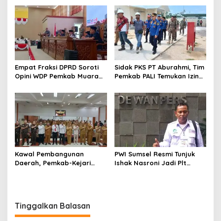
Empat Fraksi DPRD Soroti
Sidak PKS PT Aburahmi, Tim
Opini WDP Pemkab Muara
Pemkab PALI Temukan Izin
Enim, Desak Perbaikan Tata
Operasional Belum Kelar
Kelola Keuangan
Kawal Pembangunan
PWI Sumsel Resmi Tunjuk
Daerah, Pemkab-Kejari
Ishak Nasroni Jadi Plt
Muara Enim Teken MoU
Ketua PWI OKU Selatan
Pendampingan Hukum
Tinggalkan Balasan