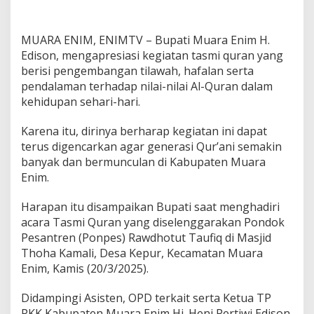
a
r
a
MUARA ENIM, ENIMTV – Bupati Muara Enim H.
p
k
Edison, mengapresiasi kegiatan tasmi quran yang
a
berisi pengembangan tilawah, hafalan serta
n
pendalaman terhadap nilai-nilai Al-Quran dalam
G
kehidupan sehari-hari.
e
n
e
Karena itu, dirinya berharap kegiatan ini dapat
r
terus digencarkan agar generasi Qur’ani semakin
a
banyak dan bermunculan di Kabupaten Muara
s
Enim.
i
Q
u
Harapan itu disampaikan Bupati saat menghadiri
r
acara Tasmi Quran yang diselenggarakan Pondok
'
Pesantren (Ponpes) Rawdhotut Taufiq di Masjid
a
Thoha Kamali, Desa Kepur, Kecamatan Muara
n
Enim, Kamis (20/3/2025).
i
S
e
Didampingi Asisten, OPD terkait serta Ketua TP
m
PKK Kabupaten Muara Enim Hj. Heni Pertiwi Edison,