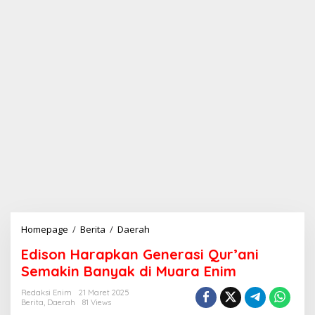
Homepage
/
Berita
/
Daerah
E
d
Edison Harapkan Generasi Qur’ani
i
s
Semakin Banyak di Muara Enim
o
n
Redaksi Enim
21 Maret 2025
Berita
,
Daerah
81 Views
H