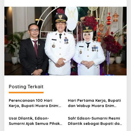
r
a
n
Posting Terkait
Perencanaan 100 Hari
Hari Pertama Kerja, Bupati
Kerja, Bupati Muara Enim:
dan Wabup Muara Enim
Kita Lihat Saja Nanti
Gelar Doa Bersama-Tinjau
Fasilitas Kantor
Usai Dilantik, Edison-
Sah! Edison-Sumarni Resmi
Sumarni Ajak Semua Pihak
Dilantik sebagai Bupati dan
Wujudkan Visi Misi MEMBARA
Wakil Bupati Muara Enim