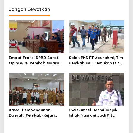
2025-2030
Jangan Lewatkan
Empat Fraksi DPRD Soroti
Sidak PKS PT Aburahmi, Tim
Opini WDP Pemkab Muara
Pemkab PALI Temukan Izin
Enim, Desak Perbaikan Tata
Operasional Belum Kelar
Kelola Keuangan
Kawal Pembangunan
PWI Sumsel Resmi Tunjuk
Daerah, Pemkab-Kejari
Ishak Nasroni Jadi Plt
Muara Enim Teken MoU
Ketua PWI OKU Selatan
Pendampingan Hukum